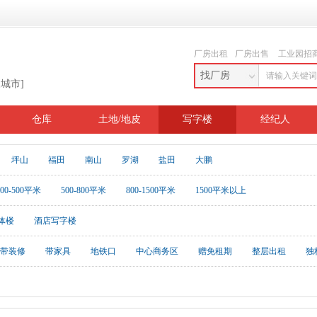
厂房出租
厂房出售
工业园招
找厂房
换城市]
仓库
土地/地皮
写字楼
经纪人
坪山
福田
南山
罗湖
盐田
大鹏
200-500平米
500-800平米
800-1500平米
1500平米以上
体楼
酒店写字楼
带装修
带家具
地铁口
中心商务区
赠免租期
整层出租
独