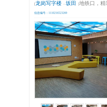
龙岗写字楼
坂田
地铁口，精
[
-
]
信息编号：
1110216523269