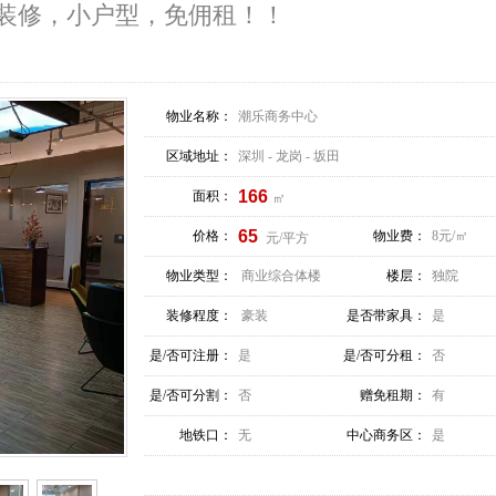
装修，小户型，免佣租！！
物业名称：
潮乐商务中心
区域地址：
深圳 - 龙岗 - 坂田
166
面积：
㎡
65
价格：
物业费：
8元/㎡
元/平方
物业类型：
商业综合体楼
楼层：
独院
装修程度：
豪装
是否带家具：
是
是/否可注册：
是
是/否可分租：
否
是/否可分割：
否
赠免租期：
有
地铁口：
无
中心商务区：
是