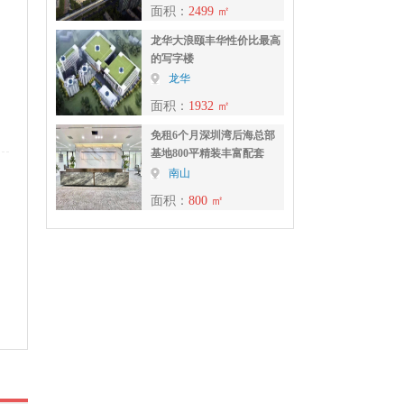
面积：
2499 ㎡
龙华大浪颐丰华性价比最高
的写字楼
龙华
面积：
1932 ㎡
免租6个月深圳湾后海总部
基地800平精装丰富配套
南山
面积：
800 ㎡