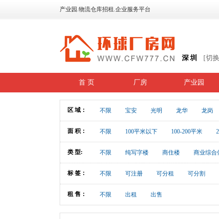
产业园.物流仓库招租.企业服务平台
深圳
[切
首 页
厂房
产业园
区 域：
不限
宝安
光明
龙华
龙岗
面 积：
不限
100平米以下
100-200平米
类 型:
不限
纯写字楼
商住楼
商业综合
标 签：
不限
可注册
可分租
可分割
租 售：
不限
出租
出售