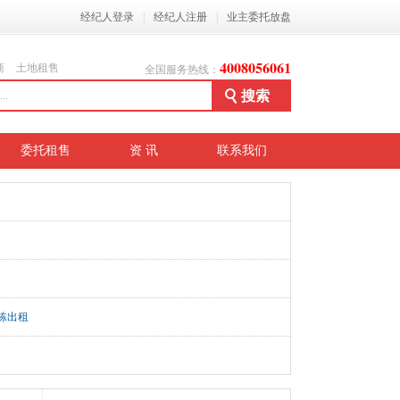
经纪人登录
|
经纪人注册
|
业主委托放盘
4008056061
商
土地租售
全国服务热线：
委托租售
资 讯
联系我们
栋出租