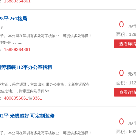
：
15889364861
平 2+1格局
0
元/
附近
面积：128
子。 本公司在深圳有多处写字楼物业，可提供多处选择！
何费~用，
……
查看详
：
15889364861
旁精装112平办公室招租
0
元/
面积：112
 户型方正，采光通透，首次出租 带办公桌椅，全新空调配齐
绝佳之地），附带室内洗手间&n
……
查看详
：
4008056061
转
3361
2平 光线超好 可定制装修
0
元/
近
面积：502
子。 本公司在深圳有多处写字楼物业，可提供多处选择！