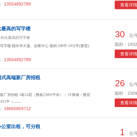
：
13554892789
查看详
比最高的写字楼
30
元/
性价比最高的写字楼
面积：1932
楼 颐丰华大厦、创客中心 面积:100平-1932平(整层)
查看详
：
13554892789
园式高端新厂房招租
26
元/
面积：2309
房招租 1栋14层（整栋23092平米）： 1F商铺：整层
1812平（
……
查看详
：
18665869712
办公室出租，可分租
1
元/