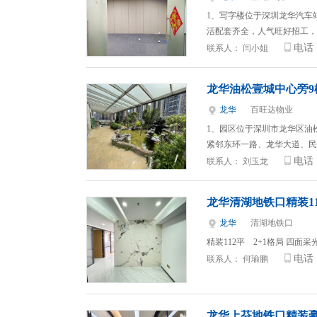
1、写字楼位于深圳龙华汽车
活配套齐全，人气旺好招工， 
电话
联系人：
闫小姐
龙华油松壹城中心旁9
龙华
百旺达物业
1、园区位于深圳市龙华区油
紧邻东环一路、龙华大道、民
电话
联系人：
刘玉龙
龙华清湖地铁口精装1
龙华
清湖地铁口
精装112平 2+1格局 四面
电话
联系人：
何瑜鹏
龙华上芬地铁口精装豪