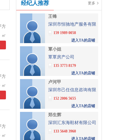
经纪人推荐
更多
王锋
深圳市恒驰地产服务有限
平方
公司
159 1989 0058
 ㎡
进入TA的店铺
情
覃小姐
覃覃房产公司
135 3773 8179
进入TA的店铺
平方
卢河甲
 ㎡
深圳市己任信息咨询有限
情
公司
152 2006 5655
进入TA的店铺
郑生辉
深圳汇东海鞋材有限公司
平方
133 5648 3960
 ㎡
进入TA的店铺