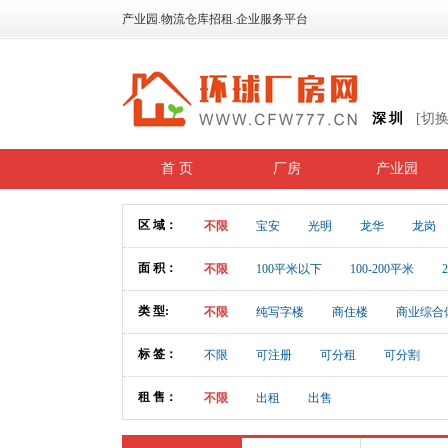
产业园.物流仓库招租.企业服务平台
深圳
[切
首 页
厂房
产业园
区 域：
不限
宝安
光明
龙华
龙岗
面 积：
不限
100平米以下
100-200平米
类 型:
不限
纯写字楼
商住楼
商业综合
标 签：
不限
可注册
可分租
可分割
租 售：
不限
出租
出售