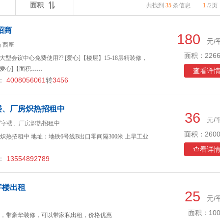
面积
共找到
35
条信息
1
/2页
招商
180
元/
 西座
面积：2266
大型会议中心免费使用?? [爱心]【楼层】15-18层精装修，
[爱心]【面积
……
查看详
：
4008056061
转
3456
楼、厂房炽热招租中
36
元/
写字楼、厂房炽热招租中
面积：2600
热招租中 地址：地铁6号线B出口零间隔300米 上早工业
查看详
：
13554892789
字楼出租
25
元/
面积：100
，带豪华装修，可以带家私出租，价格优惠