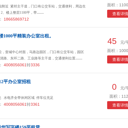
面积：1100
站附近 紧邻主干道，门口有公交车站，交通便利，周边生
2、楼上整层1100平，带
……
查看详
：
18665869712
楼1000平精装办公室出租。
45
元/
面积：1000
松，壹城中心对面，马路边园区，门口有公交车站，园区
清路、东环二路、工业路等主干道，交通便利位置
……
查看详
：
4008056061
转
3336
12平办公室招租
0
元/
面积：112
采光 水电齐全带休闲区域 停车位充足
：
4008056061
转
3361
查看详
华写字楼159平租赁