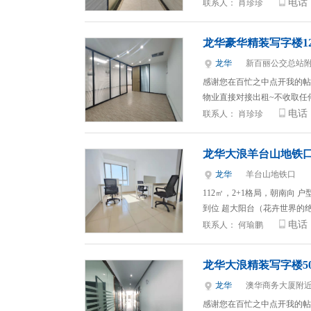
电话
联系人：
肖珍珍
龙华豪华精装写字楼128
龙华
新百丽公交总站
感谢您在百忙之中点开我的帖
物业直接对接出租~不收取任
电话
联系人：
肖珍珍
龙华大浪羊台山地铁口
龙华
羊台山地铁口
112㎡，2+1格局，朝南向
到位 超大阳台（花卉世界的
电话
联系人：
何瑜鹏
龙华大浪精装写字楼50
龙华
澳华商务大厦附
感谢您在百忙之中点开我的帖