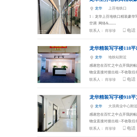
龙华
上芬地铁口
1：龙华上芬地铁口精装豪华写字
空调 网络&
……
电话
联系人：
肖珍珍
龙华精装写字楼118平
龙华
地铁站附近
感谢您在百忙之中点开我的帖
物业直接对接出租~不收取任
电话
联系人：
肖珍珍
龙华精装写字楼918
龙华
大浪商业中心附
感谢您在百忙之中点开我的帖
物业直接对接出租~不收取任
电话
联系人：
肖珍珍