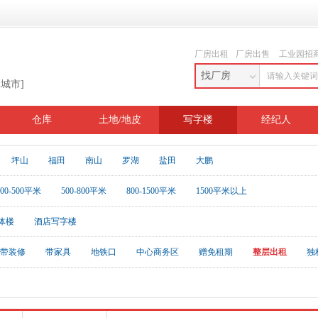
厂房出租
厂房出售
工业园招
找厂房
换城市]
仓库
土地/地皮
写字楼
经纪人
坪山
福田
南山
罗湖
盐田
大鹏
200-500平米
500-800平米
800-1500平米
1500平米以上
体楼
酒店写字楼
带装修
带家具
地铁口
中心商务区
赠免租期
整层出租
独