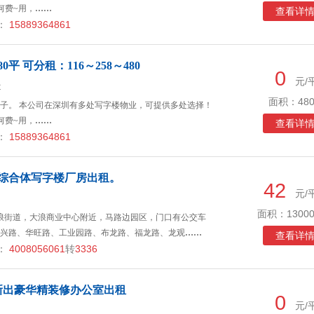
何费~用，
……
查看详
：
15889364861
平 可分租：116～258～480
0
元/
近
面积：480
子。 本公司在深圳有多处写字楼物业，可提供多处选择！
何费~用，
……
查看详
：
15889364861
商业综合体写字楼厂房出租。
42
元/
面积：13000
浪街道，大浪商业中心附近，马路边园区，门口有公交车
兴路、华旺路、工业园路、布龙路、福龙路、龙观
……
查看详
：
4008056061
转
3336
新出豪华精装修办公室出租
0
元/