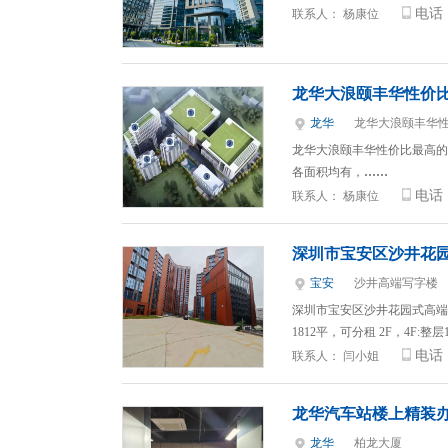
电话
联系人：
杨康位
龙华大浪颐丰华性价
龙华
龙华大浪颐丰华
龙华大浪颐丰华性价比最高的写字
各面积均有，
……
电话
联系人：
杨康位
深圳市宝安区沙井花
宝安
沙井高端写字楼
深圳市宝安区沙井花园式高端新厂
1812平，可分租 2F，4F:整层
电话
联系人：
闫小姐
龙华汽车站楼上精装
龙华
柏龙大厦