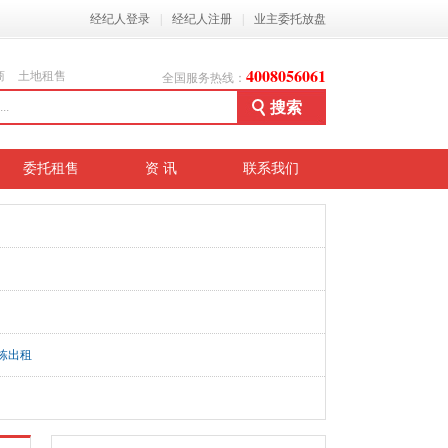
经纪人登录
|
经纪人注册
|
业主委托放盘
4008056061
商
土地租售
全国服务热线：
委托租售
资 讯
联系我们
栋出租