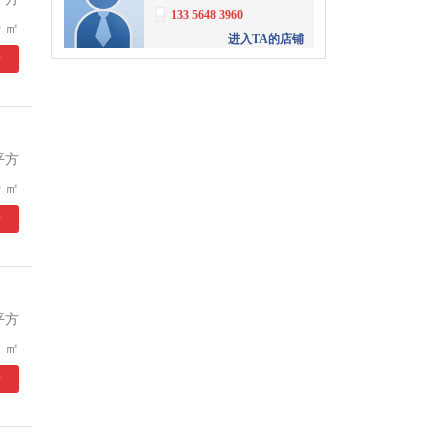
133 5648 3960
 ㎡
进入TA的店铺
情
单凤林
深圳市华盈地产业服务有
限公司
153 6151 1981
进入TA的店铺
平方
江先生
 ㎡
深圳商办网络科技有限公
情
司
186 0276 1576
进入TA的店铺
文齐明
富耀工业地产
平方
4008056061
转
3001
 ㎡
进入TA的店铺
情
陶大军
富耀工业地产
4008056061
转
3336