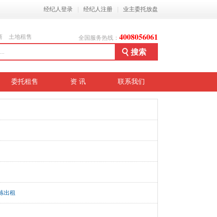
经纪人登录
|
经纪人注册
|
业主委托放盘
4008056061
商
土地租售
全国服务热线：
委托租售
资 讯
联系我们
栋出租