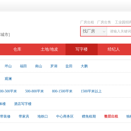
厂房出租
厂房出售
工业园招
找厂房
换城市]
仓库
土地/地皮
写字楼
经纪人
坪山
福田
南山
罗湖
盐田
大鹏
观澜
200-500平米
500-800平米
800-1500平米
1500平米以上
体楼
酒店写字楼
带装修
带家具
地铁口
中心商务区
赠免租期
整层出租
独