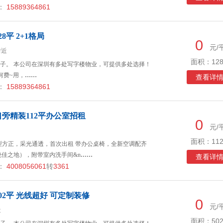
：
15889364861
平 2+1格局
0
元/
附近
面积：128
子。 本公司在深圳有多处写字楼物业，可提供多处选择！
何费~用，
……
查看详
：
15889364861
旁精装112平办公室招租
0
元/
面积：112
 户型方正，采光通透，首次出租 带办公桌椅，全新空调配齐
绝佳之地），附带室内洗手间&n
……
查看详
：
4008056061
转
3361
2平 光线超好 可定制装修
0
元/
近
面积：502