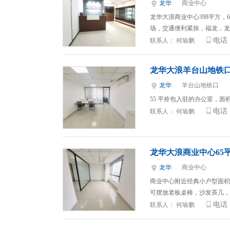
龙华
商业中心
龙华大浪商业中心398平方，
场，交通便利紧挨，福龙，龙
电话
联系人：
何瑜鹏
龙华大浪羊台山地铁口
龙华
羊台山地铁口
55 平拎包入驻的办公室，面积
电话
联系人：
何瑜鹏
龙华大浪商业中心65
龙华
商业中心
商业中心附近经典小户型面积6
可摆放老板桌椅，沙发茶几，
电话
联系人：
何瑜鹏