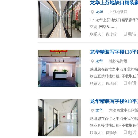
龙华上芬地铁口精装豪
龙华
上芬地铁口
1：龙华上芬地铁口精装豪华写字
空调 网络&
……
电话
联系人：
肖珍珍
龙华精装写字楼118平
龙华
地铁站附近
感谢您在百忙之中点开我的帖
物业直接对接出租~不收取任
电话
联系人：
肖珍珍
龙华精装写字楼918
龙华
大浪商业中心附
感谢您在百忙之中点开我的帖
物业直接对接出租~不收取任
电话
联系人：
肖珍珍