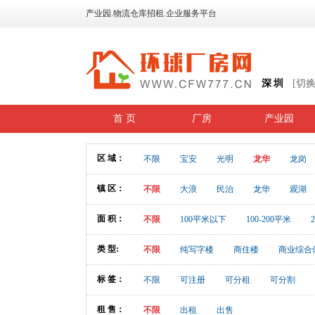
产业园.物流仓库招租.企业服务平台
深圳
[切
首 页
厂房
产业园
区 域：
不限
宝安
光明
龙华
龙岗
镇 区：
不限
大浪
民治
龙华
观湖
面 积：
不限
100平米以下
100-200平米
类 型:
不限
纯写字楼
商住楼
商业综合
标 签：
不限
可注册
可分租
可分割
租 售：
不限
出租
出售