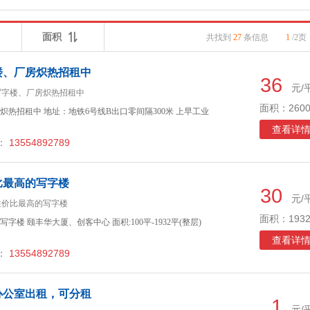
面积
共找到
27
条信息
1
/2页
楼、厂房炽热招租中
36
元/
写字楼、厂房炽热招租中
面积：2600
热招租中 地址：地铁6号线B出口零间隔300米 上早工业
查看详
：
13554892789
比最高的写字楼
30
元/
性价比最高的写字楼
面积：1932
楼 颐丰华大厦、创客中心 面积:100平-1932平(整层)
查看详
：
13554892789
办公室出租，可分租
1
元/