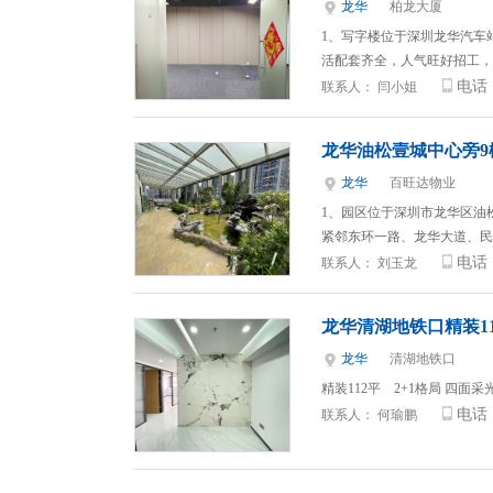
龙华
柏龙大厦
1、写字楼位于深圳龙华汽车
活配套齐全，人气旺好招工， 
电话
联系人：
闫小姐
龙华油松壹城中心旁9
龙华
百旺达物业
1、园区位于深圳市龙华区油
紧邻东环一路、龙华大道、民
电话
联系人：
刘玉龙
龙华清湖地铁口精装1
龙华
清湖地铁口
精装112平 2+1格局 四面
电话
联系人：
何瑜鹏