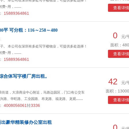
子。 本公司在深圳有多处写字楼物业，可提供多处选择！
何费~用，
……
查看详
：
15889364861
平 可分租：116～258～480
0
元/
近
面积：480
子。 本公司在深圳有多处写字楼物业，可提供多处选择！
何费~用，
……
查看详
：
15889364861
商业综合体写字楼厂房出租。
42
元/
面积：13000
浪街道，大浪商业中心附近，马路边园区，门口有公交车
兴路、华旺路、工业园路、布龙路、福龙路、龙观
……
查看详
：
4008056061
转
3336
新出豪华精装修办公室出租
0
元/