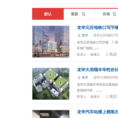
默认
最新
价格
龙华元芬地铁口写字
龙华
龙华元芬地铁口
龙华元芬地铁口写字楼、厂房炽
区独门独院
……
电话
联系人：
杨康位
龙华大浪颐丰华性价
龙华
龙华大浪颐丰华
龙华大浪颐丰华性价比最高的写字
各面积均有，
……
电话
联系人：
杨康位
龙华汽车站楼上精装