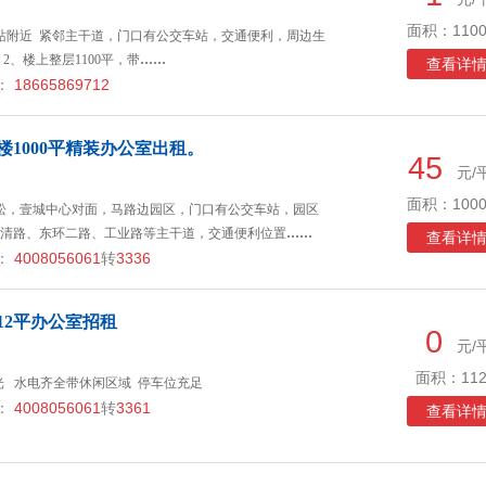
面积：1100
站附近 紧邻主干道，门口有公交车站，交通便利，周边生
2、楼上整层1100平，带
……
查看详
：
18665869712
楼1000平精装办公室出租。
45
元/
面积：1000
松，壹城中心对面，马路边园区，门口有公交车站，园区
清路、东环二路、工业路等主干道，交通便利位置
……
查看详
：
4008056061
转
3336
12平办公室招租
0
元/
面积：112
采光 水电齐全带休闲区域 停车位充足
：
4008056061
转
3361
查看详