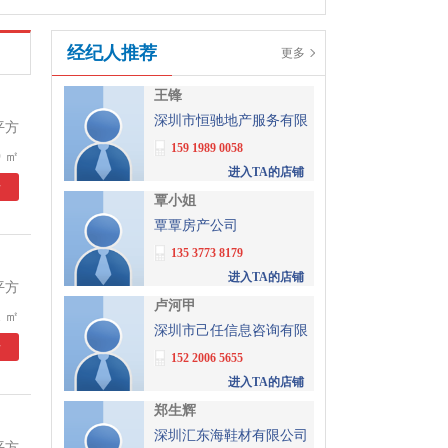
经纪人推荐
更多
王锋
深圳市恒驰地产服务有限
平方
公司
159 1989 0058
 ㎡
进入TA的店铺
情
覃小姐
覃覃房产公司
135 3773 8179
进入TA的店铺
平方
卢河甲
 ㎡
深圳市己任信息咨询有限
情
公司
152 2006 5655
进入TA的店铺
郑生辉
深圳汇东海鞋材有限公司
平方