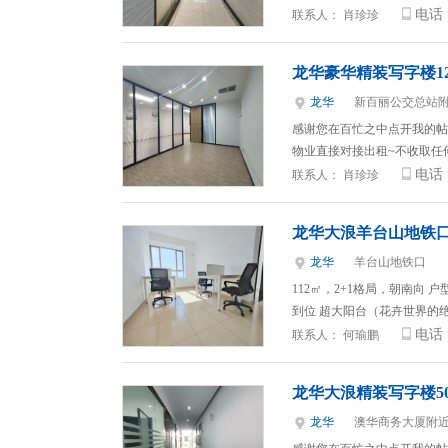
电话
联系人：
肖珍珍
龙华豪华精装写字楼128
龙华
新百丽公交总站
感谢您在百忙之中点开我的帖
物业直接对接出租~不收取任
电话
联系人：
肖珍珍
龙华大浪羊台山地铁口
龙华
羊台山地铁口
112㎡，2+1格局，朝南向
到位 超大阳台（花卉世界的
电话
联系人：
何瑜鹏
龙华大浪精装写字楼50
龙华
澳华商务大厦附