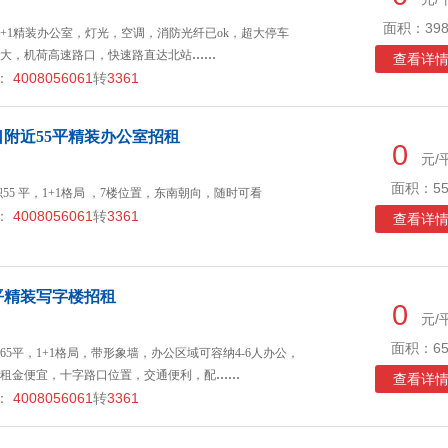
面积：398
6+1精装办公室，灯光，空调，消防光纤已ok，超大停车
大，机荷高速路口，快速路直达北站
……
查看详
：
4008056061
转
3361
附近55平精装办公室招租
0
元/
面积：55
55 平，1+1格局 ，7楼位置，东南朝向，随时可看
：
4008056061
转
3361
查看详
平精装写字楼招租
0
元/
面积：65
5平，1+1格局，带形象墙，办公区域可容纳4-6人办公，
租金便宜，十字路口位置，交通便利，配
……
查看详
：
4008056061
转
3361