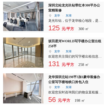
业前来咨询写字楼出租、写字楼招
布局灵活，适合各种办公需求 《6》
情，欢迎您来电咨询。 我们还提供
重金打造，整体风格大气时尚，无论
深圳北站龙光玖钻带红本300平办公
租、办公室出租事宜。我们期待与您
装修：精装修，包括隔间、吊顶、前
管理费服务，费用为10元/平方米，
是商务洽谈还是日常办公，都能感受
室精装修
携手共创美好未来。 再次强调，我
台、地毯等，提升办公环境品质
确保您的办公环境整洁有序。空调费
到高端品质的享受。 拥有红本产
龙华
-
东湖
们提供的写字楼出租、写字楼招租、
《7》看房时间：房源已空置，密码
用按照电费计算，让您更加透明地了
权，不限行业，让您的企业在这里找
龙光玖钻，位于龙华核心地段，是您
办公室出租服务，不仅包括完善的硬
在手，24小时随时看房 《8》使用时
解成本。 车位方面，我们提供300元/
到归属感。交通便捷，周边配套设施
商务办公的理想选择。该项目提供多
125
件设施，还有贴心的物业服务，让您
间：随时进驻，您未来的上市企业从
元/平方
300 ㎡
月的收费标准，满足您的停车需求。
完善，让您轻松应对日常出行需求。
种面积选择，从100㎡到2000㎡不
在享受高品质办公环境的也能感受到
这里起航 除此之外，我们还拥有以
我们拥有9部电梯，确保上下班高峰
豪华装修的纯写字楼，配备有公共会
等，满足不同企业的需求。 租金方
家的温馨。赶快联系我们，开启您的
下面积段的在租房源： 65平、85
期也能快速通行。 地理位置优越，
议室和豪华大厅，满足您各种商务活
面，龙光玖钻以85元/平/月的优惠价
坂田星河WORLD写字楼办公室出租
办公新篇章吧！
平、100平、132平、178平、210平、
靠近地铁站点，方便员工上下班，同
动的需求。 双面采光设计，视野开
格吸引众多租户。在这里，您可以享
258平
256平、278平、300平、340平、420
时也便于企业招聘人才。地铁的便利
阔，让您的办公环境更加明亮舒适。
受到全天24小时的独立空调控制，电
龙华
-
东湖
平、500平、630平、729平、860平、
性将大大提升您企业的运营效率。
空调24小时控制，电费计量精准，让
费自理，让您在舒适的环境中高效工
欢迎您关注我们的写字楼出租信息！
1000平至3000平不等，满足各类企业
装修方面，我们提供精装修，可直接
您在享受舒适环境的也能有效控制成
作。 项目内部格局设计合理，拥有4
这里有一处位于繁华地段的高品质写
131
的租赁需求。 在写字楼出租、写字
拎包办公，免租时间可根据您的需求
元/平方
258 ㎡
本。作为业主，您将享受到合理的价
个隔间，户型方正，空间利用率高。
字楼，为您提供多种选择。 【面
楼招租、办公室出租等领域，我们始
面议。这样的贴心服务，让您无后顾
格，以及离地铁站近的优越地理位
精装修包括隔间、吊顶、前台、地毯
积】2平方米的精巧空间，采用4+1格
终秉持专业、高效的服务理念，致力
之忧。 看房时间非常灵活，您随时
置。 面积从80㎡到188㎡不等，自由
等，为您打造一个温馨而专业的办公
局设计，空间利用最大化。我们还提
龙华深圳北站198平3加1豪华装修办
于为客户提供最优质的租赁体验。选
都可以安排时间来参观。我们相信，
组合，满足不同企业的需求。更有
环境。 看房时间灵活，目前项目已
供多种其他面积户型供您参考，包括
公室写字楼地铁口拎包入住
择我们，您将享受到： 1. 丰富的房
您一定会对我们的写字楼出租项目感
1900㎡的超大空间可供选择，可定制
空置，随时方便您前来参观。无论您
100平、200平、500平、1000平、
龙华
-
东湖
源资源 2. 专业的市场分析 3. 透明的
兴趣。 适合类型广泛，无论是科
装修，让您打造出独一无二的办公空
何时需要，都可以随时进驻，快速启
2000平等多种大小，满足不同企业的
欢迎您实时咨询我们的物业直租服
价格体系 4. 便捷的看房服务 5. 优质
研、互联网、电商、外贸、金融，还
间。在这里，写字楼出租、写字楼招
动您的业务。 交通配套方面，龙光
需求。 【单价】仅需69元/平方米，
务，我们承诺不收取客户任何额外费
56
的售后服务 我们期待与您的合作，
是设计等行业，我们都能提供适合的
租、办公室出租，一应俱全，为您的
元/平方
198 ㎡
玖钻紧邻4号地铁龙华站A出口，出行
性价比极高。我们的写字楼招租政策
用，所有房源图片均真实可靠，让您
共同开启您的办公新篇章！
办公空间。周边配套设施齐全，各色
企业提供全方位的办公解决方案。
便捷，让您轻松连接城市各个角落。
旨在为各类企业提供经济实惠的办公