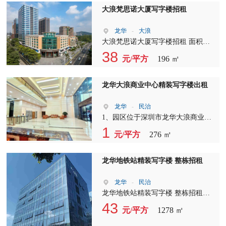
看，手慢无??
大浪梵思诺大厦写字楼招租
龙华
-
大浪
大浪梵思诺大厦写字楼招租 面积：
196平 租金：38元 精装修办公室已装
38
元/平方
196 ㎡
好，可随时拎包入住。（适合创业型
企业、直播、电商类公司。
龙华大浪商业中心精装写字楼出租
龙华
-
民治
1、园区位于深圳市龙华大浪商业中
心附近，马路边园区，交通便利位置
1
元/平方
276 ㎡
佳。 2、楼上276平精装修，5+1格
局，水电齐全，适合做电商、办公、
贸易、研发、等其他行业，随时可看
龙华地铁站精装写字楼 整栋招租
房，价格好谈。 3、大型成熟园区，
园区形象好空地大，停车位充足，园
龙华
-
民治
区及周围配备齐全，欢迎各位老板实
龙华地铁站精装写字楼 整栋招租，
地考察， 深圳、东莞、惠州有现成
共三层 两押一租 带精装修 原房东 使
43
元/平方
1278 ㎡
厂房、地皮、写字楼、公寓出售，面
用率90 一层412平、二层402平、三
积500~3200平，50年独立红本产权，
层464平 整栋合计面积1278平[勾