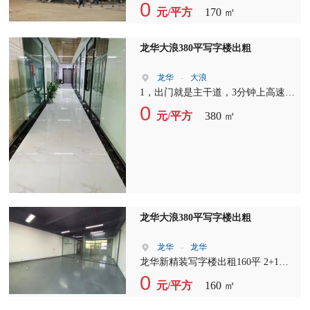
价：43+5 使用率：6成 可定制装修 ?
0
元/平方
170 ㎡
免费停车
龙华大浪380平写字楼出粗
龙华
-
大浪
1，出门就是主干道，3分钟上高速，
周边配套，右转5分钟到大浪商业中
0
元/平方
380 ㎡
心，吃特色菜，住高档酒店，直行即
是大浪行政中心，办事方便，左转步
行到地铁口约5-7分钟，出门30米就
是公交站台 2、本园区一手物业使用
率高，更可按客户需求定制装修，本
项目的价格实惠，是您的最佳选择！
3，本项目车位充足
龙华大浪380平写字楼出粗
龙华
-
龙华
龙华新精装写字楼出租160平 2+1格
局 户型方正 双面采光，70%使用
0
元/平方
160 ㎡
率。 公区可坐70人左右。