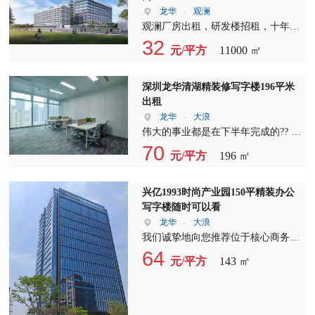
龙华
-
观澜
观澜厂房出租，研发楼招租，十年合
同，观澜福民格兰云天酒店旁独门独
32
元/平方
11000 ㎡
院办公楼出租1~5层建筑面积11000
平。空地3000平。适合企业总部，教
育培训，养生会所等！
深圳龙华清湖精装修写字楼196平米
出租
龙华
-
大浪
伟大的事业都是在下半年完成的?? 这
套196平的办公室 是可以助您开拓事
70
元/平方
196 ㎡
业的梦想之地 采光[强]视野[强]地铁
口位置[强]
兴亿1993时尚产业园150平精装办公
写字楼随时可以看
龙华
-
大浪
我们诚挚地向您推荐位于核心商务区
的写字楼出租项目，这里拥有约300-
64
元/平方
143 ㎡
2800㎡的产业办公灵动组合空间，特
别为80-300㎡的集中需求量身打造。
无论是初创企业还是大型集团，都能
在这里找到理想的办公场所。 本区