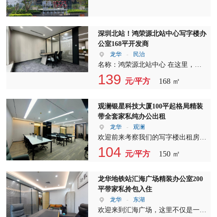
域共有7栋写字楼，其中4栋为产业办
公，包括一期A/B栋和二期C/D栋，
目前C/D栋已投入使用。这些楼栋均
深圳北站！鸿荣源北站中心写字楼办
配备了底商，方便租户日常所需。我
公室168平开发商
们还同步招租3栋集中式写字楼E/F/G
龙华
-
民治
栋，以满足更多企业的需求。 租金
名称：鸿荣源北站中心 在这里，我
方面，产业办公的租金为35-50元/㎡/
们为您呈现的是鸿荣源北站中心的精
139
月，商铺租金则为60-120元/㎡/月，
元/平方
168 ㎡
选房源。这座商务中心地处繁华地
价格合理，性价比高。 我们的写字
段，交通便利，是您商务活动的不二
楼出租项目非常适合以下行业：独栋
之选。 面积：168㎡（另有在租面
观澜银星科技大厦100平起格局精装
总部、服装设计、时尚展厅、电商直
积：100-200-300-500-1000-整层平
带全套家私纯办公出租
播、智能制造、新材料等。而配套的
米） 无论是初创企业还是大型企
龙华
-
观澜
底商则适合特色餐饮、音乐餐厅、酒
业，我们都能为您提供合适的办公空
欢迎前来考察我们的写字楼出租房
馆、轻餐水吧、零售展厅、银行展
间。从100平米的小型办公室到整层
源！这里不仅地理位置优越，更拥有
104
厅、生活配套、剧本杀、密室逃脱、
元/平方
150 ㎡
500平米的大空间，我们都有充足的
众多亮点，让您的事业发展如虎添
健身房、零售等行业。 在这里，您
房源供您选择。 价格：80元/平/月起
翼。 【面积】300平方米的宽敞空
不仅可以享受到优越的地理位置和便
我们提供极具竞争力的价格，让您在
间，为您提供充足的办公环境。在这
龙华地铁站汇海广场精装办公室200
捷的交通，还能享受到完善的配套设
享受高品质办公环境的也能节省成
里，您可以选择50800平方米的任意
平带家私拎包入住
施和优质的服务。我们致力于为租户
本。 看房时间：随时看房 为了方便
区域，且享有免租期，大大降低了您
龙华
-
东湖
提供舒适、安全、高效的办公环境，
您的看房需求，我们提供随时看房的
的初期成本。 【在租面积】50800平
欢迎来到汇海广场，这里不仅是一个
让您的企业在这里蓬勃发展。 如果