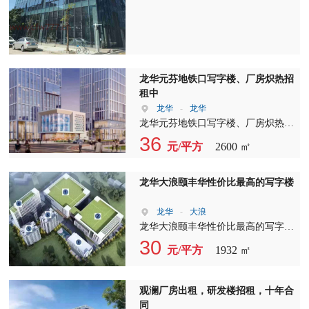
首付三成，贷款10年，欢迎来电咨
引]?? 附近地铁站：上芬地铁口??龙
询。
胜地铁口??龙华地铁口??
龙华元芬地铁口写字楼、厂房炽热招
租中
龙华
-
龙华
龙华元芬地铁口写字楼、厂房炽热招
租中 地址：地铁6号线B出口零间隔
36
元/平方
2600 ㎡
300米 上早工业区独门独院整栋3层
2600平厂房。 上早工业区一楼厂房
230平，三楼300平
龙华大浪颐丰华性价比最高的写字楼
龙华
-
大浪
龙华大浪颐丰华性价比最高的写字楼
颐丰华大厦、创客中心 面积:100
30
元/平方
1932 ㎡
平-1932平(整层) 各面积均有，特价
30元/平起
观澜厂房出租，研发楼招租，十年合
同