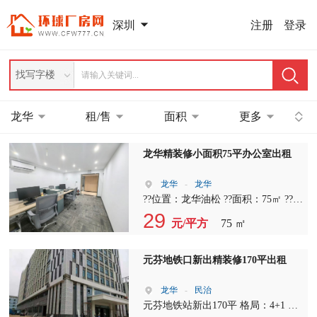
注册
登录
深圳
找写字楼
龙华
租/售
面积
更多
龙华精装修小面积75平办公室出租
龙华
-
龙华
??位置：龙华油松 ??面积：75㎡ ??格
局：1+1（独立隔间+开放办公区） ?
29
元/平方
75 ㎡
优势：精装交付、水电通、家私全
齐、拎包办公 ??适合：初创团队、电
商直播、设计工作室、企业分公司
元芬地铁口新出精装修170平出租
龙华
-
民治
元芬地铁站新出170平 格局：4+1 单