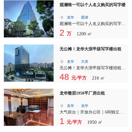
观澜唯一可以个人名义购买的写字楼
龙华
-
观湖
观澜唯一可以个人名义购买的写字楼
地铁口现房发售 面积120平起售，整
2
万
1200 ㎡
层1000平 售价1.6-1.9万/平
无公摊！龙华大浪甲级写字楼出租
龙华
-
大浪
无公摊！龙华大浪甲级写字楼招租，
商业红本，业主直租！216平，双面
48
元/平方
216 ㎡
采光，报价48元/平！
龙华整层1950平厂房出租
龙华
-
龙华
大气前台｜开放办公区｜6间独立办
公室｜ 现成精装、即租即用、办公
1
元/平方
1950 ㎡
生产仓储一体化 适配电子、研发、
电商、组装、工贸等行业 随时可