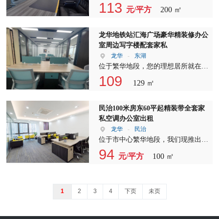
服务，让您能够根据自己的时间安
方米的灵活选择，满足不同企业的需
繁华的商业中心，更是您事业发展的
113
您正在寻找写字楼出租、写字楼招租
元/平方
200 ㎡
排，随时预约参观。 使用时间：随
求。免租期长，让您有更多时间来规
理想之地。我们自豪地向您推荐
或办公室出租，那么这里绝对是您的
时入驻 我们承诺，一旦您确定选
划和布置办公室，无需急于投入使
《1》项目，这是一处位于汇海广场
不二之选。欢迎前来咨询，我们将竭
择，即可随时入驻，无需等待，让您
用。 【公区】我们的工区可容纳约
核心位置的写字楼出租、写字楼招
诚为您服务。
龙华地铁站汇海广场豪华精装修办公
的办公无缝衔接。 我们主要负责龙
16人同时办公，宽敞明亮，让您的工
租、办公室出租的理想选择。 《2》
室周边写字楼配套家私
华区、南山区、福田区、宝安区、龙
作环境更加舒适。我们还提供丰富的
项目的面积达到了200平方米，宽敞
龙华
-
东湖
岗、光明等区域 您可点击我的头像
公共设施，满足您日常办公需求。
的空间可以满足您多样化的办公需
位于繁华地段，您的理想居所就在眼
进入我的店铺查看更多房源，我们致
【产权】本写字楼产权清晰，可注
求。无论是团队协作还是个人办公，
前！门口设有便捷的公交车站，让您
109
力于为您提供全方位的写字楼出租、
129 ㎡
册、可变更营业执照，让您在经营过
这里都能为您提供舒适的工作环境。
出行无忧，轻松连接城市的每一个角
写字楼招租、办公室出租服务。 服
程中无后顾之忧。 【车位】车位免
为了回馈广大客户，我们特别推出
落。 我们提供精装出租服务，可根
务团队介绍： 【1】深圳伙伴房专业
费，先到先得。充足的停车位，确保
《3》特价优惠，只需75元的价格，
据您的需求进行定制装修，价格透
民治100米房东60平起精装带全套家
代理宝安、南山、福田、龙华、龙
您的车辆安全停放，方便您的出行。
您就可以与我们的价格进行洽谈。这
明，可协商。空间实用率极高，无论
私空调办公室出租
岗、光明等片区写字楼租赁业务，资
【装修】我们提供精装交付的写字
样的优惠，您还在等什么呢？赶快联
是自用还是办公，都能满足您的各种
龙华
-
民治
源全面覆盖。 我们拥有丰富的行业
楼，让您无需花费额外精力进行装
系我们，把握住这个难得的机会吧！
需求。 我们的房源面积丰富，从40
位于市中心繁华地段，我们现推出全
经验和强大的资源网络，能够为您提
修。如果您有特殊需求，我们也可为
我们还为您考虑到了日常办公的便利
平到1000平不等，包括40平、70平、
新写字楼出租、写字楼招租、办公室
94
供最优质的写字楼出租服务。 【2】
您提供定制装修服务，打造独一无二
元/平方
100 ㎡
性。《4》管理费加空调的费用仅为
100平、136平、168平、230平、260
出租优惠活动。配齐全套家私，空调
专属顾问从看房到签订合同全程陪
的办公空间。 【家私】部分家私全
22.4元，空调可24小时任性使用，让
平、350平等多种选择，您可以根据
设备一应俱全，让您拎包即可办公。
同，为您提供1对1专业化、个性化服
齐，为您节省了购置办公家具的时间
您在炎炎夏日也能保持清凉舒适的工
自己的喜好和需求自由组合。 随时
我们还提供押二付一的灵活支付方
务。 我们的专属顾问将全程协助
和费用。我们提供的高品质家私，让
作状态。 在装修方面，《5》项目采
欢迎您方便的时间来看房，我们提供
式，以及免租期长达数月，具体细节
1
2
3
4
下页
未页
您，从初次看房到最终签订合同，确
您的工作环境更加专业。 【空调】
用了精装修，包括隔间、吊顶、前
一对一的专业服务，真诚为您解答每
可面谈。 大厦总面积从60平到2000
保您的租赁过程顺利、无忧。 【3】
虽然本写字楼无空调，但我们的设计
台、地毯墙纸以及全套家私，让您无
一个疑问。欢迎来电咨询，我们将竭
平不等，满足不同企业的办公需求。
我们不收取任何费用，欢迎监督。
充分考虑了通风和采光，确保室内空
需再为装修烦恼，直接拎包入住。