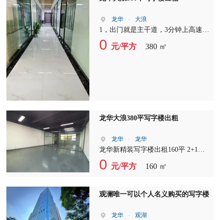
龙华
-
大浪
1，出门就是主干道，3分钟上高速，
周边配套，右转5分钟到大浪商业中
0
元/平方
380 ㎡
心，吃特色菜，住高档酒店，直行即
是大浪行政中心，办事方便，左转步
行到地铁口约5-7分钟，出门30米就
是公交站台 2、本园区一手物业使用
率高，更可按客户需求定制装修，本
项目的价格实惠，是您的最佳选择！
3，本项目车位充足
龙华大浪380平写字楼出粗
龙华
-
龙华
龙华新精装写字楼出租160平 2+1格
局 户型方正 双面采光，70%使用
0
元/平方
160 ㎡
率。 公区可坐70人左右。
观澜唯一可以个人名义购买的写字楼
龙华
-
观湖