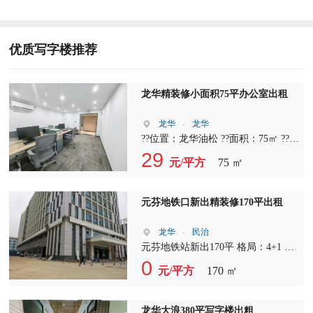
优质写字楼推荐
龙华精装修小面积75平办公室出租
龙华
-
龙华
??位置：龙华油松 ??面积：75㎡ ??格
局：1+1（独立隔间+开放办公区） ?
29
元/平方
75 ㎡
优势：精装交付、水电通、家私全
齐、拎包办公 ??适合：初创团队、电
商直播、设计工作室、企业分公司
元芬地铁口新出精装修170平出租
龙华
-
民治
元芬地铁站新出170平 格局：4+1 单
价：43+5 使用率：6成 可定制装修 ?
0
元/平方
170 ㎡
免费停车
龙华大浪380平写字楼出粗