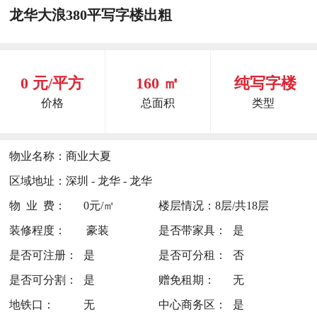
龙华大浪380平写字楼出粗
0 元/平方
160 ㎡
纯写字楼
价格
总面积
类型
物业名称：
商业大夏
区域地址：
深圳 - 龙华 - 龙华
物 业 费：
0元/㎡
楼层情况：
8层/共18层
装修程度：
豪装
是否带家具：
是
是否可注册：
是
是否可分租：
否
是否可分割：
是
赠免租期：
无
地铁口：
无
中心商务区：
是