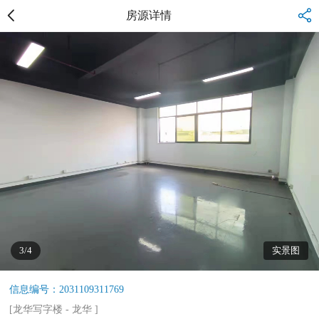
房源详情
3/4
实景图
信息编号：2031109311769
[
龙华写字楼
-
龙华
]