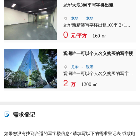
3，本项目车位充足
龙华大浪380平写字楼出粗
龙华
-
龙华
龙华新精装写字楼出租160平 2+1格
局 户型方正 双面采光，70%使用
0
元/平方
160 ㎡
率。 公区可坐70人左右。
观澜唯一可以个人名义购买的写字楼
龙华
-
观湖
观澜唯一可以个人名义购买的写字楼
地铁口现房发售 面积120平起售，整
2
万
1200 ㎡
层1000平 售价1.6-1.9万/平
需求登记
如果您没有找到合适的写字楼信息? 请填写以下的需求登记表 或致电