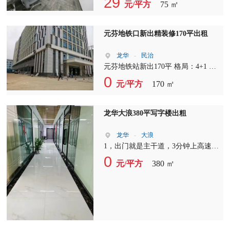
29
元/平方
75 ㎡
优势：精装交付、水电通、家私全
齐、拎包办公 ??适合：初创团队、电
商直播、设计工作室、企业分公司
元芬地铁口新出精装修170平出租
龙华
-
民治
元芬地铁站新出170平 格局：4+1 单
价：43+5 使用率：6成 可定制装修 ?
0
元/平方
170 ㎡
免费停车
龙华大浪380平写字楼出粗
龙华
-
大浪
1，出门就是主干道，3分钟上高速，
周边配套，右转5分钟到大浪商业中
0
元/平方
380 ㎡
心，吃特色菜，住高档酒店，直行即
是大浪行政中心，办事方便，左转步
行到地铁口约5-7分钟，出门30米就
是公交站台 2、本园区一手物业使用
率高，更可按客户需求定制装修，本
项目的价格实惠，是您的最佳选择！