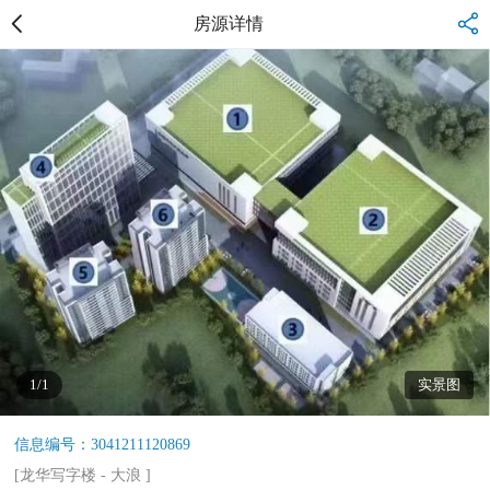
房源详情
1/1
实景图
信息编号：3041211120869
[
龙华写字楼
-
大浪
]