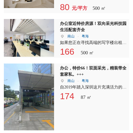
未来。感谢您的浏览，祝您身体健
平、278平、300平、340平、420平、
楼出租、写字楼招租、办公室出租信
亮科技园、众冠红花岭等，地理位置
前海深港现代服务业合作示范区前湾
80
康，生意兴隆，财源广进！ 如果您
700平、800平、1000平至3000平不
元/平方
500 ㎡
息 除了深圳百度国际大厦，我们还
优越，地铁口即达，出行极为便利。
片区，这里汇聚了众多高端商务资
对前海香缤大厦感兴趣，或者需要了
等。无论您是初创企业还是大型企
拥有丰富的写字楼出租资源，包括但
关于房源的具体信息如下： 《1》项
源，是您企业发展的理想之地。
解更多写字楼出租、写字楼招租、办
业，都能在这里找到合适的办公空
不限于： 《1》市中心商务区写字楼
目：众冠时代广场，周边有益田假日
【面积展示】：前海企业公馆提供多
办公室近特价房源！双向采光科技园
公室出租的信息，请随时联系我们，
间。 前海鸿荣源中心，期待您的光
出租，地段优越，设施齐全，是企业
里购物中心、民企科技园，明亮科技
种面积选择，从100-1000平米的整层
生活配套齐全
我们将竭诚为您服务。
临。在这里，我们将为您提供全方位
发展的理想选择。 《2》科技园区写
园，众冠红花岭等，位置好！地铁口
空间不等，满足不同企业的需求。今
南山
-
粤海
的商务支持，助力您的企业蓬勃发
字楼招租，专注于科技创新企业，提
出来就是！ 《2》面积：505千平；
日特别推荐500㎡的豪华办公空间，
如果您正在寻找高端的写字楼出租或
展。欢迎来电咨询，了解更多写字楼
供专业化的办公环境。 《3》创意产
《3》租金：70元/平/月起； 《4》物
欢迎咨询更多单位面积及价格信息。
办公室出租服务，我们诚挚地邀请您
166
出租、写字楼招租、办公室出租详
业园区办公室出租，汇聚创意人才，
500 ㎡
业：12元，空调24小时开放； 《5》
【租金详情】：租金仅为90元/平，
关注我们的优质房源。我们的服务旨
情。
激发无限灵感。 如果您对以上房源
格局：若不合适可免费调整； 《6》
性价比极高。管理费为18元/㎡，
在为您提供最专业的写字楼招租解决
感兴趣，或者有其他特定的需求，请
看房时间：已空置，有密码，电话联
VRV空调按电表计数，24小时独立控
方案，而且这一切都是完全免费的！
办公，特价66！双面采光，精装带全
随时通过右上角的电话联系我。我将
系随时方便看房！ 《7》使用时间：
制，为您打造舒适的办公环境。
一、远行房源介绍 《1》项目名称：
套家私。+++
根据您的需求，为您推荐最合适的写
随时进驻，可以配家私！ 《8》停车
【特区馆优惠】：特区馆管理费更低
比克科技大厦 这是一座位于繁华商
南山
-
粤海
字楼。 三、定制化服务，满足您的
位：共有停车位1200个，月卡500元
至13元/平，空调费用也包含在内，
务区的写字楼，以其现代化的设计和
自2019年踏入深圳这片充满活力的土
个性化需求 我们深知每位客户的需
一个月！ 我们还提供多种面积的写
为您节省更多运营成本。 【装修亮
高品质的设施，成为了众多企业理想
地，我加入了租售服务行业，致力于
174
求都是独一无二的，因此我们提供定
字楼出租、写字楼招租、办公室出租
87 ㎡
点】：豪华装修，双面采光朝向看海
的办公场所。 《2》建筑面积：500
为各类企业提供优质的办公空间解决
制化的服务，确保您能够找到最满意
服务。从65平到3000平不等，价格从
景，采光好，视野宽阔，户型方正，
平米 宽敞的办公空间，为您提供了
方案。在这四年的时光里，我及我的
的写字楼。无论是写字楼出租、写字
30元一平方起，地铁口附近，交通便
使用率高，让您在繁忙的工作中也能
充足的办公区域，无论是团队协作还
团队亲自深入现场，对每一处房源进
楼招租还是办公室出租，我们都将竭
利，物业直租，高使用率，是您创业
享受宁静与舒适。 【交通便捷】：
是个人办公，都能满足您的需求。
行细致的勘察，精心整理图片，力求
尽全力，为您打造一个舒适、高效的
或办公的理想选择。 以下是部分可
地铁1、11、9号线怡海站近在咫尺，
《3》租金：1.5/天/平 合理的租金价
将最真实、最直观的房源信息呈现给
办公环境。 四、专业团队，全程陪
供出租的面积及价格： 65平, 100平,
前海行公交免费接驳地铁站项目，让
格，让您在享受高品质办公环境的也
您。 在这期间，我们成功为上百家