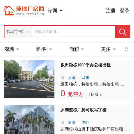
注册
登录
深圳
找写字楼
深圳
租/售
面积
更多
坂田独栋1000平办公楼出租
龙岗
-
坂田
坂田独栋，特价出租，特价出租 坂
田独栋、坂田独栋、地铁口步行900
0
元/平方
1000 ㎡
米 全新独栋1-3层，实际面积1000平
方，办公接待，电商贸易，公司总部
罗湖整栋厂房可改写字楼
罗湖
-
东门
罗湖梧桐山脚下独院独栋厂房出租