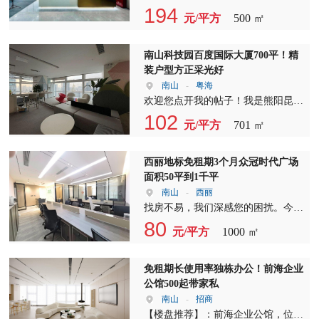
您轻松出行。 房源状态已空置，随
论是精装还是毛坯，都能满足不同客
们精心打造的商务空间，致力于为各
194
元/平方
500 ㎡
时看房，随时入驻，无需等待，即租
户的需求。配备24小时计算流量的空
类企业提供优质高效的办公环境。现
即用。该大厦还提供全天24小时安保
调系统，确保室内温度恒定舒适。精
推出多种面积写字楼出租、写字楼招
服务，由保利物业有限公司负责，确
装修房源更是带家私，可直接入住，
租、办公室出租服务，满足不同企业
南山科技园百度国际大厦700平！精
保您的办公环境安全无忧。 大冲商
省去装修的繁琐。 看房时间灵活，
的需求。 我们有一款备受关注的写
装户型方正采光好
务中心C座配备12部进口高速客梯，
钥匙在手，随时可看，让您无需等
字楼出租产品，面积达到500平方
南山
-
粤海
其中低中区6部，中高区6部，货梯2
待，即可实地考察。交房时间同样灵
米，租金仅为90元/平/月。这里的室
欢迎您点开我的帖子！我是熊阳昆，
部，满足不同层次的出行需求。高速
活，随时可交付，满足您的即时需
内装修精致，大气前台让人眼前一
您的专属置业顾问。在这里，我将竭
102
客梯的配备，大大提升了上下班高峰
元/平方
701 ㎡
求。 服务内容方面，我们致力于帮
亮，户型方正，双面采光通透，高层
诚为您介绍一系列优质的写字楼出租
期的效率。 该大厦配套设施齐全，
助客户争取最优惠的租赁条件及后续
高设计让空间舒适不压抑，非常适合
信息，帮助您找到理想的办公空间。
各类咖啡、便利店、餐饮美食、酒店
事宜。作为专业的南山、福田写字楼
追求品质的企业。 为了满足加班企
若您有意向房源，可直接与我联系。
西丽地标免租期3个月众冠时代广场
公寓、银行等一应俱全，满足您在办
代理，我们拥有丰富的市场经验和专
业的需求，我们还配备了先进的空调
我们的服务完全免费，旨在为您提供
面积50平到1千平
公之余的生活需求。写字楼出租、写
业知识，总能为您找到最合适的办公
系统，采用冰蓄冷空调24小时分户计
最专业的咨询和最贴心的服务。
南山
-
西丽
字楼招租，选择大冲商务中心C座，
空间。 从业8年，我们积累了丰富的
量，让您的企业无论何时都能享受到
一、远行房源介绍 《1》项目名称：
找房不易，我们深感您的困扰。今
让您的生活和工作更加便捷。 在这
行业经验，能够迅速根据您的需求，
清凉舒适的办公环境。 目前，我们
深圳百度国际大厦 《2》建筑面积：
天，我想借此机会向您真诚地表达我
80
里，您不仅能够享受到优越的办公环
匹配最合适、性价比最高的房源。无
元/平方
1000 ㎡
的写字楼出租、写字楼招租、办公室
701.35平米 《3》租金：120元/平
们的诚意，希望能为您提供帮助。我
境，还能体验到一站式服务，让您的
论是写字楼出租、写字楼招租还是办
出租服务已空随时入驻，您无需等
《4》装修：豪华装修带家私，一线
们公司拥有丰富的房源资源，相信总
企业运营更加高效。赶快联系我们，
公室出租，我们都能为您提供全方位
待，即可享受便捷的办公体验。 除
海景，独立室外卫生间，尽享办公与
有一款能满足您的需求。 向您推荐
免租期长使用率独栋办公！前海企业
把握这一写字楼出租、写字楼招租的
的服务。 选择前海香缤大厦，就是
了500平方米的写字楼出租外，我们
休闲的完美结合 《5》交通：乘坐地
我们位于众冠时代广场的优质写字
公馆500起带家私
绝佳机会，为您的企业注入新的活
选择了一个充满活力的商务环境。我
还提供多种面积的选择，包括65平、
铁2号线科苑站，便捷的交通网络，
楼。该项目周边配套设施齐全，有益
南山
-
招商
力！
们期待与您的合作，共同创造美好的
100平、132平、178平、210平、256
让您轻松到达目的地 二、更多写字
田假日里购物中心、民企科技园、明
【楼盘推荐】：前海企业公馆，位于