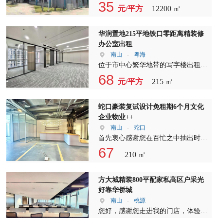
12200平，可做会所、月子中心、幼
35
元/平方
12200 ㎡
儿园等，地面三层，一楼4.7米高，
中空部分8米，地下一层，10年合
同，有需要的Call我，欢迎合作带
华润置地215平地铁口零距离精装修
客。
办公室出租
南山
-
粤海
位于市中心繁华地带的写字楼出租，
现推出2+1格局精装修办公室招租。
68
元/平方
215 ㎡
这里交通便利，周边配套设施齐全，
是您企业发展的理想之地。 我们提
供的写字楼出租空间，设计独特，布
蛇口豪装复试设计免租期6个月文化
局合理，充分满足不同企业的办公需
企业物业++
求。2+1格局的设计，既保证了空间
南山
-
蛇口
的宽敞，又兼顾了功能分区，让您的
首先衷心感谢您在百忙之中抽出时间
办公环境更加舒适。 选择我们的写
浏览我的房源页面。在这里，我诚挚
67
210 ㎡
字楼招租，您将享受到以下优势：
地希望我的专业服务能够帮助您找到
交通便利：周边多条公交线路交汇，
理想的办公场地，让您的企业在这里
地铁站点近在咫尺，让您轻松出行。
生根发芽，一路生意兴隆。 自踏入
方大城精装800平配家私高区户采光
配套齐全：周边餐饮、购物、娱乐设
深圳租售服务行业以来，我一直秉持
好靠华侨城
施一应俱全，满足您的生活和工作需
着真诚和专业的态度。我所提供的图
南山
-
桃源
求。 安全可靠：24小时安保巡逻，
片和视频，都是我本人及团队亲自实
您好，感谢您走进我的门店，体验我