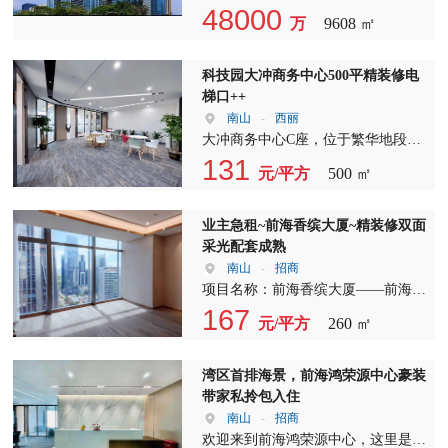
华地铁办公室 #龙华地铁口办公室 #
办公区，整栋面积9608平，售价
48000
万
9608 ㎡
龙华地铁站办公室
50000元每平，不动产权，公司名
下，详细请电话咨询
科技园大冲商务中心500平精装修电
梯口++
南山
-
西丽
大冲商务中心C座，位于繁华地段，
是您企业发展的理想之选。此写字楼
131
元/平方
500 ㎡
出租、写字楼招租信息，将为您详细
介绍该物业的亮点。 该写字楼出租
面积达500平方米，宽敞的空间可以
业主急租~前海香缤大厦~精装修双面
满足不同企业的需求。单价仅为60元
采光配套成熟
起，性价比极高。 写字楼格局为
南山
-
招商
8+1，设计合理，空间利用率高。朝
项目名称：前海香缤大厦——前海自
向西南，双面采光，大落地玻璃设
贸区核心商务地标 位于前海自贸区
167
元/平方
260 ㎡
计，让您在办公的享受充足的阳光和
的核心地段，前海香缤大厦以其优越
开阔的视野。高区无遮挡，采光视野
的地理位置和现代化的商务环境，成
都非常好，是办公的理想选择。 空
为众多企业争相租赁的理想之地。大
湾区首排海景，前海鸿荣源中心豪装
调系统24小时独立控制，确保室内温
厦总面积达260平方米，单价低至60
带家私拎包入住
度舒适，提升工作效率。交通便利，
元起，为您节省成本的提供高品质的
南山
-
招商
地铁1号线高新园站B出口仅30米，让
办公体验。 大厦朝向高层海景，无
欢迎来到前海鸿荣源中心，这里是我