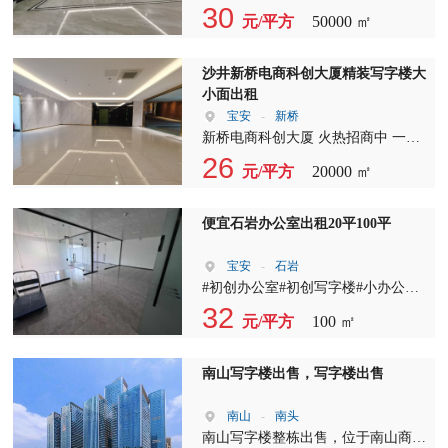
椅到文件柜，从电脑到打印机，一应
5km～10分钟经济圈，餐饮，住宿，
地铁站:?写字楼紧邻地铁12号线蚝乡
30
源，找到最适合您的办公空间。 为
合适的房源。我们的服务团队专注于
元/平方
50000 ㎡
俱全。 办公室出租，我们的服务团
娱乐，休闲一应俱全。 4.红本物业，
站，仅100米步行即可到达，外环高
了更好地协助您完成后续事宜，我们
深圳互联网房产，专业代理南山科技
队将全程为您提供专业的咨询和指
可对公，可注册，可申请办理补贴。
速沙井北出口900米，离穗深城际高
提供全程服务，包括备案、缴纳租赁
园大冲片区的写字楼出租业务。 我
导，确保您的办公环境舒适、高效。
5.办公空间全部精装修，家私空调齐
铁沙井西站 ??停车位充足 ??租金：
沙井新桥电商科创大厦精装写字楼大
税、搬家、装修、室内绿化、办公室
们提供全程陪同服务，从看房到签订
在这里，您将享受到一站式服务，让
全，隔间，会议室，茶水间，接待
30元/平方?起?? ??管理费：?5元?/平
小面出租
清洁等。为了避免您看房辛苦，节约
合同，都有专属顾问为您提供1对1的
您的企业运营更加顺畅。 选择我
区，休息区，前台服务，打印等应有
方 ??在租面积： 2-4层：40～180～
宝安
-
新桥
您宝贵时间，请您提前电话沟通，我
专业化服务。我们承诺不收取任何费
们，您将获得： 宽敞的办公空间，
尽有，直接拎包办公，省钱省力省
500~1500~2800平米 ??写字楼交付标
新桥电商科创大厦 火热招商中 一手
们将及时匹配并预约适合您的房源。
用，欢迎您的监督。 在您签约后，
满足您的成长需求 东北向采光，提
心！ 6.项目清盘期间，价格美丽。65
准：精装（毛坯）/空调/光纤入户 咨
红本物业，合同期长！ 价格超级实
26
祝您工作顺利，财源广进！期待与您
我们还将全程协助后续事项，包括备
升工作效率 全套办公家私，节省您
元/平方
20000 ㎡
元/平米直租！！ 如华为为邻，天安
询热线：李生13543261455
惠！ 价格26/m?起 双电梯（3吨货梯
的合作，共同开启美好的办公新篇
案、缴纳租赁税、搬家、装修、室内
的投资成本 专业服务团队，全程贴
云谷，佳兆业为伴，祝您生意兴隆，
+客梯），交通便利，车位充足！ 商
章。
清洁绿化等，让您无后顾之忧，专注
心支持 写字楼出租、写字楼招租、
生活愉快！！
办一体可办证，周边人流旺，生活配
便宜石岩办公室出租20平100平
于企业的运营和发展。 选择我们，
办公室出租，我们致力于为每一位客
套齐全！ 适配汽车营销中心、各类
就是选择专业、高效、贴心的服务。
户打造理想的办公环境。现在就联系
展厅，物流，办公研发?仓储、外贸?
宝安
-
石岩
无论是写字楼出租、写字楼招租还是
我们，以特价38888全包的价格，开
电商等多元业态！ 待租房源：
#初创办公室#初创写字楼#小办公室
办公室出租，我们都将竭诚为您服
启您的事业新篇章。
3.5.7.8.9楼面积大小可分，可自由组
#创业办公室 #小面积办公室 #办公室
32
务，期待与您的合作。
元/平方
100 ㎡
合，50平方?起，100～300～500平米
小户型 #小型办公室 #共享办公室 #
等，7-8-9楼2000m?，装修中…现在
小办公室出租 #龙华办公室写字楼 #
可预订！ 办公室1800元起，??还可以
龙华写字楼出租 #龙华办公室出租 #
南山写字楼出售，写字楼出售
定制装修哟 咨询热线：李生
龙华写字楼办公室 #龙华写字楼办公
13543261455
室招租 #龙华写字楼租赁附近 #深圳
南山
-
南头
龙华写字楼 #龙华地铁办公室 #找龙
南山写字楼整栋出售，位于南山商务