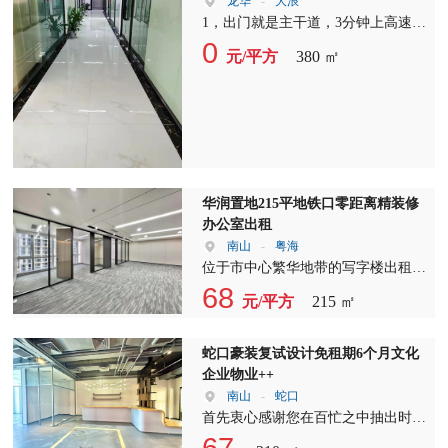
龙华
-
大浪
1，出门就是主干道，3分钟上高速，
周边配套，右转5分钟到大浪商业中
0
元/平方
380 ㎡
心，吃特色菜，住高档酒店，直行即
是大浪行政中心，办事方便，左转步
行到地铁口约5-7分钟，出门30米就
是公交站台 2、本园区一手物业使用
率高，更可按客户需求定制装修，本
项目的价格实惠，是您的最佳选择！
3，本项目车位充足
华润置地215平地铁口零距离精装修
办公室出租
南山
-
粤海
位于市中心繁华地带的写字楼出租，
现推出2+1格局精装修办公室招租。
68
元/平方
215 ㎡
这里交通便利，周边配套设施齐全，
是您企业发展的理想之地。 我们提
供的写字楼出租空间，设计独特，布
蛇口豪装复试设计免租期6个月文化
局合理，充分满足不同企业的办公需
企业物业++
求。2+1格局的设计，既保证了空间
南山
-
蛇口
的宽敞，又兼顾了功能分区，让您的
首先衷心感谢您在百忙之中抽出时间
办公环境更加舒适。 选择我们的写
浏览我的房源页面。在这里，我诚挚
67