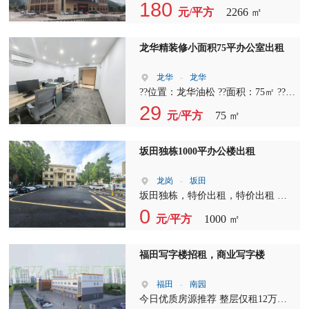
?????????????2+1格局， 单位：14C-
议中心免费使用?? [爱心]【楼层】15-
180
元/平方
2266 ㎡
201 面积：98平 价格：99元/平 管理
18层精装修，19-22层毛坯（可定制
费，13元/平 2+1格局，朝东 电话?
装修） [爱心]【面积】100平-整层
18503040407王大师 红本备案，24小
2266平 [爱心]【租金】180元/平含税
龙华精装修小面积75平办公室出租
时空调位：14C-105 朝向:?南，5人间
起 [爱心]【物业费】25元/平（含
价格：5500元(包管理费） 单位：
税） [爱心]【空调】24小时独立控制
龙华
-
龙华
14C-209A 朝向：南 ??价格：6500元
[爱心]【地铁】2号线/11号线后海站F
??位置：龙华油松 ??面积：75㎡ ??格
（包管理费） 单位：14C-203 朝向：
出口无缝衔接 [爱心]【片区定位】 ??
局：1+1（独立隔间+开放办公区） ?
29
元/平方
75 ㎡
正南，6一8人间 价格：6500元（包
深圳湾企业国际总部基地 80多家湾
优势：精装交付、水电通、家私全
管理费） 单位：14C-207 面积：125
区企业总部集群，周边阿里巴巴、腾
齐、拎包办公 ??适合：初创团队、电
平 价格：99元/平 管理费，13元/平
讯、华润、恒大、联想、今日头条等
商直播、设计工作室、企业分公司
坂田独栋1000平办公楼出租
?????????????2+1格局， 单位：14C-
名企云集。
201 面积：98平 价格：99元/平 管理
龙岗
-
坂田
费，13元/平 2+1格局，朝东
坂田独栋，特价出租，特价出租 坂
田独栋、坂田独栋、地铁口步行900
0
元/平方
1000 ㎡
米 全新独栋1-3层，实际面积1000平
方，办公接待，电商贸易，公司总部
福田写字楼招租，商业写字楼
福田
-
南园
今日优质房源推荐 整层仅租12万