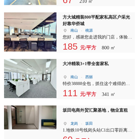
210 ㎡
字楼招租，您将享受到以下优势：
地希望我的专业服务能够帮助您找到
交通便利：周边多条公交线路交汇，
理想的办公场地，让您的企业在这里
地铁站点近在咫尺，让您轻松出行。
生根发芽，一路生意兴隆。 自踏入
方大城精装800平配家私高区户采光
配套齐全：周边餐饮、购物、娱乐设
深圳租售服务行业以来，我一直秉持
好靠华侨城
施一应俱全，满足您的生活和工作需
着真诚和专业的态度。我所提供的图
南山
-
桃源
求。 安全可靠：24小时安保巡逻，
片和视频，都是我本人及团队亲自实
您好，感谢您走进我的门店，体验我
为您提供全方位的安全保障。 设施
地拍摄，力求为每一位客户呈现最真
们专业的服务。自2014年加入深圳租
185
元/平方
800 ㎡
完善：现代化的办公设施，包括高速
实、最直观的房源信息。 由于房源
赁行业以来，我一直秉持着对工作的
宽带、中央空调等，让您的工作更加
数量有限，您目前看到的可能只是冰
热情和责任感，为上千家企业找到了
高效。 办公室出租，我们提供多种
山一角。如果您对眼前的这套房源感
满意的办公场地。 在众多项目中，
大冲精装3+1带全套家私
户型选择，从小型工作室到大型办公
到满意，那自然是再好不过；若觉得
方大城是我特别推荐的一个优质写字
室，满足不同规模企业的需求。我们
还有更适合的，也请直接联系我。您
楼。该项目位于深圳核心区域，拥有
南山
-
西丽
还提供灵活的租赁方式，可根据您的
的需求就是我服务的方向，我会竭尽
800平米的宽敞空间，租金仅为69元/
特价38888全包，抓住这个难得的机
实际需求调整租赁期限。 写字楼出
所能为您提供最贴心的服务。我们公
平/月，性价比极高。 关于费用，物
会，将您的企业落户于我们精心打造
111
租，我们致力于打造一个充满活力的
元/平方
341 ㎡
司拥有全面的房源资源，无论您是寻
业管理费为16元/㎡月，空调计电
的写字楼空间。这里，我们提供341
办公环境。在这里，您可以与各行各
找小面积的办公室，还是宽敞的写字
费，让您无需担心额外的能源开销。
平米的宽敞空间，满足您对办公环境
业的企业家交流合作，共同成长。写
楼，我们都能满足您的需求，不受区
园区共有450个停车位，停车费为300
的高品质需求。 我们的写字楼位于
坂田电商外贸汇聚基地，物业直租
字楼招租，我们期待您的加入，共同
域和面积限制。 在此，我要向您表
元/月，每小时10元，最高封顶35
东北向，采光充足，让您在忙碌的工
创造美好未来。 立即联系我们，了
达最诚挚的感谢，并期待您的支持与
元，满足您的停车需求。 如果您需
作中也能享受到自然光的温暖。这里
龙岗
-
坂田
解更多写字楼出租详情。我们的专业
信任。我也希望能与您建立长久的友
要配备家私，我们也可以提供全套家
不仅是一个办公场所，更是一个提升
1.地铁10号线岗头站C1出口零距离，
团队将为您提供一对一的咨询服务，
谊，共同见证彼此的成长。 以下是
私，让您轻松入驻。看房时间和使用
企业形象的重要平台。 写字楼出
楼下公交站:坂田交警中队，交通便