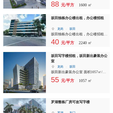
————————————- 车公庙
88
元/平方
1600 ㎡
地铁口物业 面积：1600平整层，可
分租 租金： 88元/平 管理费：6元/平
看房：上班时间段，勿打扰到租客
坂田独栋办公楼出租，办公楼招租
龙岗
-
坂田
坂田独栋办公楼出租，办公楼招租
开发商直租，1-5层共2240平， 使用
40
元/平方
2240 ㎡
率85%单层面积：428平， 带精装
修，空调24小时独立电费， 独立电
梯，带天台！
坂田写字楼招租，坂田新出豪装办公
室
龙岗
-
坂田
坂田新出豪装办公室 面积1057㎡/格
局15+1/独立大堂/24h中央空调/独户
55
元/平方
1057 ㎡
电梯 坐北朝南#通风朝阳#户型方正
层高4m 园林网红休闲办公环境＋坂
田商业圈吃喝玩乐??＋配套人才公寓
＋双地铁??交通便利
罗湖整栋厂房可改写字楼
罗湖
-
东门