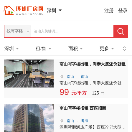
注册
登录
深圳
找写字楼
深圳
租/售
面积
更多
南山写字楼出租，闽泰大厦还价就租
南山
-
南山
南山写字楼出租，闽泰大厦还价就租
单位：14C-105 朝向:?南，5人间 价
99
元/平方
125 ㎡
格：5500元(包管理费） 单位：14C-
209A 朝向：南 ??价格：6500元（包
管理费） 单位：14C-203 朝向：正
南山写字楼招租 西座招商
南，6一8人间 价格：6500元（包管
理费） 单位：14C-207 面积：125平
南山
-
粤海
价格：99元/平 管理费，13元/平
深圳湾鹏润达广场】西座?? ??大型会