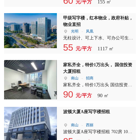
60
帮助您找到最合适的办公空间。办公
关于海翔广场的详细信息： 1. 面
元/平方
155 ㎡
时间都非常灵活，随时看房，随时入
租，我们提供3+1的灵活布局，满足
利。 2.距离沈海高速G15清湖入口
室出租，我们期待与您携手共创辉
积：210平方米 2. 报价：79元/平方米
驻，让您没有后顾之忧。 除了方大
不同企业的需求。无论是初创公司还
3km车程，福民入口3km；高速珠三
煌。 选择我们的写字楼招租，让您
3. 格局：4室1厅 【温馨提醒】 除了
城，我们还拥有大量的在租面积，包
是大型企业，都能在这里找到合适的
角环线G4华为入口2km；1.5km直入
甲级写字楼，红本物业，政府补贴，
的企业在这里焕发新的活力！办公室
海翔广场，我们还拥有100平方米至
括-3000平米及独栋写字楼，满足不
办公空间。 写字楼招租，我们承
梅观快速道。 3.周边配置完善，商业
物业直招
出租，我们用心服务，只为给您带来
2000平方米不等的不同户型写字楼出
同企业的需求。 作为专业的写字楼
诺，带全套办公家私，让您无需额外
配套齐全。与华为，天安云谷，佳兆
光明
-
凤凰
最佳的办公体验。
租、写字楼招租、办公室出租资源。
出租顾问，我拥有足够的专业能力，
投资，即可立即投入使用。从办公桌
业，富士康，宝能等知名企业构成
无柱设计、可上下水、可办公可生
点击我的头像，您可以浏览更多房
能够快速根据客户的要求，匹配出最
椅到文件柜，从电脑到打印机，一应
5km～10分钟经济圈，餐饮，住宿，
产、楼上工业最佳选择、可申请多项
55
源，找到最适合您的办公空间。 为
合适的房源。我们的服务团队专注于
元/平方
1117 ㎡
俱全。 办公室出租，我们的服务团
娱乐，休闲一应俱全。 4.红本物业，
政策补贴 房号：1605单元 三面采光
了更好地协助您完成后续事宜，我们
深圳互联网房产，专业代理南山科技
队将全程为您提供专业的咨询和指
可对公，可注册，可申请办理补贴。
面积：1117㎡ 价格：毛坯：55元/含
提供全程服务，包括备案、缴纳租赁
园大冲片区的写字楼出租业务。 我
导，确保您的办公环境舒适、高效。
5.办公空间全部精装修，家私空调齐
税/月 空调：24小时记电费 朝向：东
家私齐全，特价1万出头， 国信投资
税、搬家、装修、室内绿化、办公室
们提供全程陪同服务，从看房到签订
在这里，您将享受到一站式服务，让
全，隔间，会议室，茶水间，接待
南 备注：整栋室内无柱设计、消防
大厦招租
清洁等。为了避免您看房辛苦，节约
合同，都有专属顾问为您提供1对1的
您的企业运营更加顺畅。 选择我
区，休息区，前台服务，打印等应有
合格，可上下水排烟排污、红本可备
南山
-
招商
您宝贵时间，请您提前电话沟通，我
专业化服务。我们承诺不收取任何费
们，您将获得： 宽敞的办公空间，
尽有，直接拎包办公，省钱省力省
案、可协助申请多项补贴、可办公及
家私齐全，特价1万出头 国信投资大
们将及时匹配并预约适合您的房源。
用，欢迎您的监督。 在您签约后，
满足您的成长需求 东北向采光，提
心！ 6.项目清盘期间，价格美丽。65
生产 光明新区，制造业，智能科技
厦1307 面积:90㎡，70%使用率 格
90
祝您工作顺利，财源广进！期待与您
我们还将全程协助后续事项，包括备
升工作效率 全套办公家私，节省您
元/平方
90 ㎡
元/平米直租！！ 如华为为邻，天安
也汇聚地，区域内高薪科技行业，智
局:2+1，卡位6-8卡位
的合作，共同开启美好的办公新篇
案、缴纳租赁税、搬家、装修、室内
的投资成本 专业服务团队，全程贴
云谷，佳兆业为伴，祝您生意兴隆，
能业，制造业普遍汇聚如此，政府紧
章。
清洁绿化等，让您无后顾之忧，专注
心支持 写字楼出租、写字楼招租、
生活愉快！！
密关注和大力支持，潜力极大！ 光
波顿大厦A座写字楼招租
于企业的运营和发展。 选择我们，
办公室出租，我们致力于为每一位客
明新区，邻近高铁光明站，光明区高
就是选择专业、高效、贴心的服务。
户打造理想的办公环境。现在就联系
薪科技办公汇聚区，车位充足，花园
南山
-
西丽
无论是写字楼出租、写字楼招租还是
我们，以特价38888全包的价格，开
式办公环境，坐享光明科技，制造业
波顿大厦A座写字楼招租 702房 103
办公室出租，我们都将竭诚为您服
启您的事业新篇章。
资源。 招商局物业，物业管理成
平 1+1 朝北 703房 142平 2+1 北 705