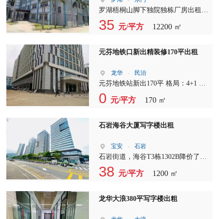
罗湖梧桐山脚下独院独栋厂房出租
12200平，可做会所、月子中心、幼
35
元/平方
12200 ㎡
儿园等，地面三层，一楼4.7米高，
中空部分8米，地下一层，10年合
同，有需要的Call我，欢迎合作带
元芬地铁口新出精装修170平出租
客。
龙华
-
民治
元芬地铁站新出170平 格局：4+1 单
价：43+5 使用率：6成 可定制装修 ?
0
元/平方
170 ㎡
免费停车
石岩海谷大厦写字楼出租
宝安
-
石岩
石岩街道，海谷T3栋1302B降价了，
现在报价36元+8.25管理费+3元空调
38
元/平方
1200 ㎡
费，含税，有客户多多关注
龙华大浪380平写字楼出粗