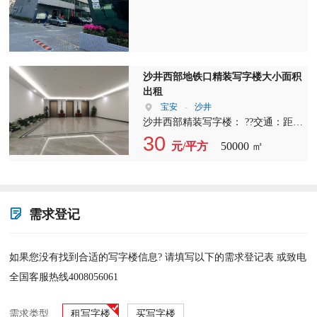
左右起租 ?使用率整层75% 2??厂房1-
15楼， ?单层建筑面积：3500平（可
分） 约1300平+2200平 ?4部客梯，4
部3吨货梯，8个卸货平台 ?使用率
85% ??地铁5号线兴东站
沙井西部地铁口精装写字楼大小面积
出租
宝安
-
沙井
沙井西部精装写字楼： ??交通：距离
地铁站:?写字楼紧邻地铁12号线蚝乡
30
元/平方
50000 ㎡
站，仅100米步行即可到达，外环高
速沙井北出口900米，离穗深城际高
铁沙井西站 ??停车位充足 ??租金：
30元/平方?起?? ??管理费：?5元?/平
方 ??在租面积： 2-4层：40～180～
需求登记
500~1500~2800平米 ??写字楼交付标
准：精装（毛坯）/空调/光纤入户 咨
询热线：李生13543261455
如果您没有找到合适的写字楼信息? 请填写以下的需求登记表 或致电
全国客服热线4008056061
需求类型
租写字楼
买写字楼