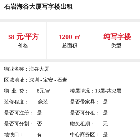
石岩海谷大厦写字楼出租
38 元/平方
1200 ㎡
纯写字楼
价格
总面积
类型
物业名称：
海谷大厦
区域地址：
深圳 - 宝安 - 石岩
物 业 费：
8元/㎡
楼层情况：
13层/共32层
装修程度：
豪装
是否带家具：
是
是否可注册：
是
是否可分租：
是
是否可分割：
否
赠免租期：
无
地铁口：
有
中心商务区：
是