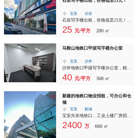
石岩写字楼出租，价格低至25元！
宝安
-
石岩
石岩写字楼出租，价格低至25元！
可定制装修！配办公家私！ 现有户
25
元/平方
200 ㎡
型:1+1，2+1，3+1，4+1！ 石岩岭南
创谷写字楼商铺招租！ 招租业态：
办公贸易，培训，棋牌，舞蹈瑜伽，
马鞍山地铁口甲级写字楼办公室
仓储物流，轻加工生产，餐饮，烧
烤，夜市，汽车展厅，劳务派遣，五
宝安
-
沙井
金交电，劳保用品，烟酒茶行，新能
沙井地铁口甲级写字楼办公室，精装
源等…… 写字楼面积30平米～63平
修带家私空调
40
元/平方
368 ㎡
米～80平米～130-平米～171平米-220
平米～400平米～600～980平米 商铺
面积113平米/292平米～302平米
新建的地铁口物业招租，可办公和仓
储
宝安
-
航城
宝安兴东地铁口，工业上楼厂房招租
可做办公和厂房 1??研发楼13-33楼
2400
万
660 ㎡
（??可做酒店） ?单层建筑面积1500
平，实际1100平左右 ?（可分）100平