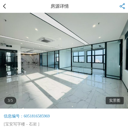
房源详情
3/5
实景图
信息编号：6051816585969
[
宝安写字楼
-
石岩
]