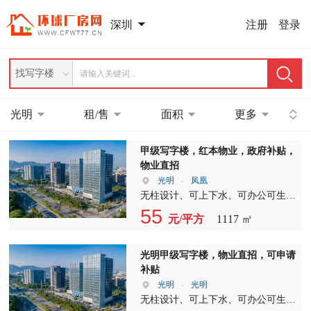
注册
登录
深圳
找写字楼
光明
租/售
面积
更多
甲级写字楼，红本物业，政府补贴，
物业直招
光明
-
凤凰
无柱设计、可上下水、可办公可生
产、楼上工业最佳选择、可申请多项
55
元/平方
1117 ㎡
政策补贴 房号：1605单元 三面采光
面积：1117㎡ 价格：毛坯：55元/含
税/月 空调：24小时记电费 朝向：东
光明甲级写字楼，物业直招，可申请
南 备注：整栋室内无柱设计、消防
补贴
合格，可上下水排烟排污、红本可备
光明
-
光明
案、可协助申请多项补贴、可办公及
无柱设计、可上下水、可办公可生