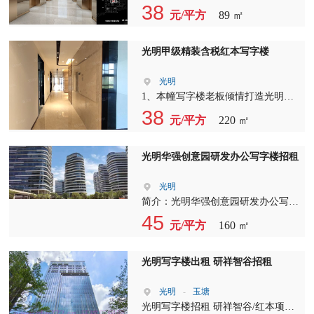
厅、茶楼、便利店、食堂、商务中
公级别高端，租金实惠，专为在光明
38
元/平方
89 ㎡
心、购物广场、超市百货、停车场等
地区创业的朋友提供便利。 2、全新
一应俱全。周 边写字楼林立办公氛
装修，带隔间，每一套办公室配全新
围围很是浓厚！！ 四、交通状况 附
立式空调，视野、采光观景均都非常
光明甲级精装含税红本写字楼
近公交线路非常丰富，门口不远处就
好，消防设施一应俱全 3,水，电不设
有公交站台本幢写字楼老板倾情打造
限 4,可注册公司， 三、配套设施 项
光明
光明办公级别高端，租金实惠，专为
目周边商业配套非常齐全银行、
1、本幢写字楼老板倾情打造光明办
在光明地区创业的朋友提供便利。
ATM、餐饮、咖啡厅、茶楼、便利
公级别高端，租金实惠，专为在光明
38
元/平方
220 ㎡
店、食堂、商务中心、购物广场、超
地区创业的朋友提供便利。 2、全新
市百货、停车场等一应俱全。周 边
装修，带隔间，每一套办公室配全新
写字楼林立办公氛围围很是浓厚！！
立式空调，视野、采光观景均都非常
光明华强创意园研发办公写字楼招租
四、交通状况 附近公交线路非常丰
好，消防设施一应俱全 3,水，电不设
富，门口不远处就有公交站台本幢写
限 4,可注册公司， 三、配套设施 项
光明
字楼老板倾情打造光明办公级别高
目周边商业配套非常齐全银行、
简介：光明华强创意园研发办公写字
端，租金实惠，专为在光明地区创业
ATM、餐饮、咖啡厅、茶楼、便利
楼招租，业主直租，全新甲级写字
45
元/平方
160 ㎡
的朋友提供便利。
店、食堂、商务中心、购物广场、超
楼，光明城高铁站旁研发办公的最佳
市百货、停车场等一应俱全。周 边
选择 ，独立红本，研发办公，轻加
写字楼林立办公氛围围很是浓厚！！
工等 面积：110-289-450-1450平米，
光明写字楼出租 研祥智谷招租
四、交通状况 附近公交线路非常丰
使用率75%，租金40元/平起。 欢迎
富，门口不远处就有公交站台本幢写
来电咨询、预约实地看房，竭诚为您
光明
-
玉塘
字楼老板倾情打造光明办公级别高
服务。顺祝商祺。 交通状况 光明中
光明写字楼招租 研祥智谷/红本项目