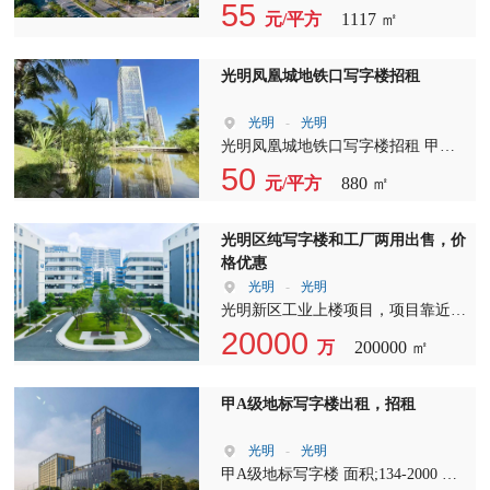
生产 光明新区，制造业，智能科技
产、楼上工业最佳选择、可申请多项
55
元/平方
1117 ㎡
也汇聚地，区域内高薪科技行业，智
政策补贴 房号：1605单元 三面采光
能业，制造业普遍汇聚如此，政府紧
面积：1117㎡ 价格：毛坯：55元/含
密关注和大力支持，潜力极大！ 光
税/月 空调：24小时记电费 朝向：东
光明凤凰城地铁口写字楼招租
明新区，邻近高铁光明站，光明区高
南 备注：整栋室内无柱设计、消防
薪科技办公汇聚区，车位充足，花园
合格，可上下水排烟排污、红本可备
光明
-
光明
式办公环境，坐享光明科技，制造业
案、可协助申请多项补贴、可办公及
光明凤凰城地铁口写字楼招租 甲级
资源。 招商局物业，物业管理成
生产 光明新区，制造业，智能科技
写字楼，精装418平 5+1格局 电梯口
50
元/平方
880 ㎡
熟，无缝连接高端制造，智能科技行
也汇聚地，区域内高薪科技行业，智
单位，双面采光，随时看房！
业，又优享政府资源和支持，让您和
能业，制造业普遍汇聚如此，政府紧
您的企业快速发展和腾飞！！
密关注和大力支持，潜力极大！ 光
光明区纯写字楼和工厂两用出售，价
明新区，邻近高铁光明站，光明区高
格优惠
薪科技办公汇聚区，车位充足，花园
光明
-
光明
式办公环境，坐享光明科技，制造业
光明新区工业上楼项目，项目靠近地
资源。 招商局物业，物业管理成
铁6号线边上，全新幕墙玻璃，现代
20000
万
200000 ㎡
熟，无缝连接高端制造，智能科技行
工艺厂房和写字楼两用，价格优惠：
业，又优享政府资源和支持，让您和
2000万起，按揭可以做3成
您的企业快速发展和腾飞！！
甲A级地标写字楼出租，招租
光明
-
光明
甲A级地标写字楼 面积;134-2000 精