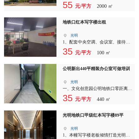
装修:租金价格实惠 大业主直租，含
55
元/平方
2000 ㎡
税价 （一手物业使用率72%） 【园
区配套】公寓、宿舍、公交站台、餐
厅、健身房、游泳池、豪华KTV、大
地铁口红本写字楼出租
剧院、景观休闲广场、篮球场、足球
场 地址：深圳市光明区高新路11号
光明
（龙大高速光明出口、地铁6号线
1、配套中央空调、会议室、接待
旁）
室、洽谈室、休息厅、展厅、篮球
35
元/平方
100 ㎡
场、喷泉、食堂、酒店。 2、工作休
闲两不误，所有办公室落地窗，户型
方正，采光非常好，入住可由1人到
公明新出440平精装办公室可做培训
300人的团队及公司。 3、公交、地
铁等设施全面覆盖，交通便捷。 4、
光明
地下停车场车位充裕，不用再为抢车
一、文化创意园公明地铁口零距离一
位而烦恼。
楼440平精装修培训中心，9个隔间，
35
元/平方
440 ㎡
可随时看房 二、全新装修，带隔
间，每一套办公室配全新立式空调，
视野、采光观景均都非常好，消防设
光明地铁口甲级红本写字楼89平
施一应俱全 水，电不设限 可注册公
司， 三、配套设施 项目周边商业配
光明
套非常齐全银行、ATM、餐饮、咖啡
1、本幢写字楼老板倾情打造光明办