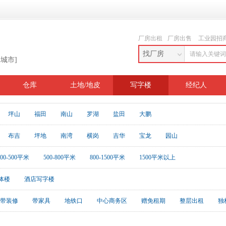
厂房出租
厂房出售
工业园招
找厂房
换城市]
仓库
土地/地皮
写字楼
经纪人
坪山
福田
南山
罗湖
盐田
大鹏
布吉
坪地
南湾
横岗
吉华
宝龙
园山
200-500平米
500-800平米
800-1500平米
1500平米以上
体楼
酒店写字楼
带装修
带家具
地铁口
中心商务区
赠免租期
整层出租
独