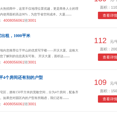
面积：110
火热招商中，这里不仅地理位置优越，更是商务人士的理
内使用面积高达90%，为您节省空间成本。大厦
……
查看详
：
4008056061
转
3001
出租，1000平米
112
元/
面积：200
地向您推荐位于坪山的优质写字楼——开沃大厦。这栋大
您了解到的信息真实可靠。 开沃大厦，面积达
……
查看详
：
4008056061
转
3001
0平4个房间还有别的户型
109
元/
面积：150
宅区，拥有150平方米的宽敞空间，分为4个房间，配备齐
。如果您对园区内的户型有所顾虑，我们还有
……
查看详
：
4008056061
转
3001