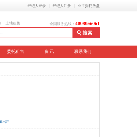
经纪人登录
|
经纪人注册
|
业主委托放盘
4008056061
商
土地租售
全国服务热线：
委托租售
资 讯
联系我们
栋出租