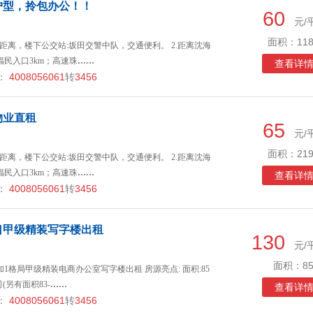
户型，拎包办公！！
60
元/
面积：118
口零距离，楼下公交站:坂田交警中队，交通便利。 2.距离沈海
福民入口3km；高速珠
……
查看详
：
4008056061
转
3456
物业直租
65
元/
面积：219
口零距离，楼下公交站:坂田交警中队，交通便利。 2.距离沈海
福民入口3km；高速珠
……
查看详
：
4008056061
转
3456
口甲级精装写字楼出租
130
元/
面积：85
1格局甲级精装电商办公室写字楼出租 房源亮点: 面积:85
(另有面积83-
……
查看详
：
4008056061
转
3456