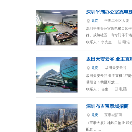
深圳平湖办公室靠电梯
龙岗
平湖工业区大厦
深圳平湖办公室靠电梯口60
好。成熟社区，有专门停车场
电话
联系人：
李先生
坂田天安云谷 业主直
龙岗
坂田天安云谷
坂田天安云谷 业主直租 1??房号3D
带阳台 ??共区可放
……
电话：
联系人：
任生
深圳布吉宝泰城招商
龙岗
宝泰城招商
《宝泰大厦》地铁口物业 炽热
配套
……