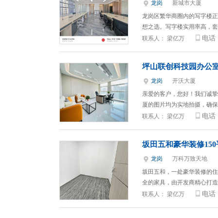
龙岗
新城市大厦
龙岗区繁华商圈内的写字楼正
想之选。写字楼实用率高，套
电话
联系人：
梁亿万
坪山联创科技园办公室
龙岗
开沃大厦
亲爱的客户，您好！我们诚挚
厦的图片均为实地拍摄，确保
电话
联系人：
梁亿万
坂田五和豪华装修15
龙岗
万科万致天地
坂田五和，一处豪华装修的住
全的家具，由开发商精心打造
电话
联系人：
梁亿万