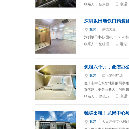
电话
联系人：
杨康位
深圳坂田地铁口精装修
龙岗
深德大厦
深圳坂田中心 面积：168㎡ 特
电话
联系人：
杨经理
免租六个月，豪装办
龙岗
仁恒梦创广场
位于市中心繁华地带的写字楼
置优越，更是商务人士的理想
电话
联系人：
梁亿万
独栋出租！龙岗中心
龙岗
大田匠作文化村(