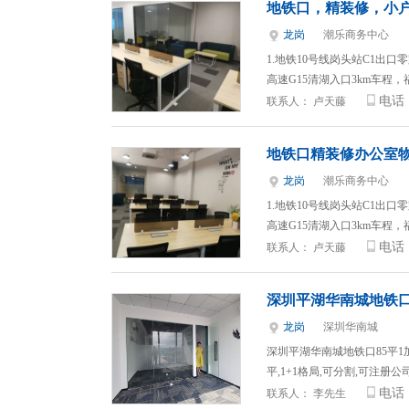
地铁口，精装修，小
龙岗
潮乐商务中心
1.地铁10号线岗头站C1出
高速G15清湖入口3km车程，
电话
联系人：
卢天藤
地铁口精装修办公室
龙岗
潮乐商务中心
1.地铁10号线岗头站C1出
高速G15清湖入口3km车程，
电话
联系人：
卢天藤
深圳平湖华南城地铁
龙岗
深圳华南城
深圳平湖华南城地铁口85平1加
平,1+1格局,可分割,可注册公司
电话
联系人：
李先生