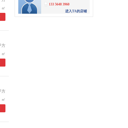
133 5648 3960
 ㎡
进入TA的店铺
情
单凤林
深圳市华盈地产业服务有
限公司
153 6151 1981
进入TA的店铺
平方
江先生
 ㎡
深圳商办网络科技有限公
情
司
186 0276 1576
进入TA的店铺
文齐明
富耀工业地产
平方
4008056061
转
3001
 ㎡
进入TA的店铺
情
陶大军
富耀工业地产
4008056061
转
3336