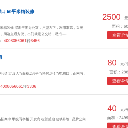
口 60平米精装修
2500
元
面积：60
平米精装修 深圳平湖办公室，户型方正，利用率高，采光
，周边交通方便，出门就是公交站，易招
……
查看详
：
4008056061
转
3456
租
80
元/
面积：288
-1702-A ??面积:288平 ??格局:3+1 ??电梯口，正南向，
查看详
4008056061
转
3336
40
元/
面积：2499
招商中 甲级写字楼 开发商 租赁盛启 玻璃幕墙 品牌公寓
查看详