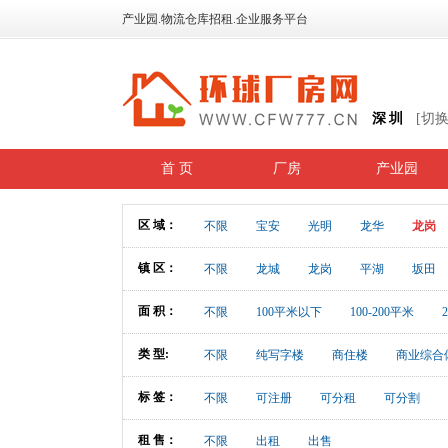
产业园.物流仓库招租.企业服务平台
深圳
[切
首 页
厂房
产业园
区 域：
不限
宝安
光明
龙华
龙岗
镇 区：
不限
龙城
龙岗
平湖
坂田
面 积：
不限
100平米以下
100-200平米
类 型:
不限
纯写字楼
商住楼
商业综合
标 签：
不限
可注册
可分租
可分割
租 售：
不限
出租
出售