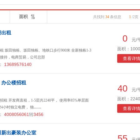
面积
共找到
34
条信息
1
/2页
楼出租
0
元/
面积：1000
 坂田独栋、坂田独栋、地铁口步行900米 全新独栋1-3
公接待，电商贸易，公司总部
查看详
：
13689576140
，办公楼招租
40
元/
面积：2240
 开发商直租，1-5层共2240平， 使用率85%单层面
24小时独立电费， 独
……
查看详
：
4008056061
转
3456
田新出豪装办公室
55
元/