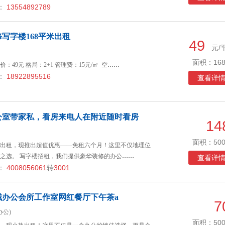
：
13554892789
写字楼168平米出租
49
元/
面积：168
价：49元 格局：2+1 管理费：15元/㎡ 空
……
：
18922895516
查看详
公室带家私，看房来电人在附近随时看房
14
面积：500
出租，现推出超值优惠——免租六个月！这里不仅地理位
之选。 写字楼招租，我们提供豪华装修的办公
……
查看详
：
4008056061
转
3001
城办公会所工作室网红餐厅下午茶a
7
办公)
面积：500