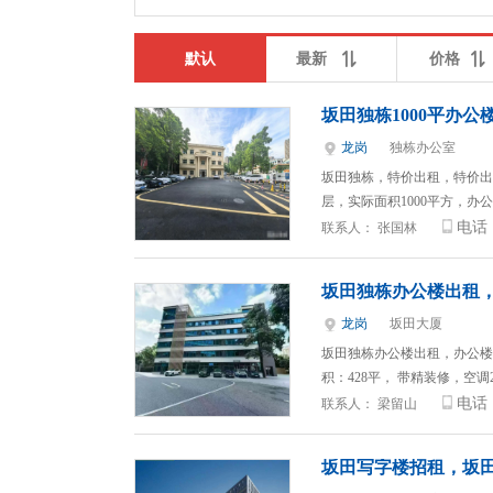
默认
最新
价格
坂田独栋1000平办公
龙岗
独栋办公室
坂田独栋，特价出租，特价出租
层，实际面积1000平方，办
电话
联系人：
张国林
坂田独栋办公楼出租
龙岗
坂田大厦
坂田独栋办公楼出租，办公楼招租
积：428平， 带精装修，空调
电话
联系人：
梁留山
坂田写字楼招租，坂