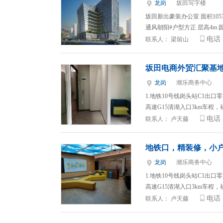
龙岗
坂田写字楼
坂田新出豪装办公室 面积1057
通风朝阳#户型方正 层高4m
电话
联系人：
梁留山
坂田电商外贸汇聚基
龙岗
潮乐商务中心
1.地铁10号线岗头站C1出
高速G15清湖入口3km车程，
电话
联系人：
卢天藤
地铁口，精装修，小
龙岗
潮乐商务中心
1.地铁10号线岗头站C1出
高速G15清湖入口3km车程，
电话
联系人：
卢天藤