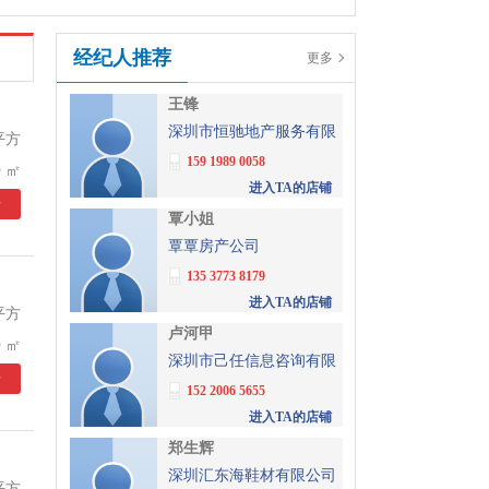
经纪人推荐
更多
王锋
深圳市恒驰地产服务有限
平方
公司
159 1989 0058
 ㎡
进入TA的店铺
情
覃小姐
覃覃房产公司
135 3773 8179
进入TA的店铺
平方
卢河甲
 ㎡
深圳市己任信息咨询有限
情
公司
152 2006 5655
进入TA的店铺
郑生辉
深圳汇东海鞋材有限公司
平方