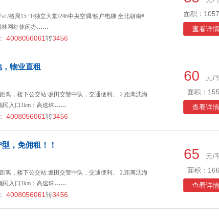
面积：1057
㎡/格局15+1/独立大堂/24h中央空调/独户电梯 坐北朝南#
 园林网红休闲办
……
查看详
：
4008056061
转
3456
地，物业直租
60
元/
面积：155
口零距离，楼下公交站:坂田交警中队，交通便利。 2.距离沈海
福民入口3km；高速珠
……
查看详
：
4008056061
转
3456
户型，免佣租！！
65
元/
面积：166
口零距离，楼下公交站:坂田交警中队，交通便利。 2.距离沈海
福民入口3km；高速珠
……
查看详
：
4008056061
转
3456