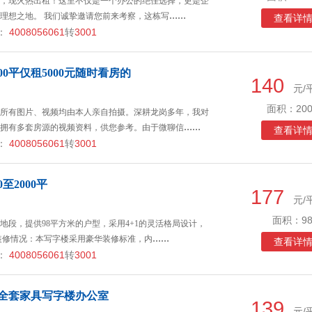
，现火热出租！这里不仅是一个办公的绝佳选择，更是企
理想之地。 我们诚挚邀请您前来考察，这栋写
……
查看详
：
4008056061
转
3001
0平仅租5000元随时看房的
140
元/
面积：200
所有图片、视频均由本人亲自拍摄。深耕龙岗多年，我对
拥有多套房源的视频资料，供您参考。由于微聊信
……
查看详
：
4008056061
转
3001
至2000平
177
元/
面积：98
地段，提供98平方米的户型，采用4+1的灵活格局设计，
装修情况：本写字楼采用豪华装修标准，内
……
查看详
：
4008056061
转
3001
带全套家具写字楼办公室
139
元/