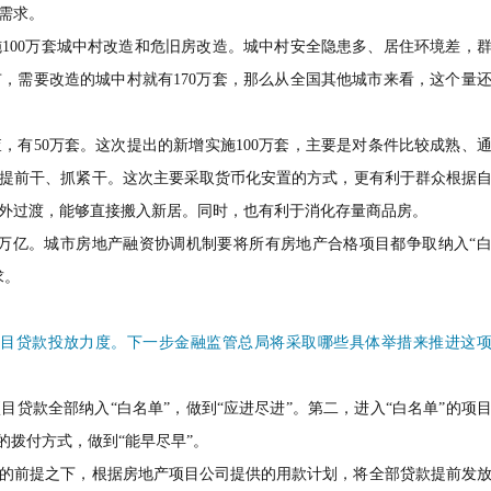
需求。
100万套城中村改造和危旧房改造。城中村安全隐患多、居住环境差，
市，需要改造的城中村就有170万套，那么从全国其他城市来看，这个量
，有50万套。
这次提出的新增实施100万套，主要是对条件比较成熟、
提前干、抓紧干。
这次主要采取货币化安置的方式，更有利于群众根据
外过渡，能够直接搬入新居。
同时，也有利于消化存量商品房。
4万亿。
城市房地产融资协调机制要将所有房地产合格项目都争取纳入“
求。
项目贷款投放力度。下一步金融监管总局将采取哪些具体举措来推进这
目贷款全部纳入“白名单”，做到“应进尽进”。第二，进入“白名单”的项
的拨付方式，做到“能早尽早”。
的前提之下，根据房地产项目公司提供的用款计划，将全部贷款提前发