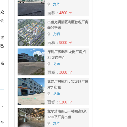
龙华
群众
面积：
4800 ㎡
还会
出租光明新区湾区智谷厂房
9000平米
光明
通过
面积：
9000 ㎡
自己
深圳厂房出租 龙岗厂房招
租 龙岗中介
白名
龙岗
面积：
3000 ㎡
龙岗厂房招租，宝龙路厂房
对外出租
项工
龙岗
面积：
5200 ㎡
目，
龙华清湖新出一楼层高9米
1200平厂房出租
放至
龙华