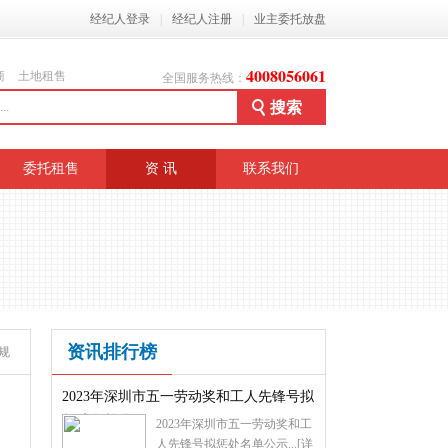
经纪人登录
|
经纪人注册
|
业主委托放盘
4008056061
商
土地租售
全国服务热线：
委托租售
资 讯
联系我们
资讯排行榜
规
2023年深圳市五一劳动奖和工人先锋号拟
惩处名单公示
2023年深圳市五一劳动奖和工
人先锋号拟惩处名单公示...
[详