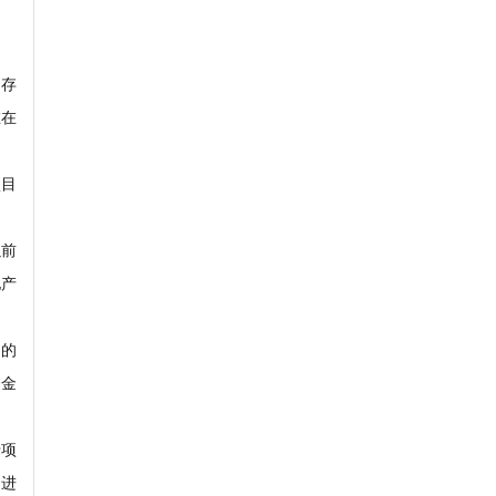
是存
在在
项目
以前
地产
目的
资金
专项
，进