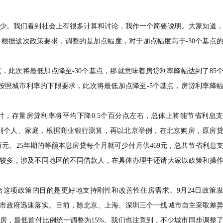
少。我们看到社会上有很多计算和讨论，我作一个简要说明。大家知道
根据这次政策要求，调整的是加点幅度，对于加点幅度高于-30个基点
，此次将最低加点降至-30个基点，那就意味着房贷利率降幅达到了85
，按照城市利率的下限要求，此次将最低加点降至-5个基点，房贷利率降
，存量房贷利率将平均下降0.5个百分点左右，总体上将能节省利息
。具体到个人、家庭，根据商业银行测算，再以北京举例，在北京购房，原房
00万元、25年期的等额本息房贷每个月就可少付月供469元，总共节省利息
比较多，涉及不同地区的不同借款人，在具体办理中还请大家以政策和操
台这项政策的目的是更好地支持刚性和改善性住房需求。9月24日政策
市政府迅速落实。目前，除北京、上海、深圳三个一线城市自主采取差
房，最低首付比例统一调整为15%。我们也注意到，不少城市同步调整