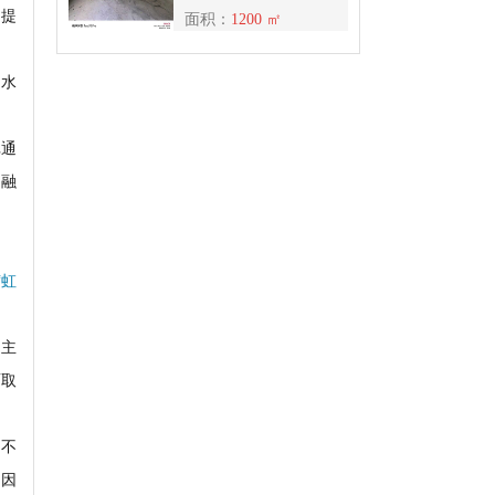
间提
面积：
1200 ㎡
如水
批通
目融
“虹
自主
面取
的不
场因