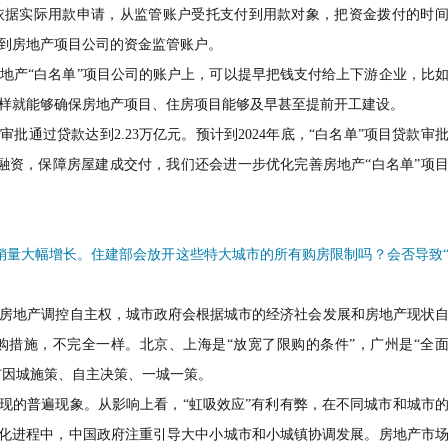
依据实际用款申请，从监管账户受托支付到用款对象，把资金拨付的时
到房地产项目公司的资金监管账户。
地产“白名单”项目公司的账户上，可以提早把钱支付给上下游企业，比
样就能够确保房地产项目、住房项目能够及早甚至提前开工建设。
审批通过贷款达到2.23万亿元。预计到2024年底，“白名单”项目贷款审
融资，保障房屋建成交付，我们还会进一步优化完善房地产“白名单”项
销量大幅增长。住建部会放开这些特大城市的所有购房限制吗？会否导致
房地产调控自主权，城市政府会根据城市的经济社会发展和房地产现状
购措施，不完全一样。北京、上海是“放宽了限购的条件”，广州是“全
市因城施策、自主决策、一城一策。
出现的普遍现象。从影响上看，“虹吸效应”有利有弊，在不同城市和城市
镇化进程中，中国政府注重引导大中小城市和小城镇协调发展。房地产市