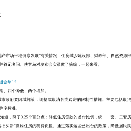
大
地产市场平稳健康发展”有关情况，住房城乡建设部、财政部、自然资源
并答记者问。侠客岛对发布会实录做了摘编，一起来看。
组合拳”？
消、四个降低、两个增加。
城市政府要因城施策，调整或取消各类购房的限制性措施。主要包括取
住宅标准。
知道，降了0.25个百分点；降低住房贷款的首付比例，统一一套、二套
“卖旧买新”换购住房的税费负担。通过落实这些已出台的政策，降低居民