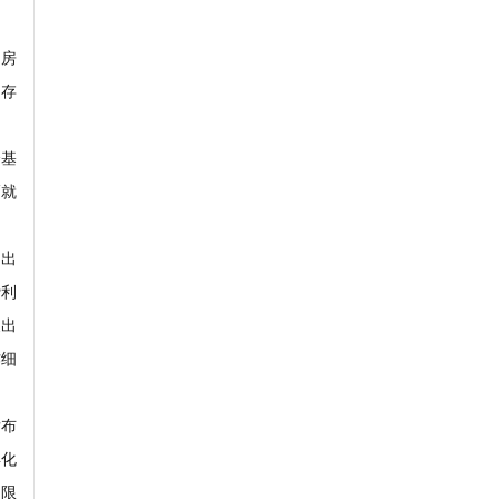
，房
的存
个基
幅就
支出
贷利
支出
作细
发布
异化
了限