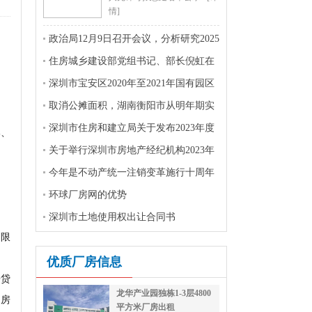
情]
政治局12月9日召开会议，分析研究2025
年经济工作
住房城乡建设部党组书记、部长倪虹在
宁夏回族自治区调研住房城乡建设工作并
深圳市宝安区2020年至2021年国有园区
召开座谈会。
提质增效绩效审计整改状况的报告
取消公摊面积，湖南衡阳市从明年期实
施，您支持吗？
深圳市住房和建立局关于发布2023年度
部、
招标招标范畴“双随机、一公开”抽查工作
关于举行深圳市房地产经纪机构2023年
方案的通知
（2022年度）年报申报辅导班的通知
今年是不动产统一注销变革施行十周年
环球厂房网的优势
深圳市土地使用权出让合同书
消限
优质厂房信息
房贷
龙华产业园独栋1-3层4800
购房
平方米厂房出租