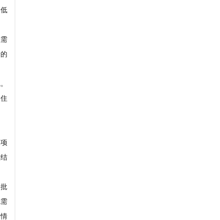
，低
以需
新的
线。
人住
各项
整结
一批
无需
体情