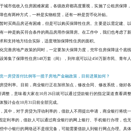
于城市低收入住房困难家庭，各级政府都高度重视，实施了公租房保障
障也有两种方式，一种是实物租赁，还有一种是货币化补贴。
暂时买商品房还有困难，但是可以购买保障性住房。主要是以需定建、
有一种是购买符合条件的商品房用作保障房。在工作中，我们也考虑了
求和支持地方结合实际，适度增加保障性住房的面积。
化完善房地产政策的同时，一定要加大保障力度，兜牢住房保障这个底
设筹集了保障性住房148万套（间），到年底可以让450万新市民、青年
，统一房贷首付比例等一揽子房地产金融政策，目前进展如何？
房贷利率。目前，商业银行正在加班加点，修改合同、修改系统，做好
量调整，意味着大家在10月26日就可以通过贷款银行的指定渠道查看调
预计会在10月31日前全部完成。
，其中，对于房贷为浮动利率的，借款人不用提出申请，商业银行将统
固定利率的，借款人可以通过商业银行的网上银行、手机银行办理，也
些中小银行的网络还不是很完备，可能需要借款人到银行网点办理。具