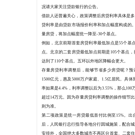
况请大家关注贷款银行的公告。
借款人还普遍关心，政策调整后房贷利率具体是多
贷利率是由贷款市场报价利率和加点幅度构成的。
量房贷，将加点幅度统一降至-30个基点。
例如，北京前期首套房贷利率最低加点是55个基点
点。北京的二套房贷最低加点前期是105个基点
达到了110个基点。五环以外地区降幅会更大。
存量房贷利率调整后，能够节省多少房贷呢？预计
1500亿元，惠及5000万户家庭、1.5亿居民
率如果是4.4%，利率调整以后为3.55%，那么1
超过14万元。因为存量房贷利率调整的操作细节
则为准。
第二项政策是统一房贷最低首付比例至15%。出
后，人民银行总行指导各地分行因城施策，配合城
安排外，全国绝大多数城市不再区分首套、二套住