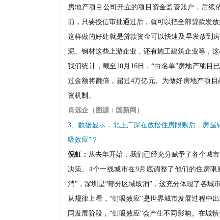
房地产项目公司开立的项目资金监管账户，后续
前，只要授信审批通过后，就可以把全部贷款发放
这样做的好处就是贷款资金可以快速及早发放到房
泥、钢材这些上游企业，还有施工建筑企业等，这
我们统计，截至10月16日，“白名单”房地产项目已
过金额将翻倍，超过4万亿元。为做好房地产项目
资机制。
肖远企（图源：国新
网）
3、数据显示，北上广深在放松住房限购后，房屋
吸效应”？
倪虹：
从去年开始，我们已经充分赋予了各个城市
决策。4个一线城市在9月底调整了他们的住房限
消”，深圳是“部分区域取消”，这充分体现了各城
从规律上看，“虹吸效应”是世界城市发展过程中
同发展阶段，“虹吸效应”会产生不同影响。在城