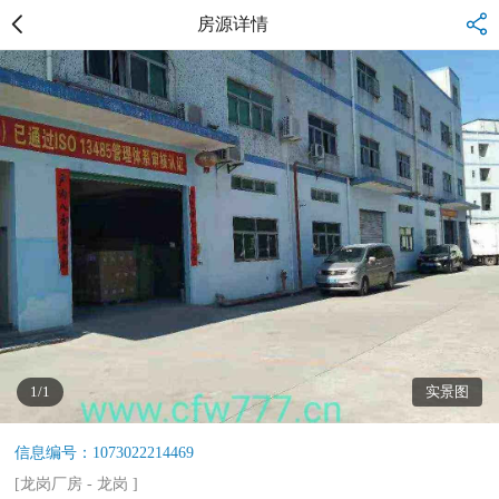
房源详情
1/1
实景图
信息编号：1073022214469
[
龙岗厂房
-
龙岗
]