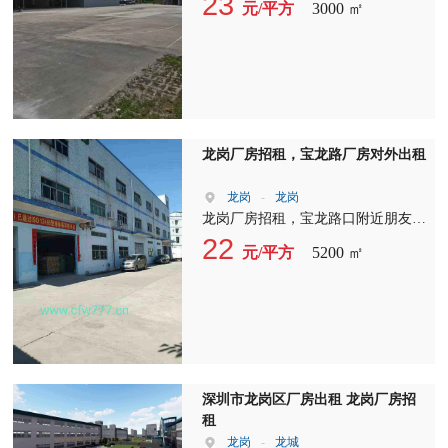
23
元/平方
3000 ㎡
方，宿舍900平，2吨电梯，交通方
便，人气旺，电量按需。
龙岗厂房招租，宝龙路厂房对外出租
龙岗
-
龙岗
龙岗厂房招租，宝龙路口附近朋友新
装修厂房对外出租，无转让费，厂房
22
元/平方
5200 ㎡
1-3层3700平米，宿舍1500平米，有2
吨货梯，精装修，现成水电，地坪
漆，电按需，适合做电商，电子，五
金，朔胶，办公，贸易，等。
深圳市龙岗区厂房出租 龙岗厂房招
租
龙岗
-
龙城