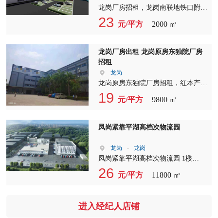
龙岗厂房招租，龙岗南联地铁口附近
工业区新出标准厂房1-2楼每层1230
23
元/平方
2000 ㎡
平米，可以分租、标准电梯2吨，适
合各种行业
龙岗厂房出租 龙岗原房东独院厂房
招租
龙岗
龙岗原房东独院厂房招租，红本产权
今天新出原房东独院厂房招租，红本
19
元/平方
9800 ㎡
产权 地址:龙岗社区高速路口附近 厂
房:两栋三层 7000平 宿舍:一栋三层
2800平 园区空地大
凤岗紧靠平湖高档次物流园
龙岗
-
龙岗
凤岗紧靠平湖高档次物流园 1楼
11800平（7米高）双面库，楼上每层
26
元/平方
11800 ㎡
1700平/6000平方，大小好分租，5吨
超大货梯 ?????????
进入经纪人店铺