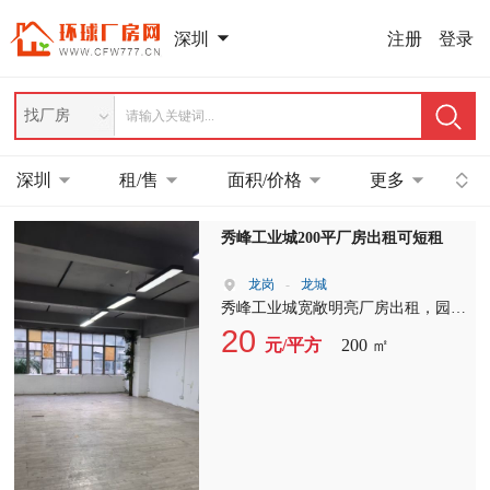
注册
登录
深圳
找厂房
深圳
租/售
面积/价格
更多
秀峰工业城200平厂房出租可短租
龙岗
-
龙城
秀峰工业城宽敞明亮厂房出租，园区
管理好，户型方正，通风良好，地铁
20
元/平方
200 ㎡
10号线甘坑地铁站，地铁口就在园区
内，出行非常方便，目前有两间，分
别是：150平和200平，20元一平，可
电商办公，仓库和做加工厂房，面
谈，可短租。联系人：洪生
13620938159 余生15001725889