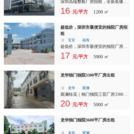
地10000平 停车位充足 位于坪山比亚
深圳高端整栋厂房招租，全新装修:
迪正对面 交通便利，离南坪快速出
每层豪华精装大堂，一部5吨货梯，
16
元/平方
1200 ㎡
口200米，坪山地铁口500米，周围配
一部豪华客梯。金刚砂地板，不是毛
套设施齐全，适合工业：电子、五
胚的那种。红本在手，随时可看可交
金、CNC、仓储、注塑、贸易办公科
付。 1楼1200平米报16元高8米，配
超低价，深圳市最便宜的独院厂房招
研等！
卸货平台 3至7楼每层1360平米报8元
租
高5米 8楼单层1360平米报7元高5米
宝安
-
福海
有光伏覆盖 宿舍按需共有16间 荷
超低价，深圳市最便宜的独院厂房招
载:1楼2吨、2楼1吨、3-8楼0.7吨，配
租 独门独院招租，可整租，可分层
17
元/平方
5900 ㎡
电:800KVA。
租。 三层半厂房5900平方， 宿舍
1500平方电可按需， 厂房三层半带
两吨新电梯 宿舍四至五楼两层24
龙华独门独院3300平厂房出租
间， 每间宿舍升级改， 造独立的充
电房洗手间， 厂房优势，配套完
龙华
-
观澜
善，主干道边上。
观澜桂花｜独门独院三层厂房3300㎡
出租 ?整栋1-3层独门独院，独立园区
20
元/平方
5000 ㎡
私密性高 ?厂房整体翻新，全新地坪
漆，进场即可生产 ?全新2吨标准货
梯，装卸货便捷省心 ?院内空地宽
龙华独门独院3600平厂房出租
敞，货车周转、停车方便 适合：电
商仓储、五金组装、包装加工、小型
龙华
-
观澜