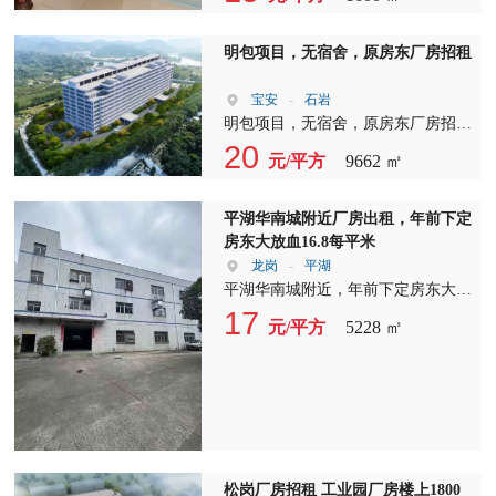
空地600平方 (精装修办公室） 2??4
号楼空出1楼270平方 3??宿舍一楼办
公室 700平方(前后空地） ??近进出
明包项目，无宿舍，原房东厂房招租
口加工区、主干道边、离高速200
米！适合快递、仓库、物流、汽车美
宝安
-
石岩
容、办公、展厅、无污染轻加工等。
明包项目，无宿舍，原房东厂房招租
价格好谈，一切配合成交 地址：深
厂房占地面积：9662.27㎡ 建筑面
20
元/平方
9662 ㎡
圳坪山大工业区绿荫北路14号 在深
积：106597.92㎡ 地下室面积：
圳坪山这样的工业核心区，能找到带
9470.65㎡ 容积率 ：3.887 土地证
600平院子的独院式厂房并不容易。
件：有国土证 施工手续：正常报建
平湖华南城附近厂房出租，年前下定
这片空地可以用来： 停放货车和员
合同年限：可签十五年 租金：报价
房东大放血16.8每平米
工车辆，解决停车难题 露天堆放货
15元可谈（不含税） 消防等级：丙
龙岗
-
平湖
物或材料周转 搭建临时雨棚拓展使
类 车位：空地可开飞机
平湖华南城附近，年前下定房东大放
用面积 汽车美容、洗车等需要户外
血16.8每平米，，免租2个月 独院厂
17
元/平方
5228 ㎡
作业空间的业态 厂房本身已配精装
房火热招租，厂房1~3层3428㎡，宿
修办公室，入驻即可使用，省去装修
舍2~6层1500㎡/共25间、一楼现成办
的时间和成本。 这样的房子，最适
公/仓库300㎡，独院合计5228㎡。
合谁？ 结合房源特点，以下六类客
户用起来最“对味”： 快递物流/货运
网点——一楼进出货方便，空地可停
货车、分拣包裹，紧邻主干道，上高
松岗厂房招租 工业园厂房楼上1800
速快 汽车美容/维修/洗车店——一楼