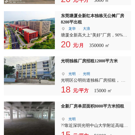
元/平方
3600 ㎡
角， B栋：单一层5750平，滴水13
米，带牛角 C栋：1-2层5800平，一
楼8米高，带牛角，两部三吨货梯，
东莞塘厦全新红本独栋无公摊厂房
周边没有居民，空地有1万平方左
8200平出租
右，特别适合用电大的客户以及有噪
龙华
-
大浪
音有气味行业 宿舍：1-3层1500平
塘厦全新高大上“美好”厂房，90%使
电：2000+KVA（可按需） ?
用率，花园式厂房，客货分流，人车
20
元/月
350000 ㎡
分流，地下停车。 总建筑面积约35
万㎡，总共18栋研发厂房，其中：10
栋独栋总部（5F）、6栋高层研发厂
光明独栋厂房招租12000平方米
房（11F）、1栋公寓、1栋服务中
心；10栋企业总部独栋（1栋、3栋、
光明
-
光明
4栋、7栋、10栋、11栋、13栋、14
光明区公明街道独栋厂房招租， 工
栋、16栋、17栋），5层低密空间，
业园厂房标准独栋，合同5年以上，
18
元/平方
15000 ㎡
建面约8200-10600㎡/栋（1栋19200
目前租赁企业正在搬迁。 位置处于
㎡/栋；3、4栋9500㎡/栋；7、11、
高速???公路附近，拖头22米任意进
13、14、16栋8200㎡/栋；10、17栋
出，园区空地3000平方米，唯一缺陷
全新厂房单层面积8000平方米招租
10600㎡/栋），专属办公大堂，客货
就是没有红本，但有村委手续。
分流，1台客梯，1台3T货梯，彰显行
光明
业领军气质，独角兽准上市企业首
??靠近深圳光明中山大学附近高端创
选。 3栋高层产研大厦（5栋、8栋、
新园火热招商： ??全新玻璃幕墙工业
15