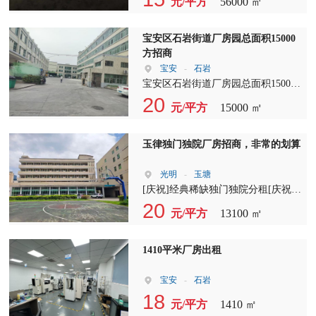
元/平方
56000 ㎡
15栋），11层高标准智造空间，建面
厂房，还剩四至十层，每层8600平方
约26000㎡/栋，单层建面约2450㎡，
米，15元起租，大小均可分租。楼上
独立办公大堂，客货分流，2台客
4.8米，配电2500KVA，承重750kg/平
宝安区石岩街道厂房园总面积15000
梯，4台货梯（2台3T，2台2T），彰
方米，5吨超大货梯，可做卸货平
方招商
显成长型企业气质，专精特新企业首
台，有消防喷淋，园区空地大，货柜
宝安
-
石岩
选。 3栋双拼高层产研大厦（2栋、
车好进出，非常适合电商、物流、仓
宝安区石岩街道厂房园总面积15000
12栋、18栋），11层高标准智造空
库的首选之地！
方招商 [發][發]厂房A栋 1-3层 8400
20
间，建面约44000㎡/栋，单层面积约
元/平方
15000 ㎡
方 1F 2800方 2F 2800方 3F 2800方
4300㎡/层，分割面积约1700-2600
[發][發]厂房B栋 1-5层 4250方 1F 730
㎡，独立办公大堂，客货分流，3台
方 2F 850方 3F 850方 4F 850方 5F
玉律独门独院厂房招商，非常的划算
客梯，5台货梯（2台3T，3台2T），
850方 [發][發]办公楼 1-3层 1200方
彰显创新型企业气质，高精尖企业首
[發][發]宿舍楼 1-5层 800方 [發][發]
光明
-
玉塘
选。 1楼层高6米，2楼以上层高4.5
电房、保安室及其他350方
[庆祝]经典稀缺独门独院分租[庆祝]
米，丙二类消防； 1楼承重1.5吨，2
[發][福]深圳市光明区玉律社区珍玉
20
至6楼0.75吨，7至11楼0.5吨； 金刚
元/平方
13100 ㎡
二路105号原骏生厂?[發][福] [福]厂
砂地面，墙面刮白，天面消防喷淋，
房面积13100m?（可分租）报价:20元
客梯厅、公共区域、卫生间精装交
[福]宿舍面积 [福]宿舍1F饭堂425m??
1410平米厂房出租
付。 配套：食堂、超市、高级公
钢构225m?（可分租） （可做仓库）
寓、图书馆、会议中心、特色餐饮、
[福]宿舍4F（共4间宿舍）280m? 自
宝安
-
石岩
企业家会所。服务：云硅谷产业服务
有使用空地1500平方 2部2吨电梯 配
18
平台，为企业提供政策、融资、法律
元/平方
1410 ㎡
电独立变压器160KVA（可增容） 位
等8大模块一站式服务。