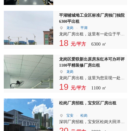
于高速出口3公里处，交通非常便
利。
平湖辅城坳工业区标准厂房独门独院
6300平出租
龙岗
-
平湖
龙岗厂房出租，这里有一处位于平湖
辅城坳的标准厂房，独门独院，占地
18
元/平方
6300 ㎡
面积达6300平方米，现正对外招租。
厂房内部设施齐全，1-3层配有宿舍
和保安室，满足企业员工住宿和安保
龙岗区爱联新出原房东红本可办环评
需求。该厂房可办理环评手续，并带
1100平精装修厂房出租
有装修完毕的办公室，极大地方便了
龙岗
企业的日常运营。 龙岗独院厂房出
龙岗厂房出租，这里为您呈现一处商
租，此厂房地理位置优越，交通便
业旺区内罕见的标准工业厂房。其户
19
元/平方
1100 ㎡
利。周边环境宁静，远离喧嚣，有利
型超方正，采光超通透，停车位充
于企业专心生产。厂房空地宽敞，便
足，周边配套设施齐全，交通便捷，
于货车进出，非常适合印刷包装、五
服务优质，性价比极高！ 龙岗厂房
松岗厂房招租，宝安区厂房出租
金模具加工等行业使用。厂房距离清
招租，此厂房位于成熟工业区，拥有
平高速出口仅一步之遥，便于货物快
专业保安队伍全天守护，确保您厂房
宝安
-
松岗
速运输。 龙岗厂房招租，我们提供
的安全。厂房靠近居民区，便于招
深圳厂房招租，宝安区松岗大田洋新
一站式服务，包括厂房租赁、装修、
工，周边设施齐全，包括商场、酒
出楼上950平 二个 三顿货梯 一个客
20