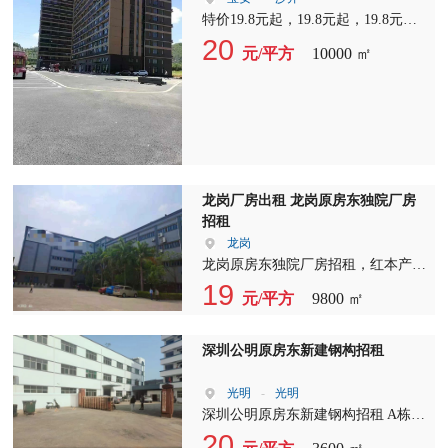
特价19.8元起，19.8元起，19.8元
起，沙井新桥原房东红本全新厂房出
20
元/平方
10000 ㎡
租，7万平方，118平～50000平大小
面积均可分租 ，带阁楼办公室厂房
采光好，空气清新，有客梯货梯！全
宝安最漂亮最便宜的厂房。
龙岗厂房出租 龙岗原房东独院厂房
招租
龙岗
龙岗原房东独院厂房招租，红本产权
今天新出原房东独院厂房招租，红本
19
元/平方
9800 ㎡
产权 地址:龙岗社区高速路口附近 厂
房:两栋三层 7000平 宿舍:一栋三层
2800平 园区空地大
深圳公明原房东新建钢构招租
光明
-
光明
深圳公明原房东新建钢构招租 A栋：
1-2层3600平，一楼六米高，带牛
20