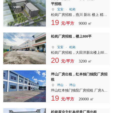
平招租
天然适合车辆进出，600平空地足够
宝安
-
松岗
多车同时作业 仓储/配送中心——760
松岗厂房招租，燕川 新出 楼上 精装
平仓储空间加空地周转，货物进出便
修 厂房 整层1800平方，租金26元，
19
捷，物流效率高 生产组装/无污染轻
元/平方
9000 ㎡
合同3-5年，配电按需，宿舍按需。
加工——层高够用，地面承重达标，
随时可看 可谈 可定，看房热线
电子配件组装、小五金加工等均可
展厅/展示中心——精装修办公室可
松岗厂房招租，楼上800平
直接做接待和展示区，空地可做样品
陈列 企业办公+小型仓储——300平
宝安
-
松岗
宿舍一楼办公室也可独立租用，办公
松岗厂房招租，大田洋新出楼上800
仓储一体，成本更优 地段与交通 物
平方！带豪华装修！合同3年！报价
20
元/平方
3200 ㎡
业位于深圳坪山大工业区绿荫北路14
35含税！3吨电货梯
号，区位优势明显： 近进出口加工
区——通关报关方便，有进出口业务
坪山厂房出租，红本独门独院厂房招
的企业尤其适合 主干道边——门前
租
就是主干道，大车进出通畅 离高速
坪山
-
坪山
仅200米——上高速即达，物流配送
坪山红本独门独院厂房招租 厂房A栋
效率翻倍 坪山大工业区是深圳市重
3层，5800m2 厂房B栋3层，5780平米
19
元/平方
20000 ㎡
点发展的产业集聚区，已形成“智能
厂房中间铁皮房1015m2 ?宿舍1栋4
车、创新药、中国芯”等战略性新兴
层，总2000m2 办公电商楼1-4
产业集群，产业氛围成熟，上下游配
层:2000m2， 空地2000平，合同
松岗原业主红本优质厂房出租