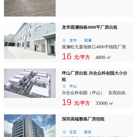
龙华观澜独栋4800平厂房出租
龙华
-
观澜
观澜松元厦地铁口4800平独院厂房！
整租均价19元，也能分层租！ 一楼
16
元/平方
4800 ㎡
1200平25元，二三四楼低至15.8！ 近
地铁好招工，加工仓储电商通用，
坪山厂房出租 兴合众科创园大小分
租
坪山
兴合众科创园（坪山） 实现自由分
租啦 A栋厂房5层：8500平方 1F -5F
19
元/平方
35000 ㎡
1700㎡/层 B栋厂房5层：12500平方
1F -5F 2500㎡ /层 豪装写字楼：4500
平方 公寓式宿舍楼：6400平方 C栋
深圳高端整栋厂房招租
整栋适合做整租公寓 变压器：
630KVA 园区总面积32000多平方 空
宝安
-
新安