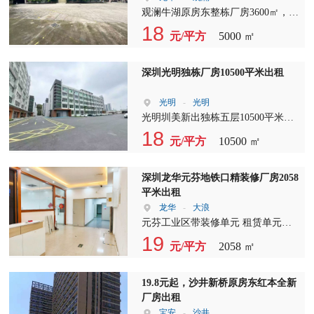
生产加工厂，租期灵活，随时可看
观澜牛湖原房东整栋厂房3600㎡，租
金18元超实惠 ?楼栋：1-3层整栋，分
18
元/平方
5000 ㎡
层使用，灵活规划 ?亮点：园区超大
空地，海量停车位，自带载货电梯 ?
优势：原房东直租，无中介溢价，租
深圳光明独栋厂房10500平米出租
金低价，性价比高 ?适配：电商仓
储、组装加工、包装厂、五金小件、
光明
-
光明
物料存放、轻型生产 道路通畅，货
光明圳美新出独栋五层10500平米，
车进出便捷，随时空出可入驻，价格
单层面积2100平米。价格含税，合同
18
元/平方
10500 ㎡
好谈
5年以上，实际面积出租，厂房形象
好
深圳龙华元芬地铁口精装修厂房2058
平米出租
龙华
-
大浪
元芬工业区带装修单元 租赁单元：F
栋2A 面积：2058㎡ 租金：26元/㎡
19
元/平方
2058 ㎡
19.8元起，沙井新桥原房东红本全新
厂房出租
宝安
-
沙井