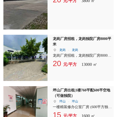
元/平方
3800 ㎡
物业管理等。无论您是初创企业还是
店、市场、幼儿园和学校。 龙岗独
梯 现成办公室 前台 可看可定 形象好
成熟企业，我们都能为您提供满意的
院厂房出租，此厂房适合多种行业，
停车方便
服务。选择我们，您将享受到宽敞的
如电商、办公、外贸、摄影、展厅、
办公空间、舒适的住宿环境以及便捷
研发、培训、设计、科技、仓储、物
的交通条件。赶快联系我们，把握这
流配送、五金电子加工等。4S汽车品
个难得的商机，让您的企业在这里蓬
牌、企业办公、商铺、电子商务、共
勃发展！
享办公、家俬展厅、产品研发、轻型
龙岗厂房招租，龙岗独院厂房8000平
仓储、智能制造、互联网、物联网、
米
高新技术产业，食品配送、蔬菜配
龙岗
-
龙岗
送、生鲜配送、电商从业者、微商从
龙岗厂房招租，龙岗独院厂房8000平
业者、小中大型电商办公、贸易、研
米，滴水九米高，电按需，租金20
20
发、展厅、瑜伽、跆拳道、汽车美
元/平方
13000 ㎡
元，欢迎来电
容、网红基地、教育培训、科技网络
公司、传媒、设计、摄影、珠宝等众
多行业均可在此找到理想的办公场
所。 龙岗厂房出租，龙岗厂房招
租，龙岗独院厂房出租，这里为您提
坪山厂房出租|1楼760平配600平空地
供一站式服务，让您轻松入驻，开启
（可做独院）
事业新篇章！
坪山
-
坪山
一楼精装修办公室厂房 (600平方独立
空地） 1??3号栋一楼760平方，单独
15
元/平方
1600 ㎡