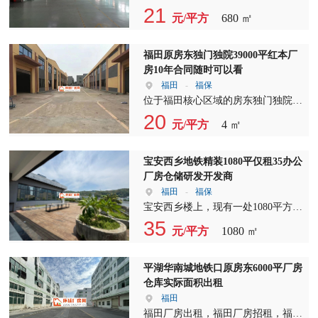
备智能制造、新能源新材料、电子电
全，让您投资无忧。 福田厂房出
里不仅地理位置优越，交通便利，还
美容服务，还能通过专业的医美教育
修厂房出租，地处繁华地段，交通便
21
器、汽车及零部件及三新经济为主，
租，福田厂房招租，福田独院厂房出
元/平方
680 ㎡
拥有完善的配套设施。无论是生产车
培训提升自己的专业技能。我们的
利。该厂房拥有红本产权，形象极
入园可享受企业一站式服务（装修免
租——地理位置优越，距离高速出口
间、仓储物流，还是办公区域，都能
SPA养生按摩中心提供全方位的身体
佳，可直接拎包入住，无需额外装
租期、办公装修、用工招聘、办公集
仅1.5公里，距离市场步行仅需200
在这里找到合适的空间。 厂房出
放松，瑜伽·塑形课程则能帮助您塑
修。 厂房位于3楼，内部装修风格现
福田原房东独门独院39000平红本厂
采、人才公寓、人才补贴、金融扶
米，距离公交车站仅100米，交通便
租，我们提供灵活的租赁方案，满足
造完美身材。特色厅吧为您提供了一
代，曾用于电子产品组装，设施齐
房10年合同随时可以看
持）。 [区位交通] 我们项目位于经
利，让您轻松出行。 选择福田厂房
不同企业的需求。独院厂房出租，更
个休闲放松的社交场所，而健身中心
全。办公室装修精美，设有前台，以
福田
-
福保
开区的工业核心区域城西港区，在城
出租，福田厂房招租，福田独院厂房
是为您提供了独立的空间，让您在创
则能满足您日常的运动需求。 我们
及3间独立办公室和一个宽敞的综合
位于福田核心区域的房东独门独院红
市主干道九瑞大道旁，项目可享受港
出租，就是选择成功！我们期待与您
业的道路上更加自由自在。 选择我
还提供美甲、护发植发等个性化服
办公室，满足不同工作需求。 车间
本厂房，占地面积约39000平方米，
20
区优越的交通。城西港区，由新加坡
的合作，共创美好未来！
们，您将享受到以下优势： 宽敞的
元/平方
4 ㎡
务，让您在这里享受到一站式的生活
为长方形设计，空间宽敞明亮，水电
是您企业发展的理想选择。其中，A
裕廊工业院担纲设计，规划51平方公
居住和工作空间 花园式环境，提升
体验。休闲·商务会所的设计独具匠
设施齐全，地面、墙面、窗户等均保
栋厂房面积达8800平方米，B栋厂房
里，沿江一类深水岸线15公里，是经
生活品质 完善的配套设施，满足各
心，无论是商务洽谈还是私人聚会，
持8成新，可直接投入使用。还设有
面积更是高达9800平方米，宽敞的空
宝安西乡地铁精装1080平仅租35办公
开区重要的沿江平台、国家一类口
类需求 灵活的租赁方案，满足不同
都能在这里找到理想的场所。而办公
独立的仓库和包装区，功能齐全，布
间可满足各类生产需求。 我们还拥
厂房仓储研发开发商
岸。全年可通航5000吨级船舶，货物
客户需求 厂房招租，独院厂房出
区域则配备了现代化的办公设施，为
局合理，为生产运营提供便利。 园
有一栋2600平方米的办公楼，为企业
福田
-
福保
出口可“启运退税”“一票到底”。每周
租，我们期待与您的合作，共同创造
您的创业之路提供坚实的支持。 看
区配套设施完善，生活设施齐全，周
提供舒适的办公环境。厂房与办公楼
宝安西乡楼上，现有一处1080平方的
约40余班次的货轮抵达上海港，并
美好的未来。赶快联系我们，开启您
房：我们随时欢迎您的到来，亲自体
边交通便利，便于招工。现诚意出
均可分租，满足不同企业的需求。
优质厂房出租，位于繁华地段，交通
35
开“直达快航”，航期不超过48小时。
的创业之旅吧！
验这里的舒适与便利。无论是工作还
元/平方
1080 ㎡
租，价格优惠，欢迎有意者咨询。随
我们诚挚邀请广大企业前来咨询，厂
便利。该厂房租金仅为35元每平方
九江海关、商检、口岸中心、第三方
是生活，这里都能满足您的各种需
时可以看房，无需预约。 厂房出
房出租、厂房招租、独院厂房出租，
米，性价比极高。现成培训场地，无
物流中心、铁路专用线以及上港集团
求。 租期：为了给您提供更稳定的
租，厂房招租，独院厂房出租，我们
我们期待与您携手共创美好未来。
需额外装修，可直接使用。 厂房内
平湖华南城地铁口原房东6000平厂房
国际集装箱码头和散杂件码头均设在
经营环境，我们提供三年起签的租
这里有您需要的优质厂房。欢迎来电
本厂房合同期限为10年起，让您在长
部设有11个隔间，布局合理，可根据
仓库实际面积出租
区内，长江公路二标福银高速、京九
期。在内容中，我们将多次交替出
咨询，我们将竭诚为您服务。 本厂
期租赁过程中享有稳定的生产环境。
您的需求进行灵活调整。厂房还附带
高铁均从港区穿过，项目位于经济开
福田
现“厂房出租”、“厂房招租”、“独院厂
房位于深圳市坪山区，地理位置优
在合同内容中，我们将多次强调厂房
一个宽敞的露台，让您在繁忙的工作
发区，2018年正式获批经济保税区一
福田厂房出租，福田厂房招租，福田