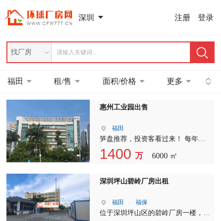
注册
登录
深圳
找厂房
福田
租/售
面积/价格
更多
惠州工业园出售
福田
笋盘推荐，投资客看过来！ 每年稳
定收益96万！12年回本，带9年现成
1400
万
6000 ㎡
租约！ 石湾工业园区，占地7000平
方，建筑6000平方，村委买地合同，
35年使用年限！包村委过户，仅售
深圳坪山碧岭厂房出租
1400万！
福田
-
福保
位于深圳坪山区的碧岭厂房一楼，现