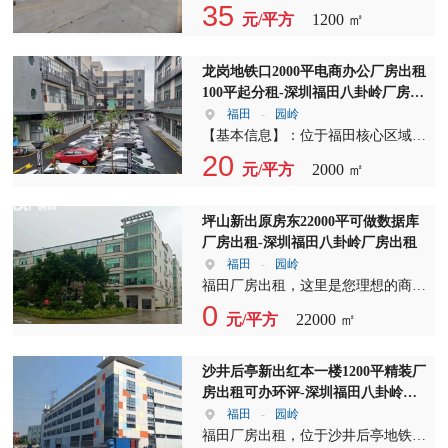
的免租期，让您在租赁期间无任何经
到来。 福田厂房出租，福田厂房招
们诚挚地欢迎有意者来电咨询，我们
35
们将竭诚为您服务。
元/平方
1200 ㎡
济压力。更多优惠，敬请来电咨询。
租，福田独院厂房出租——我们的厂
将为您提供更多关于厂房出租、厂房
欢迎有意向的企业和个人前来实地考
房设施齐全，1-4层6600平的面积，
招租以及独院厂房出租的优质房源信
察，我们将竭诚为您服务。厂房出
配备标准两吨货梯，满足您的物流需
息。 在这个充满活力的市场，我们
龙岗地铁口2000平电商办公厂房出租
租、厂房招租、独院厂房出租，我们
求。宿舍1-6层3000平方，为您员工
深知厂房出租和厂房招租的重要性。
100平起分租-深圳福田八卦岭厂房出
期待与您的合作，共创美好未来！
提供舒适的居住环境。315千瓦的变
我们拥有一系列位于黄金地段的独院
租
福田
-
园岭
[图片：展示厂房内部设施、宿舍环
压器，确保电力供应稳定。3000平的
厂房，这些厂房不仅地理位置优越，
【基本信息】：位于福田核心区域的
境等，让租户更直观地了解租赁情
空地，让您有足够的空间进行拓展。
而且设施齐全，是您企业发展的理想
龙岗中心城地铁口，拥有一处2000平
20
况。]
元/平方
2000 ㎡
福田厂房出租，福田厂房招租，福田
选择。 我们的独院厂房出租服务，
方米的优质厂房，现面向市场进行分
独院厂房出租——厂房位于主干道旁
旨在满足不同规模企业的需求。无论
租。此厂房地理位置优越，交通便
边，形象非常好，消防合格，办证手
是大型制造企业还是中小型企业，我
利，是科研、办公、展厅、电商等行
坪山新出原房东22000平可做数据库
续齐全，让您安心经营。距离高速出
们都能为您提供量身定制的解决方
业的理想选择。 【福田厂房出
厂房出租-深圳福田八卦岭厂房出租
口仅1.5公里，距离市场步行200米，
案。我们的厂房招租团队专业高效，
租】：本厂房位于福田中心，周边配
福田
-
园岭
距离公交车站100米，交通便利，地
能够迅速响应您的需求，确保您在最
套设施齐全，靠近地铁口仅100米，
福田厂房出租，这里是您理想的商业
理位置优越。 福田厂房出租，福田
短的时间内找到合适的厂房。 在厂
公交车站50米，出行极为便利。无论
基地！位于坪山区大工业区的这处厂
0
厂房招租，福田独院厂房出租——选
元/平方
22000 ㎡
房出租领域，我们始终坚持以客户为
是福田厂房招租还是福田独院厂房出
房，以其优越的地理位置和完善的设
择我们，就是选择成功！欢迎广大客
中心，为您提供最优质的服务。我们
租，这里都是您的不二之选。 【福
施，成为众多企业青睐的对象。厂房
户来电咨询，实地考察，共创美好未
的独院厂房出租，不仅拥有宽敞的场
田独院厂房出租】：本厂房独立院
总面积达22000平方米，分为1-4层，
沙井后亭新出红本一楼1200平精装厂
来！
地和先进的设备，还配备了完善的配
落，环境优雅，内部空间宽敞，可根
每层面积宽敞，为您的生产和生活提
房出租可办环评-深圳福田八卦岭厂
套设施，如停车场、办公区、仓储区
据您的需求进行分租。无论是科研机
供了充足的空间。 一楼层高6米，楼
房出租
福田
-
园岭
等，让您的工作和生活更加便捷。
构还是企业办公，这里都能满足您的
上楼层高5米，这样的设计不仅保证
福田厂房出租，位于沙井后亭地铁口
我们的厂房招租信息丰富多样，涵盖