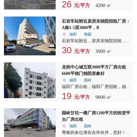
推出4200平方的优质空间，价格仅为
26
元/平方
4200 ㎡
26元，大小分租灵活方便，满足您的
多样化需求。 该厂房一楼高度达到5
米，宽敞明亮，非常适合各类企业入
石岩车站附近原房东独院招租厂房：
驻。我们还提供宿舍按需服务，让您
A栋1-5层3000平，B
的生活和工作更加便捷。 在电力配
福田
-
南园
置方面，我们配备了2台2500变压器
石岩车站附近，原房东独院招租，地
的强大电力系统，确保您的生产和生
理位置优越，交通便利。现推出A栋
30
元/平方
3000 ㎡
活用电稳定可靠。内容中多次强调厂
1-5层，共计3000平米，以及B栋1-4
房出租、厂房招租、独院厂房出租，
层，共计4000平米的厂房出租，总面
旨在为有需求的客户提供一个全面、
积高达7000平米，满足各类企业生产
龙岗中心城五联3000平方厂房出租
专业的出租信息。 碧岭厂房地处深
需求。 厂房内部设施齐全，配备2部
6600平独门独院形象好
圳坪山区，交通便利，周边配套设施
货梯，方便货物上下运输。我们还提
福田
-
园岭
齐全，是您创业发展的理想之地。我
供约2000多平米的宿舍，大约54间左
福田厂房出租，福田厂房招租，福田
们诚挚邀请广大企业主前来考察，共
右，隔壁园区还有更多宿舍可供选
独院厂房出租——这里是您理想中的
19
元/平方
9600 ㎡
同探讨合作机会。 厂房出租、厂房
择，满足员工住宿需求。 租期方
商业基地！我们提供的厂房，视频为
招租、独院厂房出租，我们为您提供
面，我们提供5-8年的长期租赁，让
主，真实呈现，价格透明，让您无后
一站式服务。在这里，您将享受到优
您无后顾之忧。租金方面，30元/平
顾之忧。本人因不带电脑，微聊可能
园岭甘坑一楼厂房1200平方的卸货平
质的空间、合理的价格、完善的配套
米的价格极具竞争力，可根据实际情
无法及时回复，请您留下电话号码，
台厂房出租
设施，以及我们专业的团队为您提供
况进行洽谈。 为了让租户有更多的
我忙完立即与您联系。或者直接来电
福田
-
园岭
的全方位支持。 抓住机遇，共创美
时间来装修和布置，我们提供2个月
咨询预约看厂房，我们随时欢迎您的
尊敬的各位潜在合作伙伴，您好！我
好未来！欢迎有志之士前来咨询，我