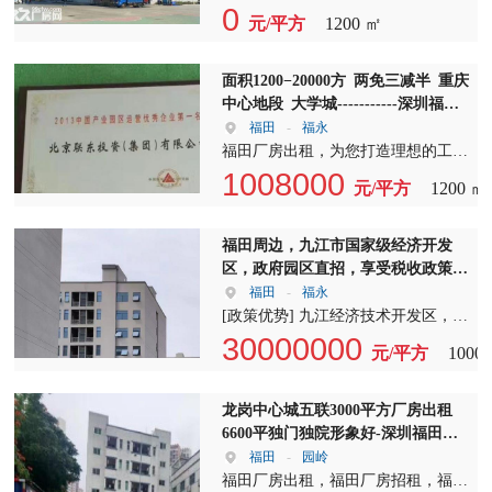
需求。价格实惠，可面谈，欢迎有意
了室内空间的充足，还提供了良好的
步涌工业园，占地面积达16800平方
0
了不同类型的厂房，包括标准厂房、
元/平方
1200 ㎡
者咨询。 【交通配套】：周边交通
通风和采光条件。更重要的是，楼上
米，是您创业发展的理想之地。这里
多层厂房、单层厂房等。无论您是寻
网络发达，地铁、公交无缝对接，让
承重能力高达2吨每平方，满足各类
不仅提供100至900平方米的精装修办
求短期租赁还是长期租赁，我们都能
您轻松出行。大车进出方便，满足各
重型机械和设备的安装需求。这样的
公室分租，一楼980平方米的办公室
面积1200−20000方 两免三减半 重庆
为您提供多种选择。 在选择厂房出
类物流需求。食宿便利，周边餐饮、
承重能力，无疑为您的生产活动提供
租金仅为28元，现成办公室，现代化
中心地段 大学城-----------深圳福田
租或厂房招租的过程中，我们注重细
住宿设施齐全，让您的生活无忧。
了坚实的保障。 选择这里，您将享
装修，采光极佳，公摊小于15%，面
厂房出租
福田
-
福永
节，确保每一处厂房都符合国家的安
【房源特色】：本厂房拥有红本，可
受到10年的长期合同期，一手房东直
积非常实在，搬厂即可生产。 福田
福田厂房出租，为您打造理想的工业
全标准和环保要求。我们的独院厂房
进行注册、环评、消防等手续办理。
接出租，让您无后顾之忧。租金方
厂房招租，我们的工业园由原房东自
生产基地。我们位于沙坪坝大学城科
1008000
出租，不仅能够满足您的生产需求，
消防设施齐全，确保您和您的企业安
元/平方
1200 ㎡
面，仅需40元/平/月，性价比极高。
行运营，红本厂房可办理环评批文，
技产业园、双福新区和两江水土高新
还能为您的企业带来良好的社会形
全无忧。无论是福田厂房出租还是福
福田厂房招租，我们以合理的价格，
适合各种行业生产入住。厂房形象
园，园区内自有厂房，工业用地，每
象。 为了更好地服务广大客户，我
田独院厂房出租，这里都是您值得信
为您提供优质的服务。 福田独院厂
好，绿化率高，地面宽敞。一楼高达
一栋厂房都拥有独立产权，产权清
福田周边，九江市国家级经济开发
们定期更新厂房出租和厂房招租信
赖的选择。 照片 【福田厂房出租】
房出租，这里更是您企业发展的理想
6米，楼上高达4.8米，配备两部三吨
晰，可进行环评，更可办理银行按
区，政府园区直招，享受税收政策-
息，确保您能够第一时间了解到最新
在这里，您将享受到专业、高效的服
选择。独院设计，让您拥有独立的办
货梯，电可装峰谷表，消防喷淋系统
揭，让您投资无忧。 福田厂房招
深圳福田厂房出租
福田
-
福永
的市场动态。无论您是想要扩大生产
务。我们致力于为您提供最优质的厂
公和仓储空间，既保证了生产活动的
已验收合格，并有卸货平台。园区内
租，交通便利，园区自带食堂，距配
[政策优势] 九江经济技术开发区，自
规模，还是计划新项目启动，我们都
房租赁体验，让您的企业在这里蓬勃
私密性，又提升了企业形象。厂房周
设有宿舍、饭堂、篮球场等配套设
宿舍仅50米，生活配套齐全。无论是
1992年创建以来，一直是国内沿长江
30000000
将竭诚为您提供全方位的支持。 请
发展。欢迎有意者前来实地考察，共
边配套设施齐全，交通便利，为您的
元/平方
1000
施，满足您的生活和工作需求。 福
日常办公还是员工生活，都能享受到
开放城市开发区的佼佼者。2005年设
随时拨打我们的咨询电话，我们的专
同探讨合作可能。 【福田厂房招
日常运营提供了极大的便利。 无论
田独院厂房出租，交通便利，园区出
便捷与舒适。园区内厂房种类丰富，
立九江出口加工区，2010年升级为经
业顾问将为您提供一对一的咨询服
租】本厂房位于福田中心，地理位置
是福田厂房出租，还是福田厂房招
门便是宝安大道，11号线后亭地铁站
包括独栋框架厂房，外墙采用面砖，
开区，2015年跻身全国“千亿园
龙岗中心城五联3000平方厂房出租
务，帮助您找到最合适的厂房出租或
优越，周边配套设施完善。无论是科
租，我们始终致力于为客户提供最优
出口，京港澳高速出口仅3公里，公
彰显企业形象，不易漏水，非常适合
区”和“亿吨大港”俱乐部，2017年财
6600平独门独院形象好-深圳福田八
厂房招租方案。我们期待与您的合
研、办公还是电商，这里都能满足您
质的服务。选择我们，您将享受到一
交站台8趟公交车经过，让您出行无
研发、办公和小型生产。 福田独院
政收入过百亿，2018年设立综合保税
卦岭厂房出租
福田
-
园岭
作，共同创造美好的未来！
的需求。福田独院厂房出租，给您带
站式服务，从厂房租赁到后期维护，
忧。周边有沙井中学、世纪万家、步
厂房出租，我们还有轻钢厂房，外墙
区。项目位于九江市中心城区西南，
福田厂房出租，福田厂房招租，福田
来前所未有的办公体验。 【福田独
我们都将为您提供全方位的支持。福