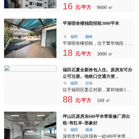
涌体育公园等，靠近居民楼，便于招
采用双层彩钢填充阻燃玻璃丝棉，层
北临长江、南靠庐山，环抱八里湖，
独院厂房出租——这里是您理想的商
16
院厂房出租】：选择我们，就是选择
田独院厂房出租，期待您的加入，共
工，出租房普遍在350元左右，员工
元/平方
9600 ㎡
高达到11米以上，16米跨度，可架行
京九铁路、福银高速公路和九江长江
业投资之地！我们提供的厂房不仅地
了一个充满活力的商业环境。在这
同创造美好的未来！
生活方便。 福田厂房出租，我们致
车，非常适合大型生产企业。在这
二桥贯穿其中，正在建设的合安九高
理位置优越，而且设施齐全，满足各
里，您的企业将得到全方位的支持，
力于为您提供优质的服务和舒适的办
里，您将享受到宽敞的空间和高效的
铁从港区穿过，区位得天独厚。现建
类企业需求。 视频为主，真实呈
平湖宿舍楼独院招租3000平米
助力您的事业腾飞。欢迎广大企业主
公环境。在这里，您将享受到成熟工
生产环境。 重庆作为我国西部重要
区面积77平方公里，人口20万，入驻
现，我们承诺价格透明，让您无后顾
前来咨询，共创美好未来。
业园的便利，优美的厂房形象，便捷
的经济中心，产业支撑强大，包括汽
工业企业500余家，高新技术企业113
之忧。由于本人目前无法使用电脑，
福田
-
园岭
的交通，以及丰富的生活配套。欢迎
车工业、电子信息、工程机械及装备
家，其中包括中国建材、中船工业、
微聊无法及时回复，请您留下电话号
平湖宿舍楼招租，位于繁华地段，为
有意向的企业和个人前来咨询，我们
制造、仪器仪表、生物制药，以及金
TCL、ASM、日本住友等53家世界
码，我会在工作之余尽快与您取得联
您提供一个宁静舒适的居住环境。这
18
将竭诚为您服务！
融业、现代物流服务业等，大都集中
元/平方
3000 ㎡
500强、国内500强、上市公司企业，
系。或者，您可以直接来电咨询，预
里不仅有宽敞的居住空间，更有独特
在这一区域。选择福田厂房出租，您
现有省级重点实验室、程技术研究中
约看厂房，我们将竭诚为您服务。
的厂房出租优势，让您的生活与工作
将享受到优越的地理位置和完善的产
心8个，省级双创平台11个，院士工
福田厂房出租，福田厂房招租，福田
两不误。 独门独院的宿舍楼，占地
福田石夏全新拎包入住。原房东可办
业链配套。 福田厂房出租，我们诚
作站、博士后工作站6个、23个产学
独院厂房出租——我们的厂房位于主
面积高达3000平米，其中空地面积更
公可注册。地铁口交通方便，
挚邀请有意在渝选址的企业前来参观
研合作平台，是目前九江市乃至江西
干道旁边，形象极佳，让您在商业竞
是达到了1500平米。这样的宽敞空
福田
-
沙头
考察。在这里，您将找到理想的厂
省体量大会级高、功能完善的开发区
争中更具优势。厂房1-4层，总面积
间，不仅适合居住，更是厂房出租的
位于福田区委正对面，紧邻地铁3号
房，实现企业的快速发展。福田厂房
之一。 [园区概况] 项目总占地370
达6600平方米，配备标准两吨货梯，
理想之地。无论是个人创业还是企业
线和7号线交汇处的【石厦】地段，
88
招租，期待与您携手共创美好未来！
亩，总投资12亿，分两期建设。总建
元/平方
169 ㎡
方便货物上下运输。宿舍1-6层，总
扩张，这里都能满足您的需求。 花
我们为您精心打造了一处集美容养
福田独院厂房出租，我们期待您的光
筑面积43万方，共计33栋多层标准厂
面积3000平方米，为员工提供舒适的
园式宿舍设计，让您在忙碌的工作之
生、医美、教育培训、SPA养生按
临，共同见证企业的辉煌！
房及立体厂房，可承载400余家企
居住环境。 变压器容量为315千瓦，
余，也能享受到大自然的清新空气。
摩、瑜伽·塑形、特色厅吧、健身、
坪山区原房东680平米带装修厂房出
业。福田厂房出租、福田厂房招租、
满足企业生产需求。空地3000平方
厂房招租的我们也注重居住环境的打
美甲、护发植发、休闲·商务会所及
租~有红本~形象好
福田独院厂房出租，这里是企业发展
米，可供企业拓展使用。厂房周边配
造，让您在享受高品质生活的也能感
办公于一体的多功能空间。 在这
福田
-
福保
的理想之地。产业园区产业定位以装
套设施齐全，消防合格，办证手续齐
受到家的温馨。 独院厂房出租，这
里，您不仅能够享受到高品质的养生
深圳市坪山区现有一处680平米带装