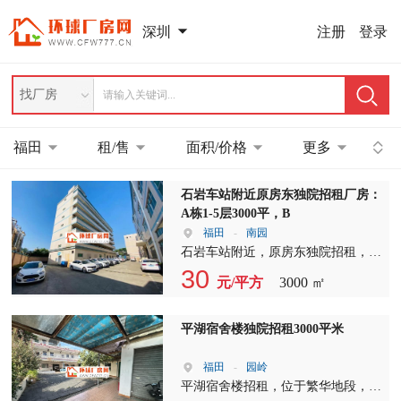
注册
登录
深圳
找厂房
福田
租/售
面积/价格
更多
石岩车站附近原房东独院招租厂房：
A栋1-5层3000平，B
福田
-
南园
石岩车站附近，原房东独院招租，地
理位置优越，交通便利。现推出A栋
30
元/平方
3000 ㎡
1-5层，共计3000平米，以及B栋1-4
层，共计4000平米的厂房出租，总面
积高达7000平米，满足各类企业生产
平湖宿舍楼独院招租3000平米
需求。 厂房内部设施齐全，配备2部
货梯，方便货物上下运输。我们还提
福田
-
园岭
供约2000多平米的宿舍，大约54间左
平湖宿舍楼招租，位于繁华地段，为