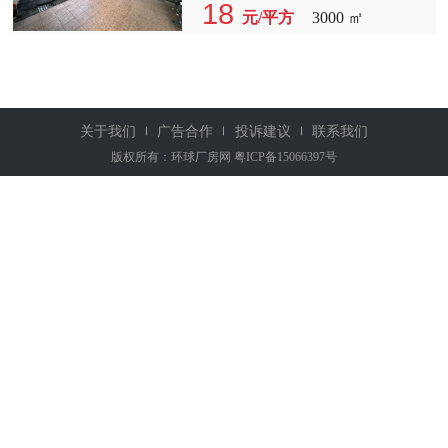
右，隔壁园区还有更多宿舍可供选
您提供一个宁静舒适的居住环境。这
18
元/平方
3000 ㎡
择，满足员工住宿需求。 租期方
里不仅有宽敞的居住空间，更有独特
面，我们提供5-8年的长期租赁，让
的厂房出租优势，让您的生活与工作
您无后顾之忧。租金方面，30元/平
两不误。 独门独院的宿舍楼，占地
米的价格极具竞争力，可根据实际情
面积高达3000平米，其中空地面积更
况进行洽谈。 为了让租户有更多的
是达到了1500平米。这样的宽敞空
时间来装修和布置，我们提供2个月
间，不仅适合居住，更是厂房出租的
关于我们
广告合作
投诉建议
联系我们
的免租期，让您在租赁期间无任何经
理想之地。无论是个人创业还是企业
版权所有：环球厂房网
粤ICP备15066397号
济压力。更多优惠，敬请来电咨询。
扩张，这里都能满足您的需求。 花
欢迎有意向的企业和个人前来实地考
园式宿舍设计，让您在忙碌的工作之
察，我们将竭诚为您服务。厂房出
余，也能享受到大自然的清新空气。
租、厂房招租、独院厂房出租，我们
厂房招租的我们也注重居住环境的打
期待与您的合作，共创美好未来！
造，让您在享受高品质生活的也能感
[图片：展示厂房内部设施、宿舍环
受到家的温馨。 独院厂房出租，这
境等，让租户更直观地了解租赁情
里不仅地理位置优越，交通便利，还
况。]
拥有完善的配套设施。无论是生产车
间、仓储物流，还是办公区域，都能
在这里找到合适的空间。 厂房出
租，我们提供灵活的租赁方案，满足
不同企业的需求。独院厂房出租，更
是为您提供了独立的空间，让您在创
业的道路上更加自由自在。 选择我