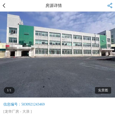
房源详情
1/1
实景图
信息编号：5030921243469
[
龙华厂房
-
大浪
]