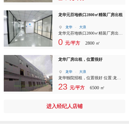
250过户，空地2000平方，工业用
地。主体消防。24
龙华元芬地铁口2800㎡精装厂房出租
龙华
-
大浪
龙华元芬地铁口2800㎡精装厂房出租
现成前台、独立办公室、会议室、开
0
元/平方
2800 ㎡
阔车间 办公+生产一体化，省去装修
成本，临近地铁招工便捷 适合电
商、研发、轻加工行业，随时看房
龙华厂房出租，位置很好
龙华
-
大浪
龙华独院招租，位置很好 位置:龙发
路，整栋4000平，整栋精装修。 适
23
元/平方
6500 ㎡
合：公司总部，研发，贸易办公，科
技展厅等行业 。 ???? 双地铁：6号线
上芬地铁站，4号线龙华地铁站，
进入经纪人店铺