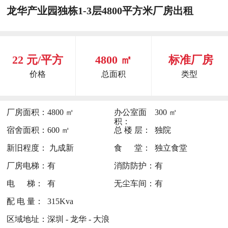
龙华产业园独栋1-3层4800平方米厂房出租
22 元/平方
4800 ㎡
标准厂房
价格
总面积
类型
厂房面积：
4800 ㎡
办公室面
300 ㎡
积：
宿舍面积：
600 ㎡
总 楼 层：
独院
新旧程度：
九成新
食 堂：
独立食堂
厂房电梯：
有
消防防护：
有
电 梯：
有
无尘车间：
有
配 电 量：
315Kva
区域地址：
深圳 - 龙华 - 大浪