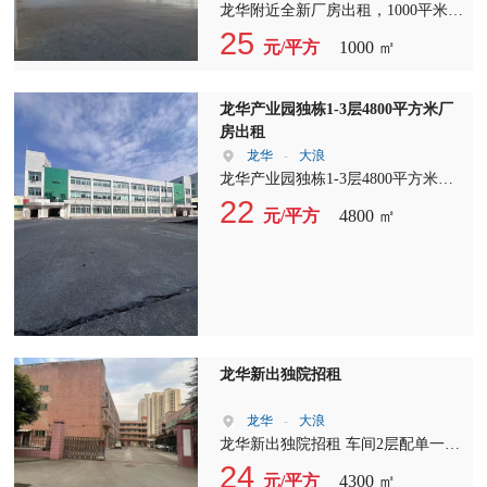
龙华附近全新厂房出租，1000平米起
租，一楼层高8米，2-3楼层高6米，
25
元/平方
1000 ㎡
生产主线到车间，配套齐全，有5吨
货梯，专用停车场，公寓式宿舍等
等，好招工，租金20起租。
龙华产业园独栋1-3层4800平方米厂
房出租
龙华
-
大浪
龙华产业园独栋1-3层4800平方米厂
房出租，园区形象非常漂亮，地处成
22
元/平方
4800 ㎡
熟工业园区中心位置靠近西平、临近
大岭山、松山湖、竂步、厚街、虎
门，交通四通八达，周边商业配套成
熟好招工。
龙华新出独院招租
龙华
-
大浪
龙华新出独院招租 车间2层配单一层
4300平方，宿舍办公室1600平方，电
24
元/平方
4300 ㎡