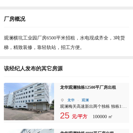
厂房概况
观澜横坑工业园厂房6500平米招租，水电现成齐全，3吨货
梯，精致装修，靠轻轨站，招工方便。
该经纪人发布的其它房源
龙华观澜独栋12500平厂房出租
龙华
-
观澜
观澜梅关高速新出两个独栋 独栋1: 1-
5层4300平，单层860带卸货 独栋2: 1-
25
元/平方
100000 ㎡
5层12500平，每层2500，一楼层高
6.1米，两部货梯 园区空地超大，停
车方便，可围独院。