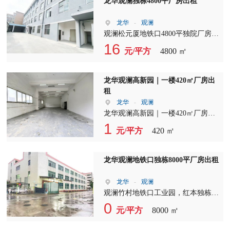
龙华观澜独栋4800平厂房出租
龙华
-
观澜
观澜松元厦地铁口4800平独院厂房！
整租均价19元，也能分层租！ 一楼
16
元/平方
4800 ㎡
1200平25元，二三四楼低至15.8！ 近
地铁好招工，加工仓储电商通用，
龙华观澜高新园｜一楼420㎡厂房出
租
龙华
-
观澜
龙华观澜高新园｜一楼420㎡厂房出
租 稀缺一楼现房，格局方正 带两间
1
元/平方
420 ㎡
独立办公室，水电齐全 办公生产分
区，采光通透 适合研发组装、电商
仓储、轻加工 园区形象好，货车进
龙华观澜地铁口独栋8000平厂房出租
出方便，招工容易
龙华
-
观澜
观澜竹村地铁口工业园，红本独栋厂
房1-3层8000平方， 单层面积2650平
0
元/平方
8000 ㎡
方，一楼高度5米，园区已电改，交
通便利，配套齐全。