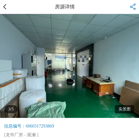
房源详情
3/5
实景图
信息编号：6060317293869
[
龙华厂房
-
观澜
]