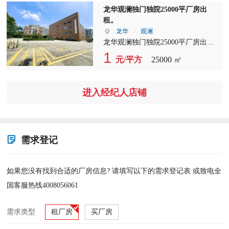
龙华观澜独门独院25000平厂房出
租。
龙华
-
观澜
龙华观澜独门独院25000平厂房出租
标准厂房一栋，两栋钢结构，1栋宿
1
元/平方
25000 ㎡
舍一栋办公楼。
进入经纪人店铺
需求登记
如果您没有找到合适的厂房信息? 请填写以下的需求登记表 或致电全
国客服热线4008056061
需求类型
租厂房
买厂房