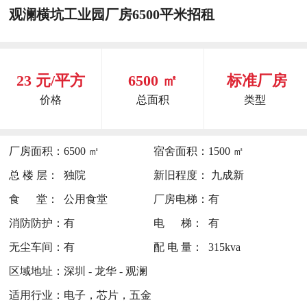
观澜横坑工业园厂房6500平米招租
23 元/平方
6500 ㎡
标准厂房
价格
总面积
类型
厂房面积：
6500 ㎡
宿舍面积：
1500 ㎡
总 楼 层：
独院
新旧程度：
九成新
食 堂：
公用食堂
厂房电梯：
有
消防防护：
有
电 梯：
有
无尘车间：
有
配 电 量：
315kva
区域地址：
深圳 - 龙华 - 观澜
适用行业：
电子，芯片，五金