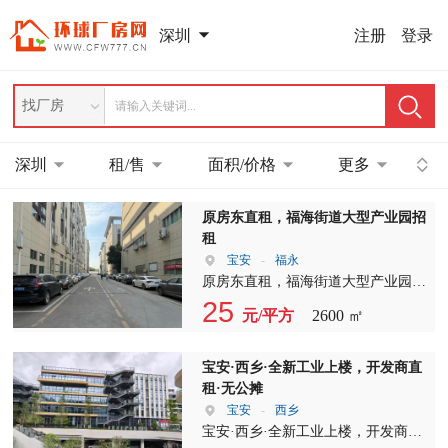
注册
登录
深圳
找厂房
深圳
租/售
面积/价格
更多
原房东直租，福海街道大型产业园招
租
宝安
-
福永
原房东直租，福海街道大型产业园，
3楼整层2600平报价25元，1台全新的
25
元/平方
2600 ㎡
客，2台三吨货梯，主干道上，形象
非常好，合同3-10年
宝安·西乡·全新工业上楼，开发商直
租·无公摊
宝安
-
西乡
宝安·西乡·全新工业上楼，开发商直