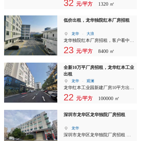
32
元/平方
1320 ㎡
间仓库，层高5米，水电齐全，
低价出租，龙华独院红本厂房招租
龙华
-
大浪
龙华独院红本厂房招租，客户看中就
租 1号厂房: 共3层，单层面积
23
元/平方
8400 ㎡
2800m?，共8400m? 2号厂房: 共6
层，单层面积920m?，共5520m? 3号
综合楼: 1-2楼办公室 3-5楼宿舍共24
全新10万平厂房招租，龙华红本工业
间 园区总面积16000m?，集生产、研
出租
发、办公、生活于一体的综合性园
龙华
-
观澜
区。 靓点: 红本厂房，上市公司为
龙华红本工业园新建厂房10平方出租
邻；充足的电力配置(500+2500千瓦
1.栋1-8层总面积44000平方米，单层
22
元/平方
100000 ㎡
可过户），为企业生产提供强大的动
面积5500平方米，一楼高度八米，二
力支持与广阔的发展空间。
楼及以上高度六米，厂房配有俩部客
梯、四部五吨及三吨货梯。 2栋：1-8
深圳市龙华区龙华独院厂房招租
层总面积44000平方米，单层面积
5500平方米，一楼高度八米，二楼及
龙华
以上高度六米，厂房配有俩部客梯、
深圳市龙华区龙华独院厂房招租 龙
四部五吨及三吨货梯。 7.栋：1-6层