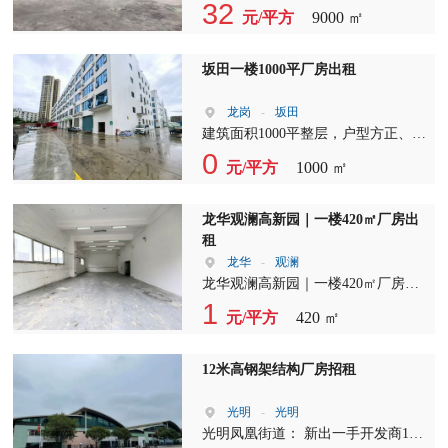
9000平方米，每层4500平方，一楼层
32
元/平方
9000 ㎡
高7.5米，楼上层高4.5米，带消防喷
淋，空地大，进出方便，合同年限
长，电按需。
坂田一楼1000平厂房出租
龙岗
-
坂田
建筑面积1000平整层，户型方正、大
开间无遮挡，空间利用率超高。 园
0
元/平方
1000 ㎡
区空地非常大，大车进出、货物装
卸、临时堆放都超级方便，停车充
足，园区形象整洁规范。 位置优
龙华观澜高新园｜一楼420㎡厂房出
越、交通通畅，招工留人轻松，适合
租
生产加工、组装装配、电商仓储、物
龙华
-
观澜
流配送、展厅办公、轻污染行业等各
龙华观澜高新园｜一楼420㎡厂房出
类业态，通用性极强！ 配套成熟、
租 稀缺一楼现房，格局方正 带两间
1
元/平方
420 ㎡
水电齐全、现成可用，入驻即可投
独立办公室，水电齐全 办公生产分
产，性价比超高！
区，采光通透 适合研发组装、电商
仓储、轻加工 园区形象好，货车进
12米高钢架结构厂房招租
出方便，招工容易
光明
-
光明
光明凤凰街道： 新出一手开发商12