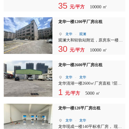
利，临近汽车站，招工方便，随时空
平， 园区形象好空地大，一楼层高
35
元/平方
10000 ㎡
置可入驻，价格面议
5.5米，二楼层高4.5米， 配有消防喷
淋，一部5吨货梯，一部客梯， 2部
车载电梯。含200个固定车位. 适合做
龙华一楼1200平厂房出租
汽车、新能源、4S店
龙华
-
观澜
观澜大和轻轨站附近，原房东一楼
1200平， 层高5米，实际面积出租，
30
元/平方
10000 ㎡
龙华一楼2600平厂房出租
龙华
-
龙华
龙华清湖一楼2600㎡厂房直租 ?层高8
米，整层无立柱，大开间通透，空间
1
元/平方
5000 ㎡
利用率拉满 ?一楼主干道旁，空地
大，各类货车直达门口，物流进出便
捷 ?承载力强，可装行车、可搭隔
龙华一楼120平厂房出租
层，适配重型设备、大型仓储 ?水电
齐全，消防完善，可整租可分租，行
龙华
-
龙华
业限制宽松 适合：机械加工、五金
龙华现成一楼140平标准厂房， 现有