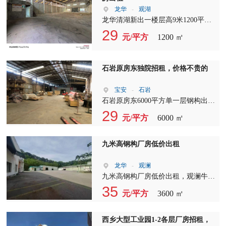
龙华
-
观湖
龙华清湖新出一楼层高9米1200平厂
房出租，前后有门，适合仓库，摄影
29
元/平方
1200 ㎡
基地，物流快递等行业。
石岩原房东独院招租，价格不贵的
宝安
-
石岩
石岩原房东6000平方单一层钢构出
租，只要29元，可进拖头，靠近机荷
29
元/平方
6000 ㎡
高速和龙大高速。
九米高钢构厂房低价出租
龙华
-
观澜
九米高钢构厂房低价出租，观澜牛湖
原房东独栋单一层砖墙钢构3600平
35
元/平方
3600 ㎡
方，层高9米，实际面积出租，主干
道边交通便利，园区环境优美，空地
超级大，适合做物流仓储、快递中转
西乡大型工业园1-2各层厂房招租，