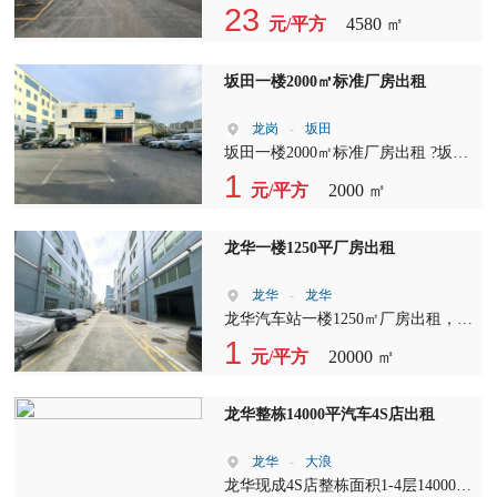
米，宿舍1000平米，层高7米，租金
23
元/平方
4580 ㎡
35元，合同3-8年，可办环评，可分
租
坂田一楼2000㎡标准厂房出租
龙岗
-
坂田
坂田一楼2000㎡标准厂房出租 ?坂田
成熟工业园，临近主干道，物流进出
1
元/平方
2000 ㎡
便利 ?一楼大开间格局方正，空间利
用率高，可整租可分租 ?水电消防齐
全，园区空地大，货车卸货停靠方便
龙华一楼1250平厂房出租
?适合：电商云仓、快递分拨、电子
加工、五金组装、贸易备货 配套完
龙华
-
龙华
善，招工便捷，随时可入驻，价格面
龙华汽车站一楼1250㎡厂房出租，可
议
整租、可分租 一楼临街位置，门前
1
元/平方
20000 ㎡
空地大，大型货车进出卸货便捷 内
部格局方正，空间利用率高，水电消
防齐全 灵活分割，大小户型均可调
龙华整栋14000平汽车4S店出租
配，降低入驻压力 适用行业：五金
加工、电商仓库、物流中转、组装车
龙华
-
大浪
间、仓储备货、轻型生产等 交通便
龙华现成4S店整栋面积1-4层14000