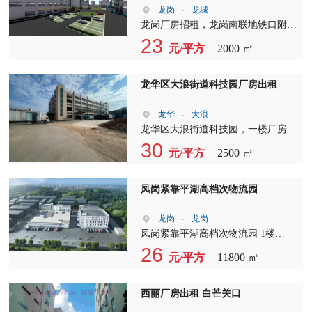
龙岗
-
龙城
龙岗厂房招租，龙岗南联地铁口附近
工业区新出标准厂房1-2楼每层1230
23
元/平方
2000 ㎡
平米，可以分租、标准电梯2吨，适
合各种行业
龙华区大浪街道科技园厂房出租
龙华
-
大浪
龙华区大浪街道科技园，一楼厂房
2800平，特价…特价…特价22/平，
30
元/平方
2500 ㎡
有红本，有消防，园区空地大，大车
进出方便！
凤岗紧靠平湖高档次物流园
龙岗
-
龙岗
凤岗紧靠平湖高档次物流园 1楼
11800平（7米高）双面库，楼上每层
26
元/平方
11800 ㎡
1700平/6000平方，大小好分租，5吨
超大货梯 ?????????
西丽厂房出租 白芒关口