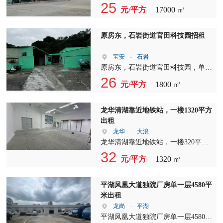
米高钢构厂房，EF两栋12000平，另
25
元/平方
17000 ㎡
有D栋5000平，共17000平，可以分
租，带简单办公室装修，大园区形象
好。
原房东，石岩街道官田科技园招租
宝安
-
石岩
原房东，石岩街道官田科技园，单一
层钢构1800平，租金19.9元，实际面
26
元/平方
1800 ㎡
积出，高7米，6号地铁口，合同3-6
年。
龙华清湖靠近地铁站，一楼1320平方
出租
龙华
-
大浪
龙华清湖靠近地铁站，一楼320平方
厂房出租，现成的阁楼办公室，大开
32
元/平方
1320 ㎡
间仓库，层高5米，水电齐全，
平湖凤凰大道独院厂房单一层4580平
米出租
龙岗
-
平湖
平湖凤凰大道独院厂房单一层4580平