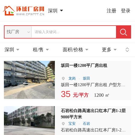
注册
登录
深圳
找厂房
深圳
租/售
面积/价格
更多
坂田一楼1200平厂房出租
龙岗
-
坂田
坂田一楼1200平厂房出租 户型方
正，一楼进出货方便 水电配套齐
35
元/平方
1200 ㎡
全，园区停车位充足 ?电商仓库｜五
金｜组装生产｜各类轻加工 位置优
越，周边配套完善，好招工 实地看
石岩松白路高速出口红本厂房1-2层
过，随时可实地看房
9000平方米
宝安
-
石岩
石岩松白路高速出口红本厂房1-2层