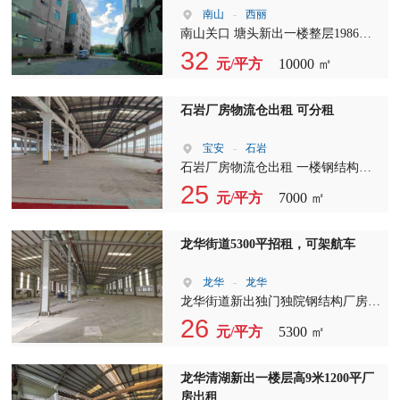
南山
-
西丽
南山关口 塘头新出一楼整层1986
平，大型工业园区，空地大，随意进
32
元/平方
10000 ㎡
出大货车，原房东厂房，公摊少 合
同稳定。 详询
石岩厂房物流仓出租 可分租
宝安
-
石岩
石岩厂房物流仓出租 一楼钢结构
7000㎡（可以分租） 办公楼1200㎡
25
元/平方
7000 ㎡
（共二层，楼上可住人有8个房间、
厨房、厕所） 一楼层高8米 空地大，
挂车可进出 行业不限 电315可增
龙华街道5300平招租，可架航车
龙华
-
龙华
龙华街道新出独门独院钢结构厂房
5300m?出租，滴水高度 8 米可架航
26
元/平方
5300 ㎡
车。
龙华清湖新出一楼层高9米1200平厂
房出租