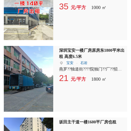
注塑、物流云仓、大件仓储、组装生
120平、140平、180平、240平、480
35
元/平方
1000 ㎡
产、电商备货等业态，随时空出，价
平 临街门面，大车直接开到门口卸
格面议
货。 户型方正通透，水电到位，空
间实用不浪费。 小面积独立厂房，
门槛低、灵活性强， 各行各业都不
受限制。 做小型加工厂、电商仓
库、来料加工、物料存放、临街铺面
办公全都合适。 稀缺一楼小户型，
深圳宝安一楼厂房原房东1800平米出
空置随时交付， 看中直接约谈价
租 高度6.5米
格！
宝安
-
石岩
燕罗??独道街????院独门??厂??招房??
租，交??便通??利、装修??齐??全：
21
元/平方
1800 ㎡
一楼1800平，层高6.5米，2楼1100
平，行吊5个（7.5吨*1，5吨*1，3吨
*2），中??空央??调、车间水电一
应??齐??全，特??别??适合做重工企
业，比如注塑厂、模具厂、模胚厂。
大??型??工业园，
坂田主干道一楼1600平厂房也租