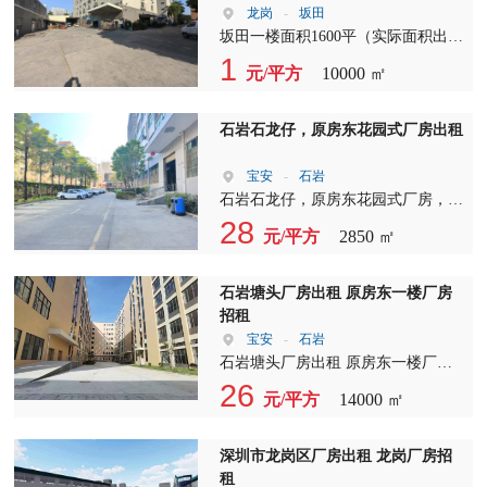
龙岗
-
坂田
坂田一楼面积1600平（实际面积出
租）， 阁楼600平， 总面积2100
1
元/平方
10000 ㎡
平，适合做各种行业
石岩石龙仔，原房东花园式厂房出租
宝安
-
石岩
石岩石龙仔，原房东花园式厂房，一
楼2850平，实际面积出租！层高6
28
元/平方
2850 ㎡
米，园区已电改
石岩塘头厂房出租 原房东一楼厂房
招租
宝安
-
石岩
石岩塘头厂房出租 原房东一楼厂房
招租1760平方，面积实在，交通便
26
元/平方
14000 ㎡
利。咨询热线电话
深圳市龙岗区厂房出租 龙岗厂房招
租