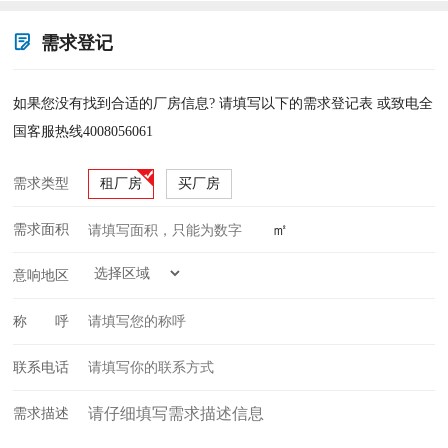
需求登记
如果您没有找到合适的厂房信息? 请填写以下的需求登记表 或致电全
国客服热线4008056061
需求类型
租厂房
买厂房
㎡
需求面积
意响地区
称 呼
联系电话
需求描述