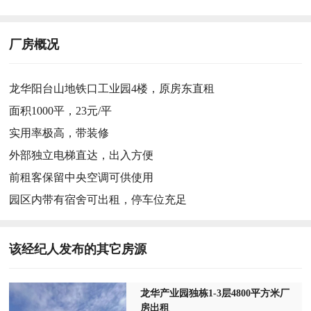
厂房概况
龙华阳台山地铁口工业园4楼，原房东直租
面积1000平，23元/平
实用率极高，带装修
外部独立电梯直达，出入方便
前租客保留中央空调可供使用
园区内带有宿舍可出租，停车位充足
该经纪人发布的其它房源
龙华产业园独栋1-3层4800平方米厂
房出租