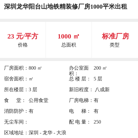
深圳龙华阳台山地铁精装修厂房1000平米出租
23 元/平方
1000 ㎡
标准厂房
价格
总面积
类型
厂房面积：
800 ㎡
办公室面
200 ㎡
积：
宿舍面积：
㎡
总 楼 层：
5 层
所在楼层：
3 层
新旧程度：
八成新
食 堂：
公用食堂
厂房电梯：
有
消防防护：
有
电 梯：
有
无尘车间：
配 电 量：
250
区域地址：
深圳 - 龙华 - 大浪