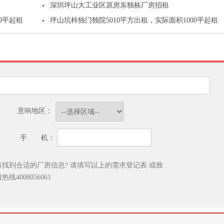
深圳坪山大工业区原房东独栋厂房招租
0平起租
坪山坑梓独门独院5010平方出租，实际面积1000平起租
意响地区：
手 机：
有找到合适的厂房信息? 请填写以上的需求登记表
或致
服热线
4008056061