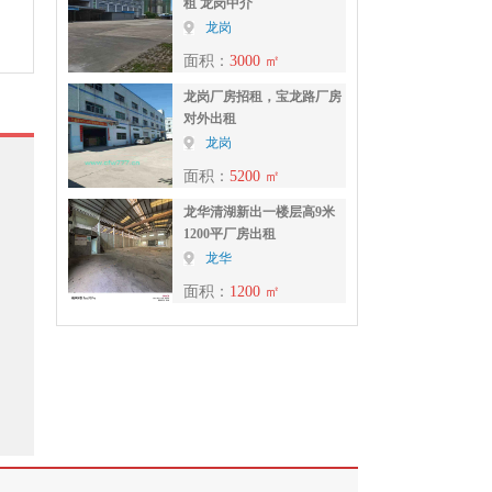
租 龙岗中介
龙岗
面积：
3000 ㎡
龙岗厂房招租，宝龙路厂房
对外出租
龙岗
面积：
5200 ㎡
龙华清湖新出一楼层高9米
1200平厂房出租
龙华
面积：
1200 ㎡