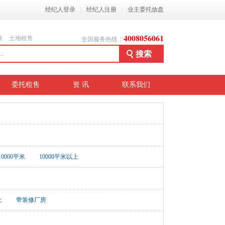
经纪人登录
|
经纪人注册
|
业主委托放盘
4008056061
商
土地租售
全国服务热线：
委托租售
资 讯
联系我们
-10000平米
10000平米以上
上
带装修厂房