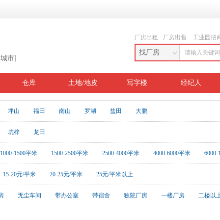
厂房出租
厂房出售
工业园招
找厂房
换城市]
仓库
土地/地皮
写字楼
经纪人
坪山
福田
南山
罗湖
盐田
大鹏
坑梓
龙田
1000-1500平米
1500-2500平米
2500-4000平米
4000-6000平米
6000
15-20元/平米
20-25元/平米
25元/平米以上
房
无尘车间
带办公室
带宿舍
独院厂房
一楼厂房
二楼以