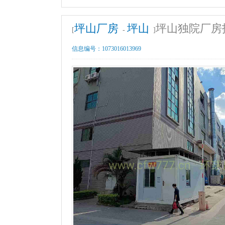
坪山厂房
坪山
坪山独院厂房
[
-
]
信息编号：
1073016013969