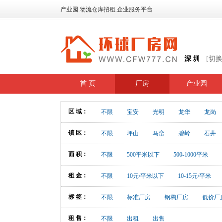
产业园.物流仓库招租.企业服务平台
深圳
[切
首 页
厂房
产业园
区 域：
不限
宝安
光明
龙华
龙岗
镇 区：
不限
坪山
马峦
碧岭
石井
面 积：
不限
500平米以下
500-1000平米
租 金：
不限
10元/平米以下
10-15元/平米
标 签：
不限
标准厂房
钢构厂房
低价厂
租 售：
不限
出租
出售