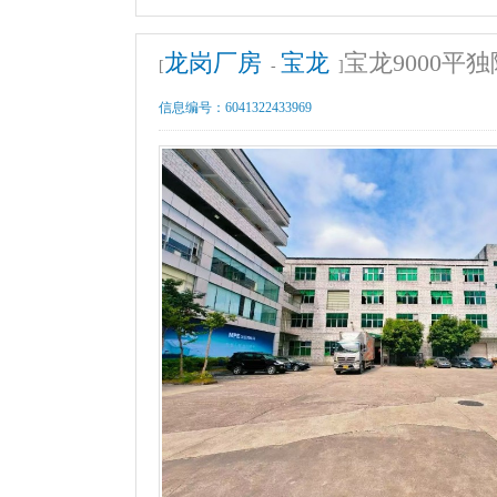
龙岗厂房
宝龙
宝龙9000平
[
-
]
信息编号：
6041322433969