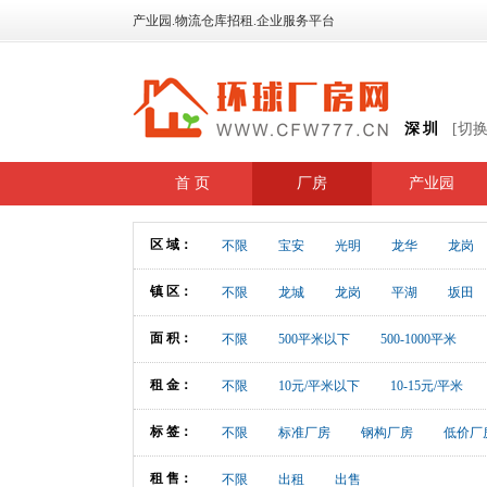
产业园.物流仓库招租.企业服务平台
深圳
[切
首 页
厂房
产业园
区 域：
不限
宝安
光明
龙华
龙岗
镇 区：
不限
龙城
龙岗
平湖
坂田
面 积：
不限
500平米以下
500-1000平米
租 金：
不限
10元/平米以下
10-15元/平米
标 签：
不限
标准厂房
钢构厂房
低价厂
租 售：
不限
出租
出售