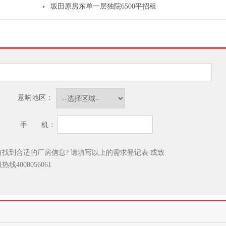
坂田原房东单一层独院6500平招租
意响地区：
手 机：
有找到合适的厂房信息? 请填写以上的需求登记表
或致
服热线
4008056061