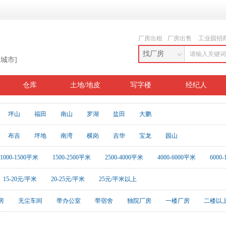
厂房出租
厂房出售
工业园招
找厂房
换城市]
仓库
土地/地皮
写字楼
经纪人
坪山
福田
南山
罗湖
盐田
大鹏
布吉
坪地
南湾
横岗
吉华
宝龙
园山
1000-1500平米
1500-2500平米
2500-4000平米
4000-6000平米
6000
15-20元/平米
20-25元/平米
25元/平米以上
房
无尘车间
带办公室
带宿舍
独院厂房
一楼厂房
二楼以