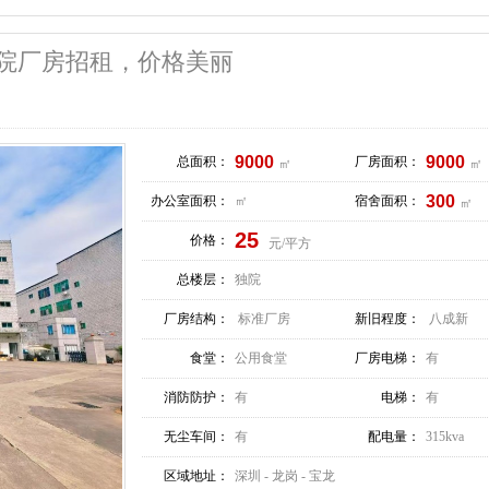
独院厂房招租，价格美丽
9000
9000
总面积：
厂房面积：
㎡
㎡
300
办公室面积：
㎡
宿舍面积：
㎡
25
价格：
元/平方
总楼层：
独院
厂房结构：
标准厂房
新旧程度：
八成新
食堂：
公用食堂
厂房电梯：
有
消防防护：
有
电梯：
有
无尘车间：
有
配电量：
315kva
区域地址：
深圳 - 龙岗 - 宝龙