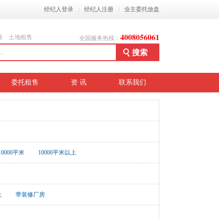
经纪人登录
|
经纪人注册
|
业主委托放盘
4008056061
商
土地租售
全国服务热线：
委托租售
资 讯
联系我们
-10000平米
10000平米以上
上
带装修厂房