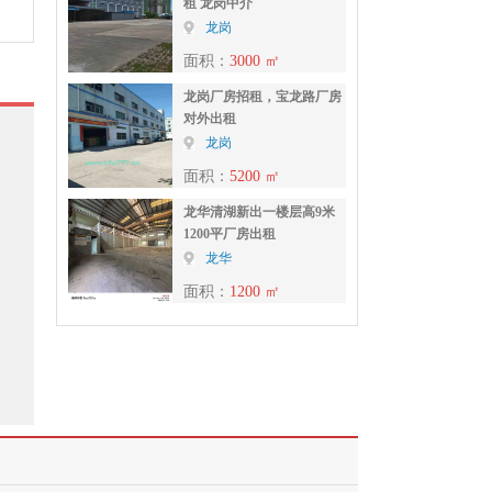
租 龙岗中介
龙岗
面积：
3000 ㎡
龙岗厂房招租，宝龙路厂房
对外出租
龙岗
面积：
5200 ㎡
龙华清湖新出一楼层高9米
1200平厂房出租
龙华
面积：
1200 ㎡