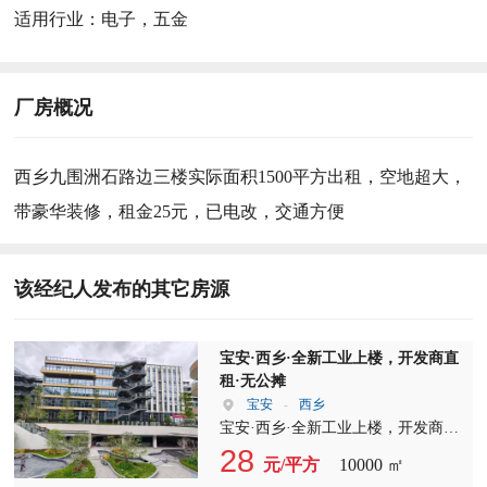
适用行业：
电子，五金
厂房概况
西乡九围洲石路边三楼实际面积1500平方出租，空地超大，
带豪华装修，租金25元，已电改，交通方便
该经纪人发布的其它房源
宝安·西乡·全新工业上楼，开发商直
租·无公摊
宝安
-
西乡
宝安·西乡·全新工业上楼，开发商直
租·无公摊 一共7栋，独栋面积10000
28
元/平方
10000 ㎡
平，单层面积2000平，三吨货梯，两