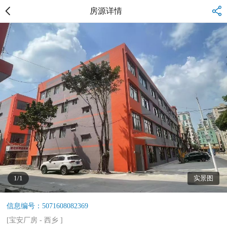
房源详情
1/1
实景图
信息编号：5071608082369
[
宝安厂房
-
西乡
]