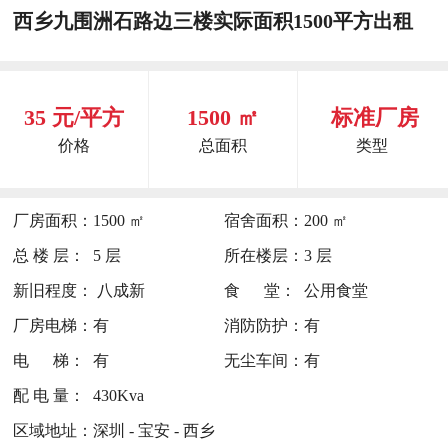
西乡九围洲石路边三楼实际面积1500平方出租
35 元/平方
1500 ㎡
标准厂房
价格
总面积
类型
厂房面积：
1500 ㎡
宿舍面积：
200 ㎡
总 楼 层：
5 层
所在楼层：
3 层
新旧程度：
八成新
食 堂：
公用食堂
厂房电梯：
有
消防防护：
有
电 梯：
有
无尘车间：
有
配 电 量：
430Kva
区域地址：
深圳 - 宝安 - 西乡