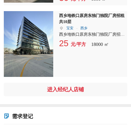
租45，楼上租25元，双面采光，带消
防喷淋，一部客梯 2部3吨货梯，带
卸货平台，重工业厂房
西乡地铁口原房东独门独院厂房招租
共10层
宝安
-
西乡
西乡地铁口原房东独门独院厂房招租
共10层，货梯2部2吨，单层1800平，
25
元/平方
18000 ㎡
宿舍8层共800平米。
进入经纪人店铺
需求登记