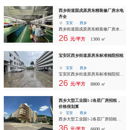
部客梯，园区配套花园公寓食堂等设
施，海陆空都交通便利！机场十分钟
西乡街道固戍原房东精装修厂房水电
到达，深中通道沿江高速就在旁边，
齐全
适合企业总部、Ai、办公电商、生产
宝安
-
西乡
等企业！
西乡街道固戍原房东精装修厂房水电
齐全，配套设施完善，精装修设计，
26
元/平方
1300 ㎡
面积1300平方米。
宝安区西乡街道原房东标准独院招租
宝安
-
西乡
宝安区西乡街道原房东标准独院招租
厂房总面积：8800 平方，优先整租
26
元/平方
8800 ㎡
独立变压器 400千瓦，适合：机械，
五金、CNC、冲压、注塑、 电子，
电商，制衣，办公贸易，直播，组装
西乡大型工业园1-2各层厂房招租，
等各无污染行业！
价格很划算
宝安
-
西乡
西乡大型工业园1-2各层厂房招租，
价格很划算 面积：单层3300平，1楼
36
元/平方
6600 ㎡