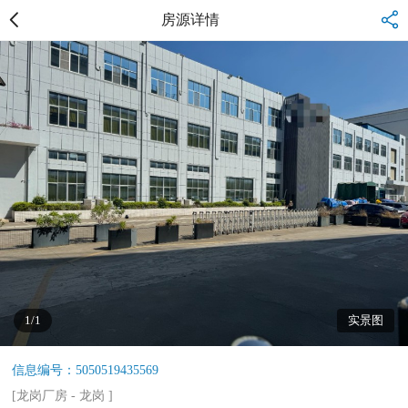
房源详情
1/1
实景图
信息编号：5050519435569
[
龙岗厂房
-
龙岗
]