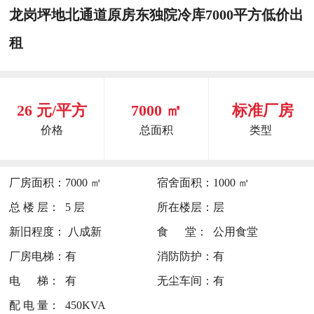
龙岗坪地北通道原房东独院冷库7000平方低价出
租
26 元/平方
7000 ㎡
标准厂房
价格
总面积
类型
厂房面积：
7000 ㎡
宿舍面积：
1000 ㎡
总 楼 层：
5 层
所在楼层：
层
新旧程度：
八成新
食 堂：
公用食堂
厂房电梯：
有
消防防护：
有
电 梯：
有
无尘车间：
有
配 电 量：
450KVA