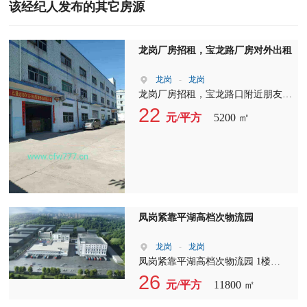
该经纪人发布的其它房源
龙岗厂房招租，宝龙路厂房对外出租
龙岗
-
龙岗
龙岗厂房招租，宝龙路口附近朋友新
装修厂房对外出租，无转让费，厂房
22
元/平方
5200 ㎡
1-3层3700平米，宿舍1500平米，有2
吨货梯，精装修，现成水电，地坪
漆，电按需，适合做电商，电子，五
金，朔胶，办公，贸易，等。
凤岗紧靠平湖高档次物流园
龙岗
-
龙岗
凤岗紧靠平湖高档次物流园 1楼
11800平（7米高）双面库，楼上每层
26
元/平方
11800 ㎡
1700平/6000平方，大小好分租，5吨
超大货梯 ?????????