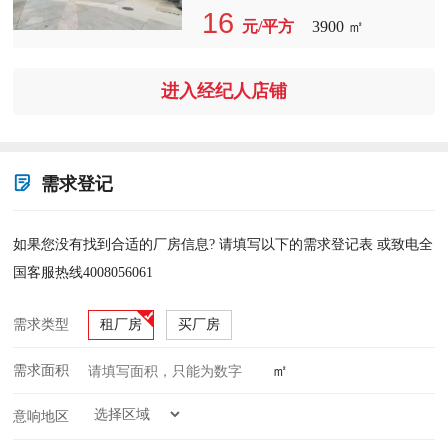
厂房1-3层共3900平方，隆重招商
16
元/平方
3900 ㎡
中，配有超大3吨货梯，特惠价16.5
元/平方。
进入经纪人店铺
需求登记
如果您没有找到合适的厂房信息? 请填写以下的需求登记表 或致电全
国客服热线4008056061
需求类型
租厂房
买厂房
㎡
需求面积
意响地区