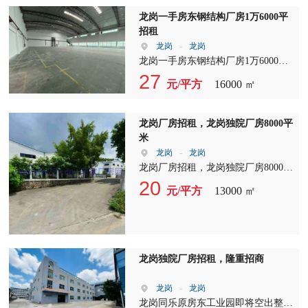
龙岗一手房东钢结构厂房1万6000平
招租
龙岗
-
龙岗
龙岗一手房东钢结构厂房1万6000平
招租，层高15米，适合各种行业，园
27
元/平方
16000 ㎡
区空地超大，拖头车可以掉头。
龙岗厂房招租，龙岗独院厂房8000平
米
龙岗
-
龙岗
龙岗厂房招租，龙岗独院厂房8000平
米，滴水九米高，电按需，租金20
20
元/平方
13000 ㎡
元，欢迎来电
龙岗独院厂房招租，隆重招商
龙岗
-
龙岗
龙岗同乐原房东工业园即将空出整栋