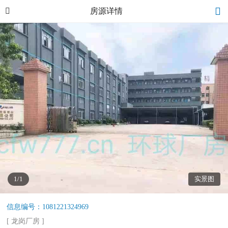
房源详情
1/1
实景图
信息编号：1081221324969
[ 龙岗厂房 ]