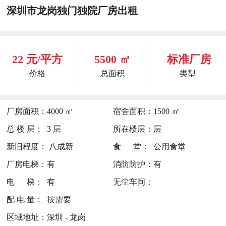
深圳市龙岗独门独院厂房出租
22 元/平方
5500 ㎡
标准厂房
价格
总面积
类型
厂房面积：
4000 ㎡
宿舍面积：
1500 ㎡
总 楼 层：
3 层
所在楼层：
层
新旧程度：
八成新
食 堂：
公用食堂
厂房电梯：
有
消防防护：
有
电 梯：
有
无尘车间：
配 电 量：
按需要
区域地址：
深圳 - 龙岗