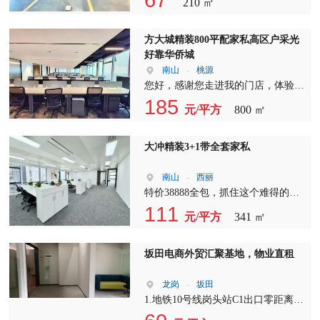
210 ㎡
字楼招租，您将享受到以下优势：
地希望我的专业服务能够帮助您找到
交通便利：周边多条公交线路交汇，
理想的办公场地，让您的企业在这里
地铁站点近在咫尺，让您轻松出行。
生根发芽，一路生意兴隆。 自踏入
方大城精装800平配家私高区户采光
配套齐全：周边餐饮、购物、娱乐设
深圳租售服务行业以来，我一直秉持
好靠华侨城
施一应俱全，满足您的生活和工作需
着真诚和专业的态度。我所提供的图
南山
-
桃源
求。 安全可靠：24小时安保巡逻，
片和视频，都是我本人及团队亲自实
您好，感谢您走进我的门店，体验我
为您提供全方位的安全保障。 设施
地拍摄，力求为每一位客户呈现最真
们专业的服务。自2014年加入深圳租
185
元/平方
800 ㎡
完善：现代化的办公设施，包括高速
实、最直观的房源信息。 由于房源
赁行业以来，我一直秉持着对工作的
宽带、中央空调等，让您的工作更加
数量有限，您目前看到的可能只是冰
热情和责任感，为上千家企业找到了
高效。 办公室出租，我们提供多种
山一角。如果您对眼前的这套房源感
满意的办公场地。 在众多项目中，
大冲精装3+1带全套家私
户型选择，从小型工作室到大型办公
到满意，那自然是再好不过；若觉得
方大城是我特别推荐的一个优质写字
室，满足不同规模企业的需求。我们
还有更适合的，也请直接联系我。您
楼。该项目位于深圳核心区域，拥有
南山
-
西丽
还提供灵活的租赁方式，可根据您的
的需求就是我服务的方向，我会竭尽
800平米的宽敞空间，租金仅为69元/
特价38888全包，抓住这个难得的机
实际需求调整租赁期限。 写字楼出
所能为您提供最贴心的服务。我们公
平/月，性价比极高。 关于费用，物
会，将您的企业落户于我们精心打造
111
租，我们致力于打造一个充满活力的
元/平方
341 ㎡
司拥有全面的房源资源，无论您是寻
业管理费为16元/㎡月，空调计电
的写字楼空间。这里，我们提供341
办公环境。在这里，您可以与各行各
找小面积的办公室，还是宽敞的写字
费，让您无需担心额外的能源开销。
平米的宽敞空间，满足您对办公环境
业的企业家交流合作，共同成长。写
楼，我们都能满足您的需求，不受区
园区共有450个停车位，停车费为300
的高品质需求。 我们的写字楼位于
坂田电商外贸汇聚基地，物业直租
字楼招租，我们期待您的加入，共同
域和面积限制。 在此，我要向您表
元/月，每小时10元，最高封顶35
东北向，采光充足，让您在忙碌的工
创造美好未来。 立即联系我们，了
达最诚挚的感谢，并期待您的支持与
元，满足您的停车需求。 如果您需
作中也能享受到自然光的温暖。这里
龙岗
-
坂田
解更多写字楼出租详情。我们的专业
信任。我也希望能与您建立长久的友
要配备家私，我们也可以提供全套家
不仅是一个办公场所，更是一个提升
1.地铁10号线岗头站C1出口零距离，
团队将为您提供一对一的咨询服务，
谊，共同见证彼此的成长。 以下是
私，让您轻松入驻。看房时间和使用
企业形象的重要平台。 写字楼出
楼下公交站:坂田交警中队，交通便