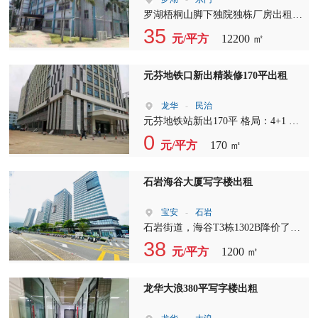
罗湖梧桐山脚下独院独栋厂房出租
12200平，可做会所、月子中心、幼
35
元/平方
12200 ㎡
儿园等，地面三层，一楼4.7米高，
中空部分8米，地下一层，10年合
同，有需要的Call我，欢迎合作带
元芬地铁口新出精装修170平出租
客。
龙华
-
民治
元芬地铁站新出170平 格局：4+1 单
价：43+5 使用率：6成 可定制装修 ?
0
元/平方
170 ㎡
免费停车
石岩海谷大厦写字楼出租
宝安
-
石岩
石岩街道，海谷T3栋1302B降价了，
现在报价36元+8.25管理费+3元空调
38
元/平方
1200 ㎡
费，含税，有客户多多关注
龙华大浪380平写字楼出粗