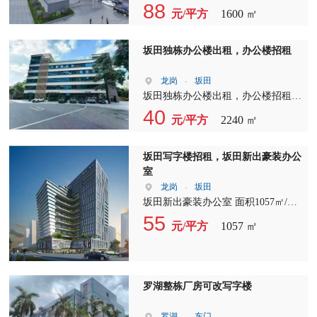
————————————- 车公庙
88
元/平方
1600 ㎡
地铁口物业 面积：1600平整层，可
分租 租金： 88元/平 管理费：6元/平
看房：上班时间段，勿打扰到租客
坂田独栋办公楼出租，办公楼招租
龙岗
-
坂田
坂田独栋办公楼出租，办公楼招租
开发商直租，1-5层共2240平， 使用
40
元/平方
2240 ㎡
率85%单层面积：428平， 带精装
修，空调24小时独立电费， 独立电
梯，带天台！
坂田写字楼招租，坂田新出豪装办公
室
龙岗
-
坂田
坂田新出豪装办公室 面积1057㎡/格
局15+1/独立大堂/24h中央空调/独户
55
元/平方
1057 ㎡
电梯 坐北朝南#通风朝阳#户型方正
层高4m 园林网红休闲办公环境＋坂
田商业圈吃喝玩乐??＋配套人才公寓
＋双地铁??交通便利
罗湖整栋厂房可改写字楼
罗湖
-
东门