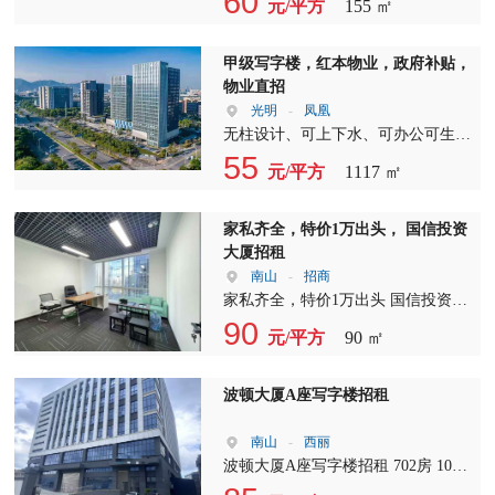
60
帮助您找到最合适的办公空间。办公
关于海翔广场的详细信息： 1. 面
元/平方
155 ㎡
时间都非常灵活，随时看房，随时入
租，我们提供3+1的灵活布局，满足
利。 2.距离沈海高速G15清湖入口
室出租，我们期待与您携手共创辉
积：210平方米 2. 报价：79元/平方米
驻，让您没有后顾之忧。 除了方大
不同企业的需求。无论是初创公司还
3km车程，福民入口3km；高速珠三
煌。 选择我们的写字楼招租，让您
3. 格局：4室1厅 【温馨提醒】 除了
城，我们还拥有大量的在租面积，包
是大型企业，都能在这里找到合适的
角环线G4华为入口2km；1.5km直入
甲级写字楼，红本物业，政府补贴，
的企业在这里焕发新的活力！办公室
海翔广场，我们还拥有100平方米至
括-3000平米及独栋写字楼，满足不
办公空间。 写字楼招租，我们承
梅观快速道。 3.周边配置完善，商业
物业直招
出租，我们用心服务，只为给您带来
2000平方米不等的不同户型写字楼出
同企业的需求。 作为专业的写字楼
诺，带全套办公家私，让您无需额外
配套齐全。与华为，天安云谷，佳兆
光明
-
凤凰
最佳的办公体验。
租、写字楼招租、办公室出租资源。
出租顾问，我拥有足够的专业能力，
投资，即可立即投入使用。从办公桌
业，富士康，宝能等知名企业构成
无柱设计、可上下水、可办公可生
点击我的头像，您可以浏览更多房
能够快速根据客户的要求，匹配出最
椅到文件柜，从电脑到打印机，一应
5km～10分钟经济圈，餐饮，住宿，
产、楼上工业最佳选择、可申请多项
55
源，找到最适合您的办公空间。 为
合适的房源。我们的服务团队专注于
元/平方
1117 ㎡
俱全。 办公室出租，我们的服务团
娱乐，休闲一应俱全。 4.红本物业，
政策补贴 房号：1605单元 三面采光
了更好地协助您完成后续事宜，我们
深圳互联网房产，专业代理南山科技
队将全程为您提供专业的咨询和指
可对公，可注册，可申请办理补贴。
面积：1117㎡ 价格：毛坯：55元/含
提供全程服务，包括备案、缴纳租赁
园大冲片区的写字楼出租业务。 我
导，确保您的办公环境舒适、高效。
5.办公空间全部精装修，家私空调齐
税/月 空调：24小时记电费 朝向：东
家私齐全，特价1万出头， 国信投资
税、搬家、装修、室内绿化、办公室
们提供全程陪同服务，从看房到签订
在这里，您将享受到一站式服务，让
全，隔间，会议室，茶水间，接待
南 备注：整栋室内无柱设计、消防
大厦招租
清洁等。为了避免您看房辛苦，节约
合同，都有专属顾问为您提供1对1的
您的企业运营更加顺畅。 选择我
区，休息区，前台服务，打印等应有
合格，可上下水排烟排污、红本可备
南山
-
招商
您宝贵时间，请您提前电话沟通，我
专业化服务。我们承诺不收取任何费
们，您将获得： 宽敞的办公空间，
尽有，直接拎包办公，省钱省力省
案、可协助申请多项补贴、可办公及
家私齐全，特价1万出头 国信投资大
们将及时匹配并预约适合您的房源。
用，欢迎您的监督。 在您签约后，
满足您的成长需求 东北向采光，提
心！ 6.项目清盘期间，价格美丽。65
生产 光明新区，制造业，智能科技
厦1307 面积:90㎡，70%使用率 格
90
祝您工作顺利，财源广进！期待与您
我们还将全程协助后续事项，包括备
升工作效率 全套办公家私，节省您
元/平方
90 ㎡
元/平米直租！！ 如华为为邻，天安
也汇聚地，区域内高薪科技行业，智
局:2+1，卡位6-8卡位
的合作，共同开启美好的办公新篇
案、缴纳租赁税、搬家、装修、室内
的投资成本 专业服务团队，全程贴
云谷，佳兆业为伴，祝您生意兴隆，
能业，制造业普遍汇聚如此，政府紧
章。
清洁绿化等，让您无后顾之忧，专注
心支持 写字楼出租、写字楼招租、
生活愉快！！
密关注和大力支持，潜力极大！ 光
波顿大厦A座写字楼招租
于企业的运营和发展。 选择我们，
办公室出租，我们致力于为每一位客
明新区，邻近高铁光明站，光明区高
就是选择专业、高效、贴心的服务。
户打造理想的办公环境。现在就联系
薪科技办公汇聚区，车位充足，花园
南山
-
西丽
无论是写字楼出租、写字楼招租还是
我们，以特价38888全包的价格，开
式办公环境，坐享光明科技，制造业
波顿大厦A座写字楼招租 702房 103
办公室出租，我们都将竭诚为您服
启您的事业新篇章。
资源。 招商局物业，物业管理成
平 1+1 朝北 703房 142平 2+1 北 705