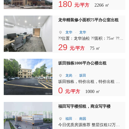
?????????????2+1格局， 单位：14C-
议中心免费使用?? [爱心]【楼层】15-
180
元/平方
2266 ㎡
201 面积：98平 价格：99元/平 管理
18层精装修，19-22层毛坯（可定制
费，13元/平 2+1格局，朝东 电话?
装修） [爱心]【面积】100平-整层
18503040407王大师 红本备案，24小
2266平 [爱心]【租金】180元/平含税
龙华精装修小面积75平办公室出租
时空调位：14C-105 朝向:?南，5人间
起 [爱心]【物业费】25元/平（含
价格：5500元(包管理费） 单位：
税） [爱心]【空调】24小时独立控制
龙华
-
龙华
14C-209A 朝向：南 ??价格：6500元
[爱心]【地铁】2号线/11号线后海站F
??位置：龙华油松 ??面积：75㎡ ??格
（包管理费） 单位：14C-203 朝向：
出口无缝衔接 [爱心]【片区定位】 ??
局：1+1（独立隔间+开放办公区） ?
29
元/平方
75 ㎡
正南，6一8人间 价格：6500元（包
深圳湾企业国际总部基地 80多家湾
优势：精装交付、水电通、家私全
管理费） 单位：14C-207 面积：125
区企业总部集群，周边阿里巴巴、腾
齐、拎包办公 ??适合：初创团队、电
平 价格：99元/平 管理费，13元/平
讯、华润、恒大、联想、今日头条等
商直播、设计工作室、企业分公司
坂田独栋1000平办公楼出租
?????????????2+1格局， 单位：14C-
名企云集。
201 面积：98平 价格：99元/平 管理
龙岗
-
坂田
费，13元/平 2+1格局，朝东
坂田独栋，特价出租，特价出租 坂
田独栋、坂田独栋、地铁口步行900
0
元/平方
1000 ㎡
米 全新独栋1-3层，实际面积1000平
方，办公接待，电商贸易，公司总部
福田写字楼招租，商业写字楼
福田
-
南园
今日优质房源推荐 整层仅租12万