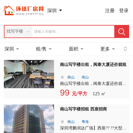
注册
登录
深圳
找写字楼
深圳
租/售
面积
更多
南山写字楼出租，闽泰大厦还价就租
南山
-
南山
南山写字楼出租，闽泰大厦还价就租
单位：14C-105 朝向:?南，5人间 价
99
元/平方
125 ㎡
格：5500元(包管理费） 单位：14C-
209A 朝向：南 ??价格：6500元（包
管理费） 单位：14C-203 朝向：正
南山写字楼招租 西座招商
南，6一8人间 价格：6500元（包管
理费） 单位：14C-207 面积：125平
南山
-
粤海
价格：99元/平 管理费，13元/平
深圳湾鹏润达广场】西座?? ??大型会