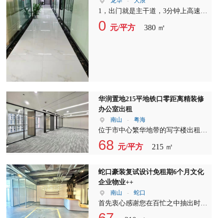
龙华
-
大浪
1，出门就是主干道，3分钟上高速，
周边配套，右转5分钟到大浪商业中
0
元/平方
380 ㎡
心，吃特色菜，住高档酒店，直行即
是大浪行政中心，办事方便，左转步
行到地铁口约5-7分钟，出门30米就
是公交站台 2、本园区一手物业使用
率高，更可按客户需求定制装修，本
项目的价格实惠，是您的最佳选择！
3，本项目车位充足
华润置地215平地铁口零距离精装修
办公室出租
南山
-
粤海
位于市中心繁华地带的写字楼出租，
现推出2+1格局精装修办公室招租。
68
元/平方
215 ㎡
这里交通便利，周边配套设施齐全，
是您企业发展的理想之地。 我们提
供的写字楼出租空间，设计独特，布
蛇口豪装复试设计免租期6个月文化
局合理，充分满足不同企业的办公需
企业物业++
求。2+1格局的设计，既保证了空间
南山
-
蛇口
的宽敞，又兼顾了功能分区，让您的
首先衷心感谢您在百忙之中抽出时间
办公环境更加舒适。 选择我们的写
浏览我的房源页面。在这里，我诚挚
67