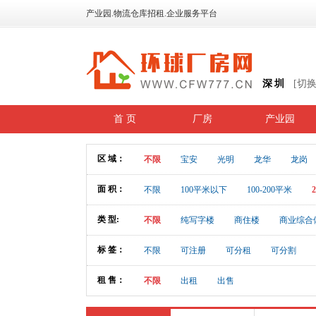
产业园.物流仓库招租.企业服务平台
深圳
[切
首 页
厂房
产业园
区 域：
不限
宝安
光明
龙华
龙岗
面 积：
不限
100平米以下
100-200平米
类 型:
不限
纯写字楼
商住楼
商业综合
标 签：
不限
可注册
可分租
可分割
租 售：
不限
出租
出售