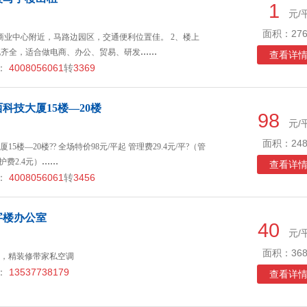
1
元/
面积：276
商业中心附近，马路边园区，交通便利位置佳。 2、楼上
水电齐全，适合做电商、办公、贸易、研发
……
查看详
：
4008056061
转
3369
科技大厦15楼—20楼
98
元/
面积：248
楼—20楼?? 全场特价98元/平起 管理费29.4元/平?（管
护费2.4元）
……
查看详
：
4008056061
转
3456
字楼办公室
40
元/
面积：368
，精装修带家私空调
：
13537738179
查看详