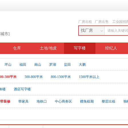
厂房出租
厂房出售
工业园招
找厂房
换城市]
仓库
土地/地皮
写字楼
经纪人
坪山
福田
南山
罗湖
盐田
大鹏
200-500平米
500-800平米
800-1500平米
1500平米以上
体楼
酒店写字楼
带装修
带家具
地铁口
中心商务区
赠免租期
整层出租
独