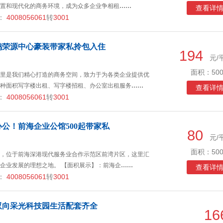
置和现代化的商务环境，成为众多企业争相租
……
查看详
：
4008056061
转
3001
鸿荣源中心豪装带家私拎包入住
194
元/
面积：500
里是我们精心打造的商务空间，致力于为各类企业提供优
种面积写字楼出租、写字楼招租、办公室出租服务
……
查看详
：
4008056061
转
3001
公！前海企业公馆500起带家私
80
元/
面积：500
，位于前海深港现代服务业合作示范区前湾片区，这里汇
企业发展的理想之地。 【面积展示】：前海企
……
查看详
：
4008056061
转
3001
双向采光科技园生活配套齐全
16