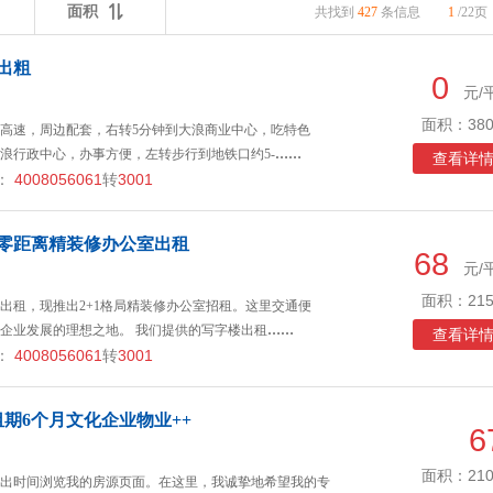
面积
共找到
427
条信息
1
/22页
出粗
0
元/
面积：380
上高速，周边配套，右转5分钟到大浪商业中心，吃特色
浪行政中心，办事方便，左转步行到地铁口约5-
……
查看详
：
4008056061
转
3001
口零距离精装修办公室出租
68
元/
面积：215
出租，现推出2+1格局精装修办公室招租。这里交通便
企业发展的理想之地。 我们提供的写字楼出租
……
查看详
：
4008056061
转
3001
期6个月文化企业物业++
6
面积：210
出时间浏览我的房源页面。在这里，我诚挚地希望我的专