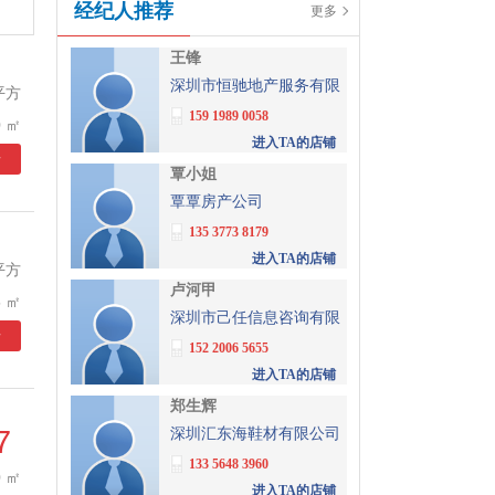
经纪人推荐
更多
王锋
深圳市恒驰地产服务有限
平方
公司
159 1989 0058
 ㎡
进入TA的店铺
情
覃小姐
覃覃房产公司
135 3773 8179
进入TA的店铺
平方
卢河甲
 ㎡
深圳市己任信息咨询有限
情
公司
152 2006 5655
进入TA的店铺
郑生辉
7
深圳汇东海鞋材有限公司
133 5648 3960
 ㎡
进入TA的店铺