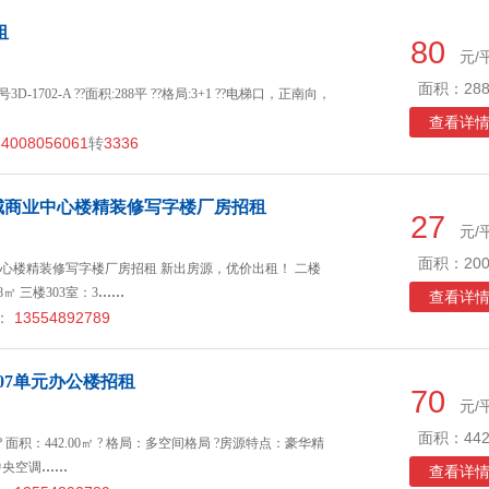
租
80
元/
面积：288
-1702-A ??面积:288平 ??格局:3+1 ??电梯口，正南向，
查看详
4008056061
转
3336
城商业中心楼精装修写字楼厂房招租
27
元/
面积：200
心楼精装修写字楼厂房招租 新出房源，优价出租！ 二楼
8㎡ 三楼303室：3
……
查看详
：
13554892789
07单元办公楼招租
70
元/
面积：442
? 面积：442.00㎡ ? 格局：多空间格局 ?房源特点：豪华精
中央空调
……
查看详