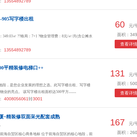
：
13554892789
4-905写字楼出租
60
元/
面积：349
积：349.03㎡ ??格局：7+1 ?物业管理费：8元/㎡/月(含公摊水
查看详
：
13554892789
00平精装修电梯口++
131
元/
面积：500
地段，是您企业发展的理想之选。此写字楼出租、写字楼
物业的亮点。 该写字楼出租面积达500平方
……
查看详
：
4008056061
转
3001
厦~精装修双面采光配套成熟
167
元/
心
面积：260
前海自贸区核心商务地标 位于前海自贸区的核心地段，前