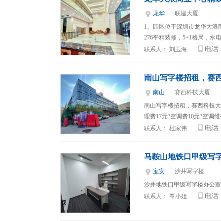
龙华
联建大厦
1、园区位于深圳市龙华大浪
276平精装修，5+1格局，
电话
联系人：
刘玉海
南山写字楼招租，赛西
南山
赛西科技大厦
南山写字楼招租，赛西科技大厦15
理费17元?空调费10元?空调维
电话
联系人：
杜家伟
马鞍山地铁口甲级写
宝安
沙井写字楼
沙井地铁口甲级写字楼办公室
电话
联系人：
覃小姐