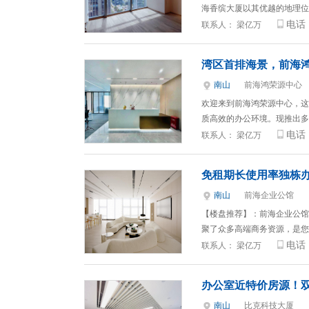
海香缤大厦以其优越的地理位
电话
联系人：
梁亿万
湾区首排海景，前海
南山
前海鸿荣源中心
欢迎来到前海鸿荣源中心，这
质高效的办公环境。现推出多
电话
联系人：
梁亿万
免租期长使用率独栋办
南山
前海企业公馆
【楼盘推荐】：前海企业公馆
聚了众多高端商务资源，是您
电话
联系人：
梁亿万
办公室近特价房源！
南山
比克科技大厦