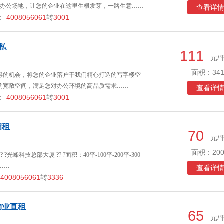
办公场地，让您的企业在这里生根发芽，一路生意
……
查看详
：
4008056061
转
3001
私
111
元/
面积：341
个难得的机会，将您的企业落户于我们精心打造的写字楼空
米的宽敞空间，满足您对办公环境的高品质需求
……
查看详
：
4008056061
转
3001
招租
70
元/
面积：200
光峰科技总部大厦 ?? ?面积：40平-100平-200平-300
……
查看详
4008056061
转
3336
物业直租
65
元/