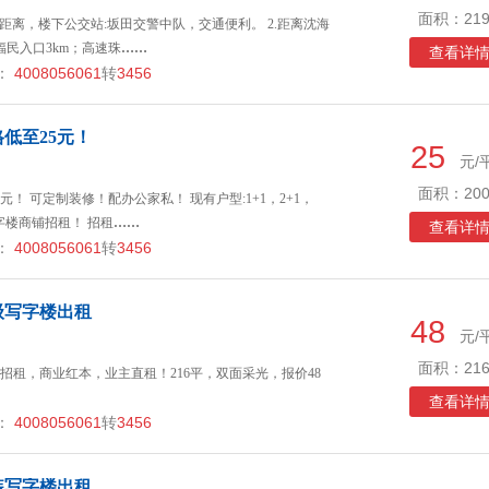
面积：219
口零距离，楼下公交站:坂田交警中队，交通便利。 2.距离沈海
福民入口3km；高速珠
……
查看详
：
4008056061
转
3456
低至25元！
25
元/
面积：200
！ 可定制装修！配办公家私！ 现有户型:1+1，2+1，
写字楼商铺招租！ 招租
……
查看详
：
4008056061
转
3456
级写字楼出租
48
元/
面积：216
招租，商业红本，业主直租！216平，双面采光，报价48
查看详
：
4008056061
转
3456
装写字楼出租