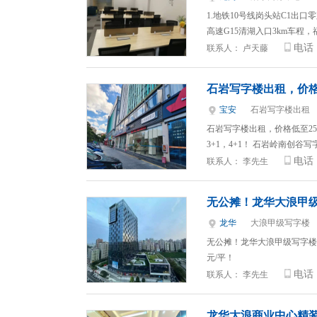
1.地铁10号线岗头站C1出
高速G15清湖入口3km车程，
电话
联系人：
卢天藤
石岩写字楼出租，价格
宝安
石岩写字楼出租
石岩写字楼出租，价格低至25元
3+1，4+1！ 石岩岭南创谷
电话
联系人：
李先生
无公摊！龙华大浪甲
龙华
大浪甲级写字楼
无公摊！龙华大浪甲级写字楼
元/平！
电话
联系人：
李先生
龙华大浪商业中心精