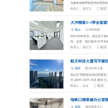
业服务能够帮助您找到理想的
电话
联系人：
梁亿万
大冲精装3+1带全套家
南山
大冲科技园
特价38888全包，抓住这
间。这里，我们提供341平
电话
联系人：
梁亿万
航天科技大厦写字楼
福田
航天科技大厦
南山区?西丽留仙洞总部基地 ?? ?
平-400平-500平-半层-整层 已
电话：
联系人：
任生
地铁口精装修办公室
龙岗
潮乐商务中心