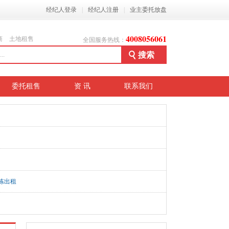
经纪人登录
|
经纪人注册
|
业主委托放盘
4008056061
商
土地租售
全国服务热线：
委托租售
资 讯
联系我们
栋出租