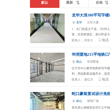
默认
最新
价格
龙华大浪380平写字楼
龙华
元芬大厦
1，出门就是主干道，3分钟
菜，住高档酒店，直行即是大
电话
联系人：
刘女士
华润置地215平地铁
南山
华润置地
位于市中心繁华地带的写字楼
利，周边配套设施齐全，是您
电话
联系人：
梁亿万
蛇口豪装复试设计免租
南山
海翔广场
首先衷心感谢您在百忙之中抽