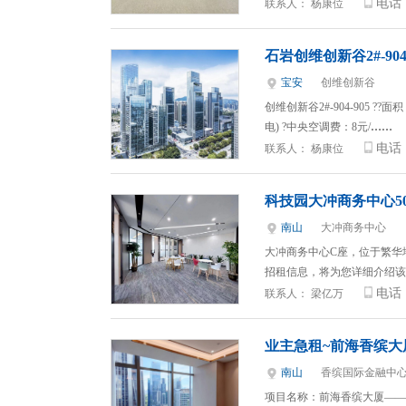
电话
联系人：
杨康位
石岩创维创新谷2#-90
宝安
创维创新谷
创维创新谷2#-904-905 ??面
电) ?中央空调费：8元/
……
电话
联系人：
杨康位
科技园大冲商务中心5
南山
大冲商务中心
大冲商务中心C座，位于繁华
招租信息，将为您详细介绍该
电话
联系人：
梁亿万
业主急租~前海香缤大
南山
香缤国际金融中
项目名称：前海香缤大厦——