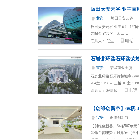
坂田天安云谷 业主直
龙岗
坂田天安云谷
坂田天安云谷 业主直租 1??房号3D
带阳台 ??共区可放
……
电话：
联系人：
任生
石岩北环路石环路荣
宝安
荣城商业大厦
石岩北环路石环路荣城商业中
204室：198㎡ 三楼301室：19
电话
联系人：
杨康位
【创维创新谷】6#楼5
宝安
创维创新谷
【创维创新谷】6#楼507单元 
装修 ? 管理费：16元/㎡（含