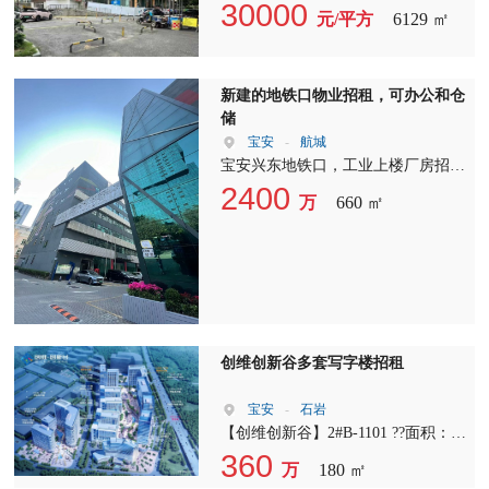
筑 6129.35 m? 周边高档住宅区 1. 总
30000
元/平方
6129 ㎡
占地积:66196.38 m?，共用宗地 2. 建
筑面积约:6129.35 m? ? 一栋三层半商
业综合楼 ? 共五本不动产权证 3. 消
新建的地铁口物业招租，可办公和仓
防:主体 4. 产权性质:国有建设用地使
储
用权 5. 土地用途:商业用地 6. 物业现
宝安
-
航城
状:出租，目前收租 70 万元左右/月，
宝安兴东地铁口，工业上楼厂房招租
剩余 1/3 空置中，若全部出租，租金
可做办公和厂房 1??研发楼13-33楼
可达100 多万/月，无物业管理费，可
2400
万
660 ㎡
（??可做酒店） ?单层建筑面积1500
协商清场。 7. 使用年限:53 年 8. 交
平，实际1100平左右 ?（可分）100平
易方式:股权转让 9. 区位介绍:此商业
左右起租 ?使用率整层75% 2??厂房1-
综合楼，大马路边，门口是八车道，
15楼， ?单层建筑面积：3500平（可
周边商业氛围非常 成熟，周边商品
分） 约1300平+2200平 ?4部客梯，4
房价格，8-12 万/平方， 可做商业酒
部3吨货梯，8个卸货平台 ?使用率
店，综合写字楼，综合市场，南 山
85% ??地铁5号线兴东站
区作为珠三角大湾区中心据点，此物
创维创新谷多套写字楼招租
业后期升值非常大，手续齐全，非常
适合投资。
宝安
-
石岩
【创维创新谷】2#B-1101 ??面积：
186.17㎡ ??格局：3+1 ?房源特点：东
360
万
180 ㎡
向户型、双面采光、落地窗 ?物业管