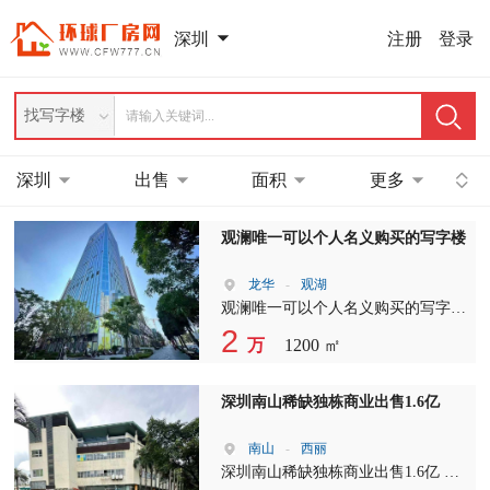
注册
登录
深圳
找写字楼
深圳
出售
面积
更多
观澜唯一可以个人名义购买的写字楼
龙华
-
观湖
观澜唯一可以个人名义购买的写字楼
地铁口现房发售 面积120平起售，整
2
万
1200 ㎡
层1000平 售价1.6-1.9万/平
深圳南山稀缺独栋商业出售1.6亿
南山
-
西丽
深圳南山稀缺独栋商业出售1.6亿 建