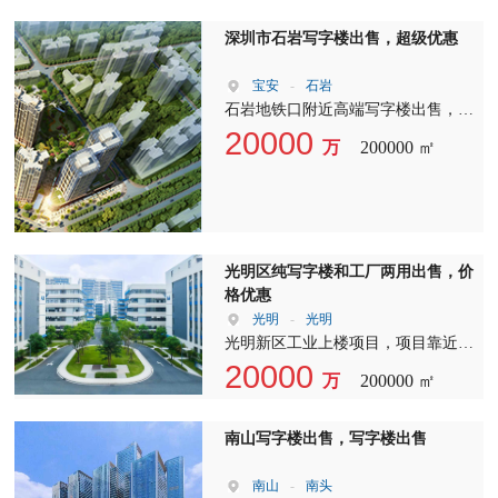
理费：8元/㎡/月(含公摊水电) ?中央
空调费：8元/㎡/月(含维护费和使用
深圳市石岩写字楼出售，超级优惠
电费) ??使用率：70%+ ??停车位：
3350个车位，月卡300元/月
宝安
-
石岩
石岩地铁口附近高端写字楼出售，海
谷科技大厦出售，位置优越，红本产
20000
万
200000 ㎡
权，石岩地标建筑，欢迎投资客户实
地勘探。
光明区纯写字楼和工厂两用出售，价
格优惠
光明
-
光明
光明新区工业上楼项目，项目靠近地
铁6号线边上，全新幕墙玻璃，现代
20000
万
200000 ㎡
工艺厂房和写字楼两用，价格优惠：
2000万起，按揭可以做3成
南山写字楼出售，写字楼出售
南山
-
南头