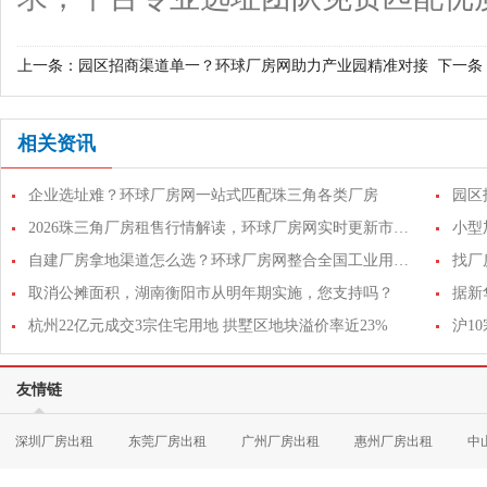
上一条：
园区招商渠道单一？环球厂房网助力产业园精准对接
下一条
优质制造企业
吗？
相关资讯
企业选址难？环球厂房网一站式匹配珠三角各类厂房
2026珠三角厂房租售行情解读，环球厂房网实时更新市场价格数据
自建厂房拿地渠道怎么选？环球厂房网整合全国工业用地招商资源
取消公摊面积，湖南衡阳市从明年期实施，您支持吗？
据新
杭州22亿元成交3宗住宅用地 拱墅区地块溢价率近23%
友情链
深圳厂房出租
东莞厂房出租
广州厂房出租
惠州厂房出租
中