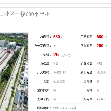
工业区一楼680平出租
680
680
总面积：
厂房面积：
㎡
㎡
200
办公室面积：
㎡
宿舍面积：
㎡
25
价格：
元/平方
总楼层：
5 层
所在楼层：
2 层
厂房结构：
标准厂房
新旧程度：
九成新
食堂：
公用食堂
厂房电梯：
有
消防防护：
有
电梯：
有
无尘车间：
有
配电量：
430Kva
区域地址：
深圳 - 宝安 - 石岩