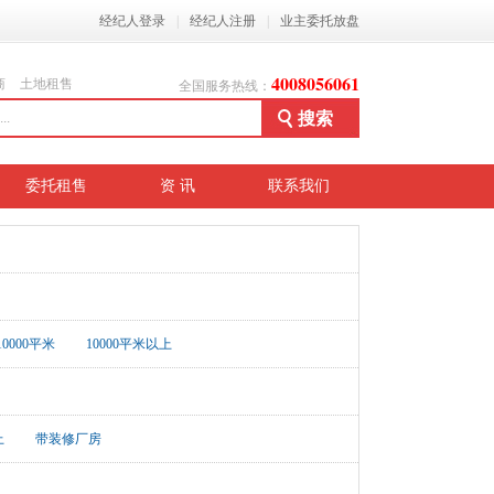
经纪人登录
|
经纪人注册
|
业主委托放盘
4008056061
商
土地租售
全国服务热线：
委托租售
资 讯
联系我们
-10000平米
10000平米以上
上
带装修厂房