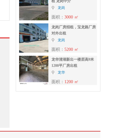
租 龙岗中介
龙岗
面积：
3000 ㎡
龙岗厂房招租，宝龙路厂房
对外出租
龙岗
面积：
5200 ㎡
龙华清湖新出一楼层高9米
1200平厂房出租
龙华
面积：
1200 ㎡