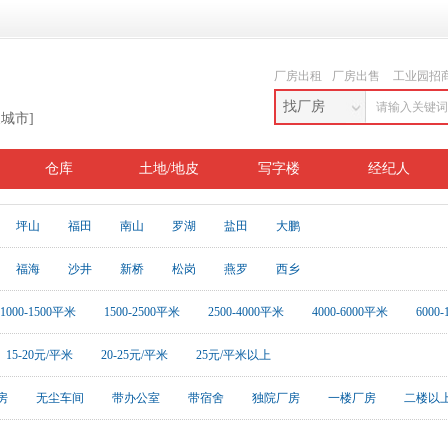
厂房出租
厂房出售
工业园招
找厂房
换城市]
仓库
土地/地皮
写字楼
经纪人
坪山
福田
南山
罗湖
盐田
大鹏
福海
沙井
新桥
松岗
燕罗
西乡
1000-1500平米
1500-2500平米
2500-4000平米
4000-6000平米
6000
15-20元/平米
20-25元/平米
25元/平米以上
房
无尘车间
带办公室
带宿舍
独院厂房
一楼厂房
二楼以