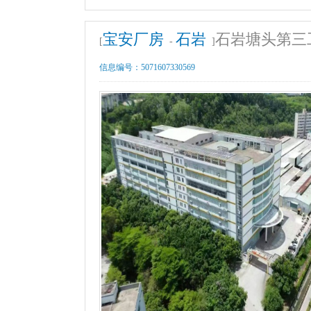
宝安厂房
石岩
石岩塘头第三
[
-
]
信息编号：
5071607330569