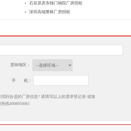
石岩原房东独门独院厂房招租
深圳高端整栋厂房招租
意响地区：
手 机：
有找到合适的厂房信息? 请填写以上的需求登记表
或致
服热线
4008056061