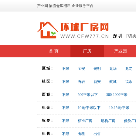
产业园.物流仓库招租.企业服务平台
深圳
[切
首 页
厂房
产业园
区 域：
不限
宝安
光明
龙华
龙岗
镇 区：
不限
石岩
新安
航城
福永
面 积：
不限
500平米以下
500-1000平米
租 金：
不限
10元/平米以下
10-15元/平米
标 签：
不限
标准厂房
钢构厂房
低价厂
租 售：
不限
出租
出售