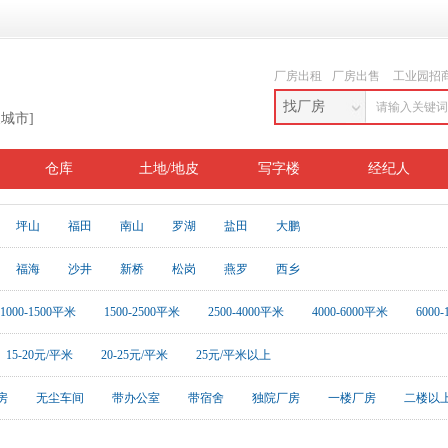
厂房出租
厂房出售
工业园招
找厂房
换城市]
仓库
土地/地皮
写字楼
经纪人
坪山
福田
南山
罗湖
盐田
大鹏
福海
沙井
新桥
松岗
燕罗
西乡
1000-1500平米
1500-2500平米
2500-4000平米
4000-6000平米
6000
15-20元/平米
20-25元/平米
25元/平米以上
房
无尘车间
带办公室
带宿舍
独院厂房
一楼厂房
二楼以