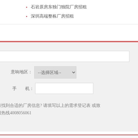
石岩原房东独门独院厂房招租
深圳高端整栋厂房招租
意响地区：
手 机：
有找到合适的厂房信息? 请填写以上的需求登记表
或致
服热线
4008056061