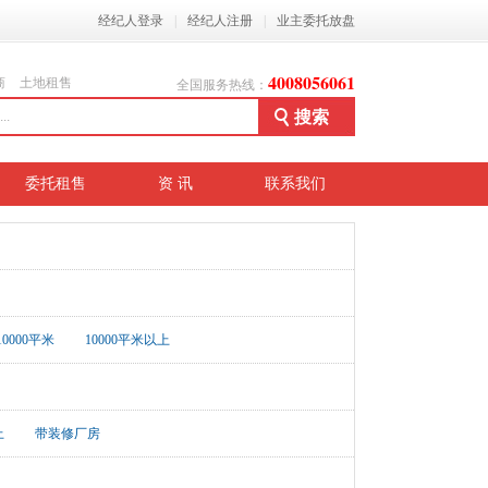
经纪人登录
|
经纪人注册
|
业主委托放盘
4008056061
商
土地租售
全国服务热线：
委托租售
资 讯
联系我们
-10000平米
10000平米以上
上
带装修厂房