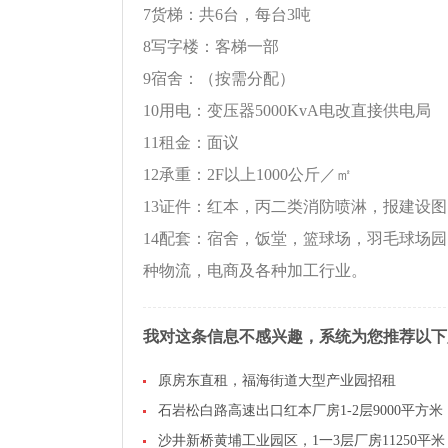
7货梯：共6台，每台3吨
8写字楼：客梯一部
9宿舍：（按需分配）
10用电：变压器5000KvA电改直接供电局
11租金：面议
12承重：2F以上1000公斤／㎡
13证件：红本，丙二类消防喷淋，报建设
14配套：宿舍，饭堂，篮球场，羽毛球场园
种物流，电商及各种加工行业。
我对这条信息不感兴趣，系统为您推荐以下
原房东直租，福海街道大型产业园招租
石岩松白路高速出口红本厂房1-2层9000平方米
沙井新桥黄埔工业园区，1一3层厂房11250平米