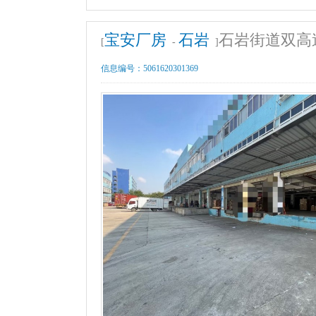
宝安厂房
石岩
石岩街道双高
[
-
]
信息编号：
5061620301369