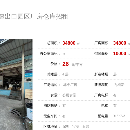
速出口园区厂房仓库招租
34800
34800
总面积：
厂房面积：
㎡
10000
办公室面积：
㎡
宿舍面积：
26
价格：
元/平方
总楼层：
4 层
所在楼层：
层
厂房结构：
标准厂房
新旧程度：
九成新
食堂：
公用食堂
厂房电梯：
有
消防防护：
有
电梯：
有
无尘车间：
有
配电量：
315KVA
区域地址：
深圳 - 宝安 - 石岩