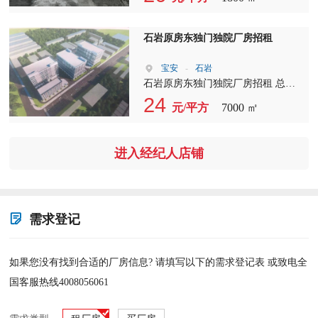
积出，高7米，6号地铁口，合同3-6
年。
石岩原房东独门独院厂房招租
宝安
-
石岩
石岩原房东独门独院厂房招租 总面
积7000平方 厂房两层6000平方 宿舍
24
元/平方
7000 ㎡
1000平方，电400千瓦 一楼6.5高带牛
角位，二楼4.5米高，有吊顶办公
室。
进入经纪人店铺
需求登记
如果您没有找到合适的厂房信息? 请填写以下的需求登记表 或致电全
国客服热线4008056061