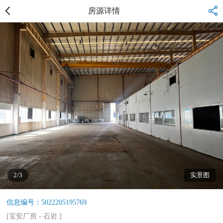
房源详情
2/3
实景图
信息编号：5022205195769
[
宝安厂房
-
石岩
]