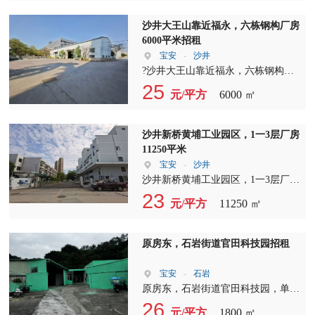
淋，空地大，进出方便，合同年限
长，电按需。
​沙井大王山靠近福永，六栋钢构厂房
6000平米招租
宝安
-
沙井
?沙井大王山靠近福永，六栋钢构厂
房6000平米，空地约14,000平米，每
25
元/平方
6000 ㎡
栋约1000平方，高度约7-9米，都可
以做独立院子，合同五年，免租期
长，随时可看！ ?6000平米，空地约
沙井新桥黄埔工业园区，1一3层厂房
14,000平米，每栋约1000平方，高度
11250平米
约7-9米，都可以做独立院子，合同
宝安
-
沙井
五年，免租期长，随时可看！ ?
沙井新桥黄埔工业园区，1一3层厂房
11250平米，宿舍4100平米，2025年4
23
元/平方
11250 ㎡
月30日左右空出???价格好谈
原房东，石岩街道官田科技园招租
宝安
-
石岩
原房东，石岩街道官田科技园，单一
层钢构1800平，租金19.9元，实际面
26
元/平方
1800 ㎡