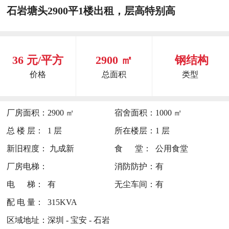
石岩塘头2900平1楼出租，层高特别高
36 元/平方
2900 ㎡
钢结构
价格
总面积
类型
厂房面积：
2900 ㎡
宿舍面积：
1000 ㎡
总 楼 层：
1 层
所在楼层：
1 层
新旧程度：
九成新
食 堂：
公用食堂
厂房电梯：
消防防护：
有
电 梯：
有
无尘车间：
有
配 电 量：
315KVA
区域地址：
深圳 - 宝安 - 石岩