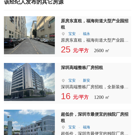
该经纪人发布的其它房源
原房东直租，福海街道大型产业园招
租
宝安
-
福永
原房东直租，福海街道大型产业园，
3楼整层2600平报价25元，1台全新的
25
元/平方
2600 ㎡
客，2台三吨货梯，主干道上，形象
非常好，合同3-10年
深圳高端整栋厂房招租
宝安
-
新安
深圳高端整栋厂房招租，全新装修:
每层豪华精装大堂，一部5吨货梯，
16
元/平方
1200 ㎡
一部豪华客梯。金刚砂地板，不是毛
胚的那种。红本在手，随时可看可交
付。 1楼1200平米报16元高8米，配
超低价，深圳市最便宜的独院厂房招
卸货平台 3至7楼每层1360平米报8元
租
高5米 8楼单层1360平米报7元高5米
宝安
-
福海
有光伏覆盖 宿舍按需共有16间 荷
超低价，深圳市最便宜的独院厂房招