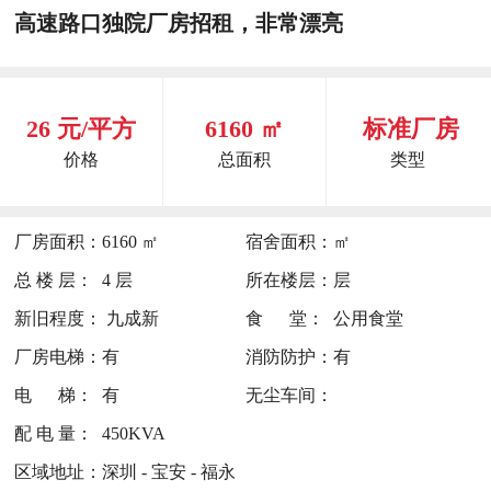
高速路口独院厂房招租，非常漂亮
26 元/平方
6160 ㎡
标准厂房
价格
总面积
类型
厂房面积：
6160 ㎡
宿舍面积：
㎡
总 楼 层：
4 层
所在楼层：
层
新旧程度：
九成新
食 堂：
公用食堂
厂房电梯：
有
消防防护：
有
电 梯：
有
无尘车间：
配 电 量：
450KVA
区域地址：
深圳 - 宝安 - 福永