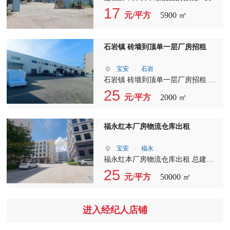
载:1楼2吨、2楼1吨、3-8楼0.7吨，配
租 独门独院招租，可整租，可分层
17
元/平方
5900 ㎡
电:800KVA。
租。 三层半厂房5900平方， 宿舍
1500平方电可按需， 厂房三层半带
两吨新电梯 宿舍四至五楼两层24
石岩镇 砖墙到顶单一层厂房招租
间， 每间宿舍升级改， 造独立的充
电房洗手间， 厂房优势，配套完
宝安
-
石岩
善，主干道边上。
石岩镇 砖墙到顶单一层厂房招租 厂
房：2000平方 中间无柱 滴水：8米
25
元/平方
2000 ㎡
配电：按需 宿舍：按需 厂房方正好
规划 空地大 拖头好进出停靠
福永红本厂房物流仓库出租
宝安
-
福永
福永红本厂房物流仓库出租 总建面
115066平米 一栋：1-3层，总面积
25
元/平方
50000 ㎡
29566平方米， 1楼11220平米， 2楼
9173平米， 3楼9173平米， 四部3吨
货梯， 1楼层高9米，2-4楼4.5米。 二
进入经纪人店铺
栋：1-5层，总面积50500平米， 一楼
11300平米 2-5楼每层9800平米， 一