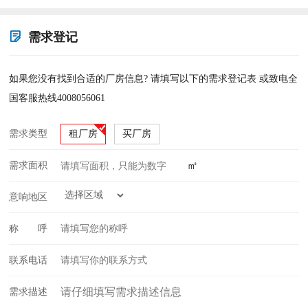
楼层高9米，楼上层高4.5米， 10部3
吨货梯1部客梯。 3栋宿舍：35000平
需求登记
米
如果您没有找到合适的厂房信息? 请填写以下的需求登记表 或致电全
国客服热线4008056061
需求类型
租厂房
买厂房
㎡
需求面积
意响地区
称 呼
联系电话
需求描述