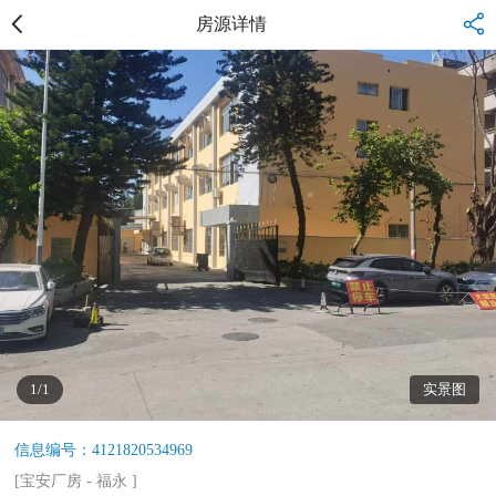
房源详情
1/1
实景图
信息编号：4121820534969
[
宝安厂房
-
福永
]