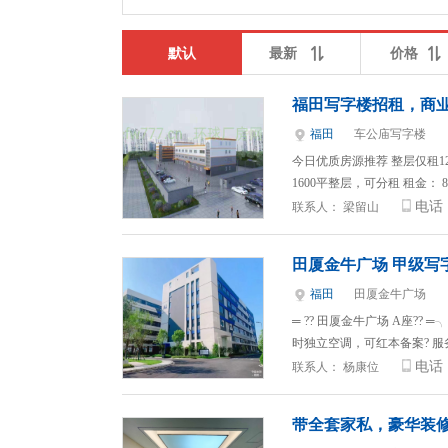
默认
最新
价格
福田写字楼招租，商
福田
车公庙写字楼
今日优质房源推荐 整层仅租1
1600平整层，可分租 租金： 8
电话
联系人：
梁留山
田厦金牛广场 甲级写
福田
田厦金牛广场
═ ?? 田厦金牛广场 A座?? ═
时独立空调，可红本备案? 服
电话
联系人：
杨康位
带全套家私，豪华装