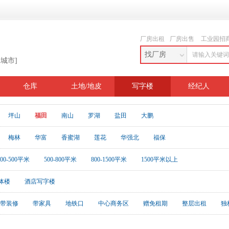
厂房出租
厂房出售
工业园招
找厂房
换城市]
仓库
土地/地皮
写字楼
经纪人
坪山
福田
南山
罗湖
盐田
大鹏
梅林
华富
香蜜湖
莲花
华强北
福保
200-500平米
500-800平米
800-1500平米
1500平米以上
体楼
酒店写字楼
带装修
带家具
地铁口
中心商务区
赠免租期
整层出租
独