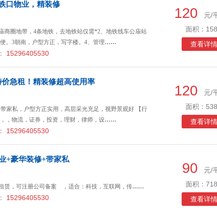
地铁口物业，精装修
120
元/
面积：158
公庙商圈地带，4条地铁，去地铁站仅需*2、地铁线车公庙站
便。3朝南，户型方正，写字楼。4、管理
……
查看详
：
15296405530
特价急租！精装修超高使用率
120
元/
面积：538
装修带家私，户型方正实用，高层采光充足，视野景观好 【行
，，物流，证券，投资，理财，律师，设
……
查看详
：
15296405530
业+豪华装修+带家私
90
元/
面积：718
楼租赁，可注册公司备案 ，适合：科技，互联网，传
……
：
15296405530
查看详