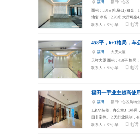
福田
福田中心区
面积：550㎡(电梯口) 租金：1
地窗 净高：2.93米 大厅可坐4
电话
联系人：
钟小翠
458平，6+1格局，
福田
大庆大厦
天祥大厦 面积：458平 格局：
电话
联系人：
钟小翠
福田一手业主超高使
福田
福田中心区购物
1.豪华装修，办公室3+1格
围非常棒。 2.无行业限制
电话
联系人：
钟小翠