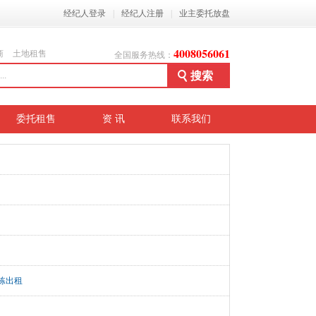
经纪人登录
|
经纪人注册
|
业主委托放盘
4008056061
商
土地租售
全国服务热线：
委托租售
资 讯
联系我们
栋出租