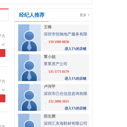
经纪人推荐
更多
王锋
深圳市恒驰地产服务有限
平方
公司
159 1989 0058
 ㎡
进入TA的店铺
情
覃小姐
覃覃房产公司
135 3773 8179
进入TA的店铺
平方
卢河甲
 ㎡
深圳市己任信息咨询有限
情
公司
152 2006 5655
进入TA的店铺
郑生辉
深圳汇东海鞋材有限公司
平方