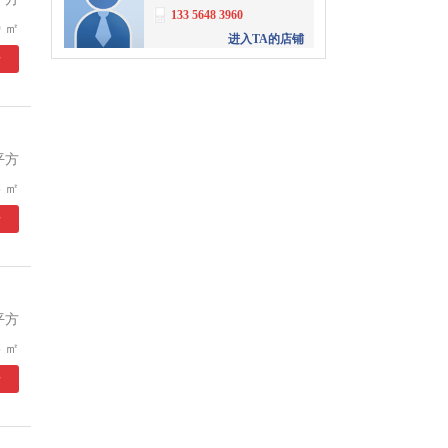
133 5648 3960
 ㎡
进入TA的店铺
情
单凤林
深圳市华盈地产业服务有
限公司
153 6151 1981
进入TA的店铺
平方
江先生
 ㎡
深圳商办网络科技有限公
情
司
186 0276 1576
进入TA的店铺
文齐明
富耀工业地产
平方
4008056061
转
3001
 ㎡
进入TA的店铺
情
陶大军
富耀工业地产
4008056061
转
3336