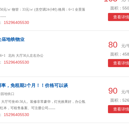
面积：550
50元/㎡ 物管：33元/㎡ (含空调24小时) 格局：6+1 全景落
……
查看详
：
15296405530
车公庙地铁物业
80
元/
面积：458
6+1 北向 大厅30人左右办公
：
15296405530
查看详
用率，免租期2个月！！价格可以谈
90
元/
公园地铁口
面积：526
局，大厅可坐40-50人。装修非常豪华，灯光效果好，办公氛
，有红本，可租售备案、可注册公司
……
查看详
：
15296405530