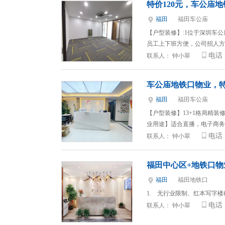
特价120元，车公庙
福田
福田车公庙
【户型装修】:1位于深圳车
员工上下班方便，公司招人方
电话
联系人：
钟小翠
车公庙地铁口物业，
福田
福田车公庙
【户型装修】13+1格局精
业用途】适合直播，电子商务
电话
联系人：
钟小翠
福田中心区+地铁口物
福田
福田地铁口
1. 无行业限制、红本写字
电话
联系人：
钟小翠