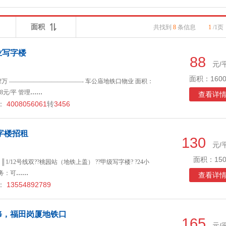
面积
共找到
8
条信息
1
/1页
业写字楼
88
元/
面积：1600
2万 ————————————- 车公庙地铁口物业 面积：
8元/平 管理
……
查看详
：
4008056061
转
3456
字楼招租
130
元/
面积：150
╮ ║1/12号线双??桃园站（地铁上盖） ??甲级写字楼? ?24小
务：可
……
查看详
：
13554892789
修，福田岗厦地铁口
165
元/