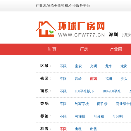
产业园.物流仓库招租.企业服务平台
深圳
[切
首 页
厂房
产业园
区 域：
不限
宝安
光明
龙华
龙岗
镇 区：
不限
园岭
南园
福田
沙头
面 积：
不限
100平米以下
100-200平米
类 型:
不限
纯写字楼
商住楼
商业综合
标 签：
不限
可注册
可分租
可分割
租 售：
不限
出租
出售