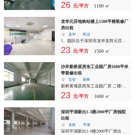
积1100平招租，园区建筑面积17万多
26
元/平方
1100 ㎡
方，园区现有员工人数3000多，带便
利店，条件面谈。注:无大型园区饭
堂运营经验者勿扰
龙华元芬地铁站楼上1500平精装修厂
房出租
龙华
-
民治
1、园区位于深圳市龙华龙胜元芬地
铁站附近，园区紧邻主干道，门口有
23
元/平方
1500 ㎡
公交车站，交通便利位置佳，大型成
熟园区，园区及周围配套齐全，人气
旺好招工， 2、楼上1500平，原房
沙井新桥原房东工业园厂房1600平米
东，带装修，带前台、办公室等，水
带装修出租
电齐全，适合各种加工、办公、电商
宝安
-
新桥
仓储、贸易、公司总部、研发、教育
新桥黄埔原房东工业园厂房 二楼/面
等其他行业 3、随时可看房，价格好
积：1600平米 配电：200KVA 合同
23
元/平方
1600 ㎡
谈，园区形象佳空地大，停车位充
期：3～5年 【消防】主体消防 【类
足，欢迎各位老板来电咨询
型】砖混结构厂房? 【承重】无地下
室，2楼3楼500KG/平米? 【电梯】2
深圳平湖新出1-3楼2000平厂房独院
吨货梯1台。? 【宿舍】园区有配套宿
出租
舍，按需租赁。? 【高速】距京港澳
龙岗
-
平湖
高速600米 【其它】周边配套齐全，
深圳平湖新出1-3楼2000平厂房出租