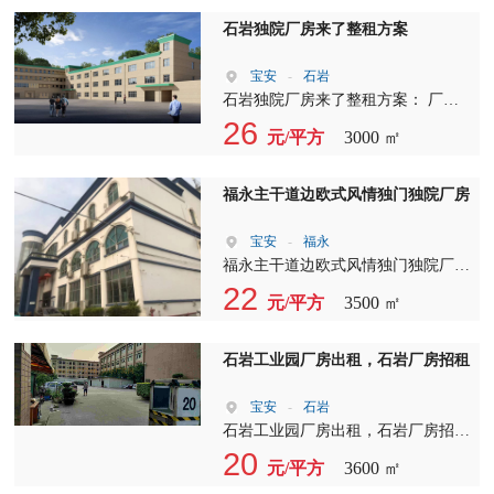
垂询
石岩独院厂房来了整租方案
宝安
-
石岩
石岩独院厂房来了整租方案： 厂房
1-3层6000平方米 办公楼1-3层1500平
26
元/平方
3000 ㎡
方米 宿舍 2-4层1500平方米 水电办
公装修齐全，拎包入住 分租方案：
1、标准厂房三楼 三楼1800㎡，价格
福永主干道边欧式风情独门独院厂房
美丽 2、独立1-3F办公楼: 一楼380
㎡，二楼530㎡，三楼370㎡， 合计
宝安
-
福永
1260㎡， 价格美丽 3、宿舍一楼整
福永主干道边欧式风情独门独院厂房
层:360㎡+300㎡ 只要客户看中，全力
1-3层3500平方，带观光电梯，是您
22
元/平方
3500 ㎡
配合成交。
办公、研发、培训、商务接待的风水
宝地
石岩工业园厂房出租，石岩厂房招租
宝安
-
石岩
石岩工业园厂房出租，石岩厂房招
租，石岩机荷高速出口原房东，新出
20
元/平方
3600 ㎡
一楼1580平方，层高6米，园区空地