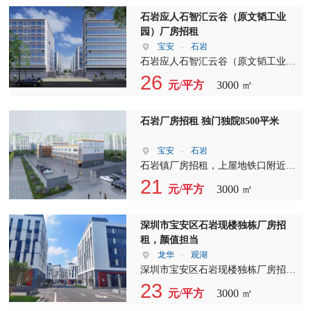
石岩应人石智汇云谷（原文韬工业
园）厂房招租
宝安
-
石岩
石岩应人石智汇云谷（原文韬工业
园）厂房招租 C栋2楼1718平方（预
26
元/平方
3000 ㎡
计空置六月） F栋4楼1893平方 租金
单价：4楼28元 2楼30元 物业管理
费：2元 二、商业、办公： 应人石综
石岩厂房招租 独门独院8500平米
合市场二楼、三楼共6000平方招商
整租租金单价35元 物业管理费2元 应
宝安
-
石岩
人石永新街2号四、五楼10000平方办
石岩镇厂房招租，上屋地铁口附近高
公招商 租金单价35元 物业管理费2元
新园，独栋1-5层共8500平，使用率9
21
元/平方
3000 ㎡
文韬工业园i栋两层共1400平方商业
成，合同5年，1楼高6米，电足够，
招商 整租租金单价30元 物业管理费2
宿舍按需，园区全部翻新，形象好，
元
交通方便，离地铁口近，价格可以
深圳市宝安区石岩现楼独栋厂房招
谈！
租，颜值担当
龙华
-
观湖
深圳市宝安区石岩现楼独栋厂房招
租，颜值担当 1.8超低容积率产业园
23
元/平方
3000 ㎡
独栋面积:3600-4500平 7月特惠欢迎