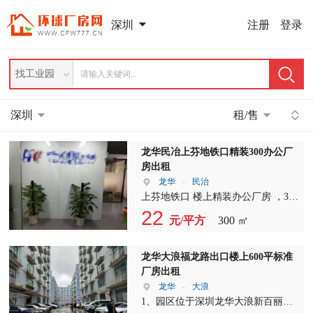
注册
登录
深圳
找工业园
深圳
租/售
龙华民冶上芬地铁口精装300办公厂
房出租
龙华
-
民治
上芬地铁口 楼上精装办公厂房 ，3+1
格局，水电齐全，适合电商 贸易 研
22
元/平方
300 ㎡
发 办公 临近地铁口，交通方便，周
边生活配套齐全，
龙华大浪福龙路出口楼上600平标准
厂房出租
龙华
-
大浪
1、园区位于深圳龙华大浪新百丽附