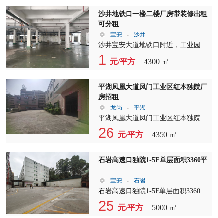
大，交通方便，带卸货平台，合同期
长！
沙井地铁口一楼二楼厂房带装修出租
可分租
宝安
-
沙井
沙井宝安大道地铁口附近，工业园区
一楼二楼厂房面积2150平米，可分租
1
元/平方
4300 ㎡
1250和900平米，一楼带杭车，主线
到位，带前台办公室装修，车间吊
顶，有地坪漆，交通便利，招工容
平湖凤凰大道凤门工业区红本独院厂
易，不要转让费！
房招租
龙岗
-
平湖
平湖凤凰大道凤门工业区红本独院厂
房招租面积：7350平 1厂房:1-3层共
26
元/平方
4350 ㎡
4350平方，每层1450平，主线到车
间，一楼高5米 2.钢结构:300平方，
高度5米 3宿舍:1-6层2700平方，每层
石岩高速口独院1-5F单层面积3360平
450平方，水电现成。园区空地大，
货车进出方便，厂房可办环评，合同
宝安
-
石岩
期长，行业不限：配送，印刷，电
石岩高速口独院1-5F单层面积3360
子，五金，注塑，塑胶，电商，医
平，16800平，单一层700平 租金，
25
元/平方
5000 ㎡
疗，科技，新能源等.
整租33元， 分租：一楼38，楼上28