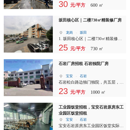
近，园区紧邻主干道，门口有公交车
30
元/平方
600 ㎡
站，交通便利位置佳，大型成熟园
区，园区及周围配套齐全，人气旺好
招工， 2、楼上小面积厂房600平，
坂田核心区｜二楼730㎡精装修厂房
原房东，带装修，带前台、办公室
等，水电齐全，适合各种加工、办
龙岗
-
坂田
公、电商仓储、贸易、公司总部、研
1. 坂田核心区｜二楼730㎡精装修厂
发、教育等其他行业 3、随时可看
房 ? 现成精装，拎包入驻 ? 支持定制
25
元/平方
730 ㎡
房，价格好谈，园区形象佳空地大，
装修，灵活改造 ? 办公+生产+加工一
停车位充足，欢迎各位老板来电咨询
体适用 ? 货梯直达，园区配套全，交
通便利 适合电子、电商、轻加工等
石岩厂房招租 石岩独院厂房
行业，红本合规，随时可看！
宝安
-
石岩
石岩松白路边独门独院，共五层，总
面积3500平。精装修有办公室。
23
元/平方
1000 ㎡
工业园饭堂招租，宝安石岩原房东工
业园区饭堂招租
宝安
-
石岩
宝安石岩原房东工业园区饭堂实际面