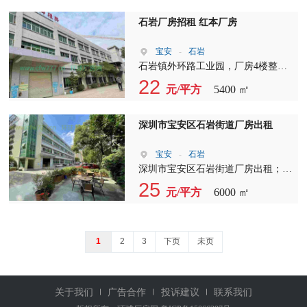
以前做线材行业生产的、现在转型做
贸易、此处已经注册过的、租金便
石岩厂房招租 红本厂房
宜、最好做同行、或者移动电源、或
者电子行业、里面现成的设备工具可
宝安
-
石岩
提供使用、租金好说、详情来电
石岩镇外环路工业园，厂房4楼整层
4000平，报价26元，园区形象好，交
22
元/平方
5400 ㎡
通便利，实用面积大，红本厂房，合
同3?5年
深圳市宝安区石岩街道厂房出租
宝安
-
石岩
深圳市宝安区石岩街道厂房出租；石
岩塘头第三工业区附近，园区紧邻沈
25
元/平方
6000 ㎡
海高速、南光高速、石岩外环路、等
主干道，交通便利位置佳， 2、楼上
整层3700平，丙二类消防，带卸货平
台，带五吨货梯，空地超大，特别适
1
2
3
下页
未页
合做公司总部、物流行业、电商仓
储、中专仓库、停车、加工等其他行
业， 3、园区形象佳空地大，停车位
关于我们
广告合作
投诉建议
联系我们
充足，大车进出方便，大型成熟园