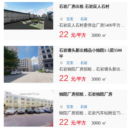
龙路，出门右拐就是龙华，要多便利
行业 园区环境舒适
石岩厂房出租 石岩应人石村
有多便利！ 2、位于主路边，高速口
旁。 3、过万平米空地，货车小车停
宝安
-
石岩
车规划无拥堵； 4、生活超市，自助
石岩应人石村委旁边厂房5400平方?
餐厅，充电桩等生活配套完善； 5、
宿舍2200平方。厂房共三成，可以单
22
距离13号线地铁0距离，宿舍超百
元/平方
3000 ㎡
独分割出租。宿舍可以整租?单间租?
间，独立阳台淋浴间，形象佳，高企
和部分租，都带有独立厨卫。 厂房
科技政策补贴一站式服务。 6、聘请
设施齐全，可以入驻马上安排生产。
石岩塘头新出精品小独院1-5层3500
万科物业服务，我们这里除了租金、
欢迎来联系我。
平
管理费及水电费，没有任何隐形费
宝安
-
石岩
用；欢迎大家前来参观。
石岩独院厂房招租，石岩塘头新出精
品小独院1-5层3500平，合同3-6年，
22
元/平方
3000 ㎡
精装修免费送，独门独院，交通方
便，离靠近地铁口。
独院厂房招租，石岩独院厂房
宝安
-
石岩
独院厂房招租，石岩汽车站附近7560
平，适合做办公，贸易，电商等行
22
元/平方
3000 ㎡
业，拎包入住，无转让费