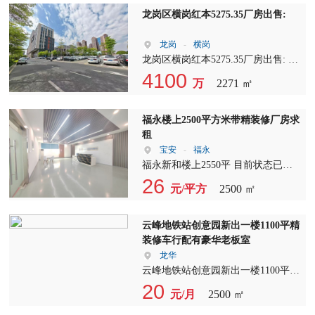
㎡，4栋工业厂房，1栋办公写字楼、
龙岗区横岗红本5275.35厂房出售:
3栋宿舍（含公寓）； ??租赁单位：
1#厂房层数： 3层B - 1,540㎡??? 5层
龙岗
-
横岗
A2 - 1,265㎡??? 5层B1 - 1,000㎡???
龙岗区横岗红本5275.35厂房出售: 地
2#厂房层数： 2层B2 - 1,407㎡???????
铁16号线 福坑站300米 1、占地面
4100
万
2271 ㎡
6层A - 1,584㎡????? 6层B - 3,616
积： 2271.53㎡ 2、厂房：3707.49㎡4
㎡????? 3#厂房层数： 2层A - 1,500
层 一楼层高6米，楼上4.2 3、宿舍面
㎡??????? 2层B - 1,800㎡??????? 3层A
积：1567.86㎡5层，一楼做饭堂，楼
福永楼上2500平方米带精装修厂房求
- 1,200㎡????? 5层A - 1,584
上每层8间房共32间 4、
租
㎡??????????? 4#厂房层数： 5层 -
租 金:12.5万/月 5、租 期:清
宝安
-
福永
1,770㎡??????? 6层 - 1,770㎡???????
场交付 一部2吨货梯。楼顶装了光
福永新和楼上2550平 目前状态已空
5#办公写字楼 2层 - 2,775㎡??????? 4
伏，还可以做仓库，买四层当5层用
豪华装修 水电保留完好 不要转让费
26
元/平方
2500 ㎡
层 - 3,212㎡??????? 13层西面A -
6、报价:4100万，看现场合适，报备
，报价26块钱
1,050㎡??????? 13层西面B - 1,040
买家公司提前一天面谈
㎡??????? 16层B室 - 720㎡??????? 19
云峰地铁站创意园新出一楼1100平精
层东面 - 1,219㎡??????? ?配套服务：
装修车行配有豪华老板室
采用全新“奥的斯”与“三菱”电梯 1-4#
龙华
厂房配14台电梯3吨（货梯），园区
云峰地铁站创意园新出一楼1100平精
超大规划配电，可按需分配。 ?适合
装修车行 办公室配有豪华老板室 ，
20
各种行业 1、园区格局、特色、优
元/月
2500 ㎡
接待室 打包价55000元，无转让费。
势：七星伴月格局，出门左拐就算福
适合4S车行，培训学校，电商贸易等