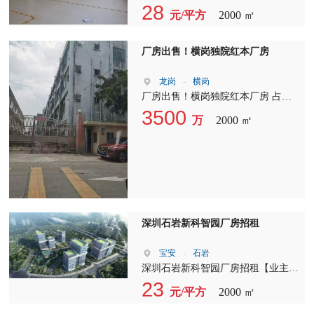
管理完善，干净整洁！ 咨询热线：
平湖新出一个小独院，厂房1-3层
28
元/平方
2000 ㎡
李生13543261455
2000平方，宿舍500平方，标准电
梯，空地大，交通方便。 各位深圳
的老板或是正准备做老板的朋友们,
厂房出售！横岗独院红本厂房
不管您是找厂房,仓库,办公室还是铺
面,现在您只需拨一个电话或是动动
龙岗
-
横岗
手指加微信联系我们,就可以免费获
厂房出售！横岗独院红本厂房 占
得优质的全程无忧的服务: 免费咨询
地：2000平方 建筑：4233平方 两栋
3500
万
2000 ㎡
服务; 免费推荐房源; 免费带看房源;
标准厂房，一楼层高5米 产权性质：
免费办理租赁手续等. 总之我们将为
红本 年限：2049年 现状：有租约
您全程提供最专业和优质的服务,直
（可清场） 报价：3500万 横岗较中
到为您找到合适的厂房,无论哪一步
心位置，独门独院，适合珠宝，眼
工作，都由我们来做,并且我们不向
镜，仓库等行业。有诚意欢迎咨询！
您收取佣金,全程不收一分钱的费用!
我们的宗旨是让顾客满意,让您不再
深圳石岩新科智园厂房招租
为找不到合适的厂房而烦恼,让您省
钱省时更省力!
宝安
-
石岩
深圳石岩新科智园厂房招租【业主运
营?万科管理?工业用地?独立产权?生
23
元/平方
2000 ㎡
活配套齐全】 ??园区简介： 园区总
建筑:约?140,000㎡，占地面积47,000