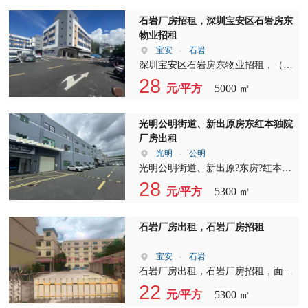
合同6年，配电500kva 层高：1楼5.5
米，楼上4米
石岩厂房招租，深圳宝安区石岩房东
物业招租
宝安
-
石岩
深圳宝安区石岩房东物业招租，（无
公摊）有红本房产证，建筑总面积
28
元/平方
5000 ㎡
16000平，厂房约13000平左右，宿舍
3000平，配电315kV+500kV,租金报28
元/平含税，欢迎来电咨询。
光明公明街道、新出原‮东房‬红本‮院独‬
厂房出租
光明
-
公明
光明公明街道、新出原?东房?红本?
院独?厂房出租、厂房1-3层5300平
28
元/平方
5300 ㎡
米、1F5.5米，己电改。
石岩厂房出租，石岩厂房招租
宝安
-
石岩
石岩厂房出租，石岩厂房招租，面积
3300平米，租客现在做线材行业、里
22
元/平方
5300 ㎡
面有前台、办公室、里面水电全齐、