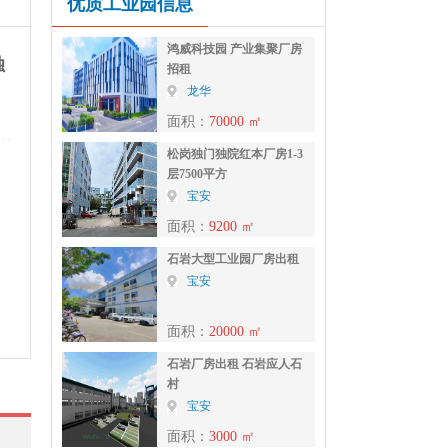
优质工业园信息
鸿威科技园 产业集聚厂房
独
招租
龙华
面积：
70000 ㎡
松岗独门独院红本厂房1-3
层7500平方
宝安
面积：
9200 ㎡
石岩大型工业园厂房出租
宝安
面积：
20000 ㎡
石岩厂房出租 石岩应人石
村
宝安
面积：
3000 ㎡