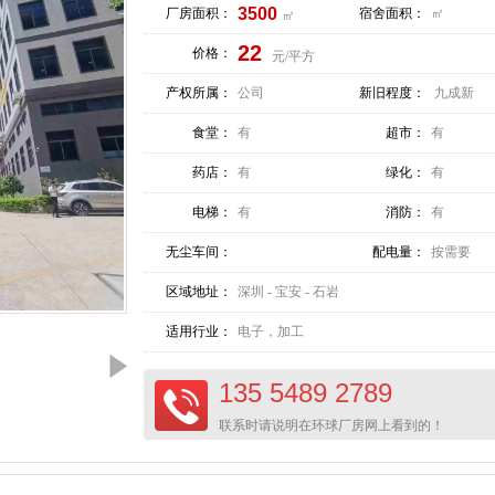
3500
厂房面积：
宿舍面积：
㎡
㎡
22
价格：
元/平方
产权所属：
公司
新旧程度：
九成新
食堂：
有
超市：
有
药店：
有
绿化：
有
电梯：
有
消防：
有
无尘车间：
配电量：
按需要
区域地址：
深圳 - 宝安 - 石岩
适用行业：
电子，加工
135 5489 2789
联系时请说明在环球厂房网上看到的！