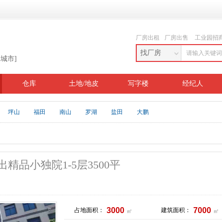
厂房出租
厂房出售
工业园招
找厂房
换城市]
仓库
土地/地皮
写字楼
经纪人
坪山
福田
南山
罗湖
盐田
大鹏
精品小独院1-5层3500平
3000
7000
占地面积：
建筑面积：
㎡
㎡