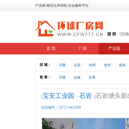
产业园.物流仓库招租.企业服务平台
深圳
[切
首 页
厂房
产业园
区 域：
不限
宝安
光明
龙华
龙岗
租 售：
不限
出租
出售
宝安工业园
石岩
石岩塘头新出
[
-
]
信息编号：
1072514422669