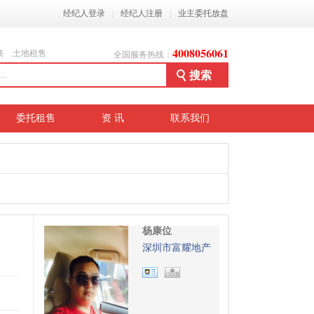
经纪人登录
|
经纪人注册
|
业主委托放盘
4008056061
商
土地租售
全国服务热线：
委托租售
资 讯
联系我们
杨康位
深圳市富耀地产