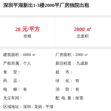
深圳平湖新出1-3楼2000平厂房独院出租
28 元/平方
2000 ㎡
价格
总面积
建筑面积：
6000 ㎡
厂房面积：
2000 ㎡
产权所属：
个人
新旧程度：
九成新
食 堂：
超 市：
药 店：
绿 化：
有
电 梯：
有
消 防：
有
无尘车间：
配 电 量：
按需
区域地址：
深圳 - 龙岗 - 平湖