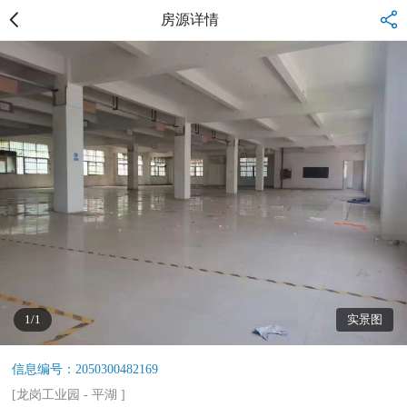
房源详情
1/1
实景图
信息编号：2050300482169
[
龙岗工业园
-
平湖
]