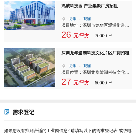
安区科技桃花源”等称号；2018年，
鸿威科技园 产业集聚厂房招租
宝安区年度科技创新园区考核排名第
一；2019年，获授宝安区“移动金融
龙华
-
观澜
超市”服务点及党建引领“1+6”科技创
项目地址：深圳市龙华区观澜街道观
新服务站，成为园区利用金融及党建
光路1303号 项目体量：约15万㎡ 园
26
元/平方
70000 ㎡
平台加强服务企业的重要力量。
区荣誉：2017年，获得“深圳市投资
推广重点园区”称号；2018年，获
得“人才服务站”“企业服务站”称号；
深圳龙华鹭湖科技文化片区厂房招租
2019年，荣获“龙华区先进产业园
（新一代信息技术产业）资质认
龙华
-
观澜
定”；2020年，荣获“龙华区四星级人
项目位置：深圳龙华鹭湖科技文化片
才服务站”称号，园区同时为深圳市
区，邻九龙山国家高新园片区 项目
27
元/平方
60000 ㎡
龙华区产业园区促进会副会长单位。
体量：约11.3万㎡ 项目规划：重点发
展新一代电子信息、人工智能、移动
智能终端、生物医药与健康等战略性
新兴产业；打造集研发、生产、生活
于一体适应总部优选的高标产业新载
需求登记
体。
如果您没有找到合适的工业园信息? 请填写以下的需求登记表 或致电