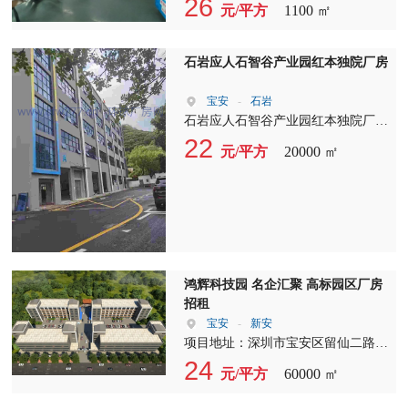
26
元/平方
1100 ㎡
方，园区现有员工人数3000多，带便
利店，条件面谈。注:无大型园区饭
堂运营经验者勿扰
石岩应人石智谷产业园红本独院厂房
宝安
-
石岩
石岩应人石智谷产业园红本独院厂房
全球招商，招商范围:电子商务，生
22
元/平方
20000 ㎡
物医疗，跨境电商、物流仓储、孵化
办公、智能制造，机器人等行业位于
应人石松白路边，临近南光高速机荷
高速 欢迎各位地产精英积极带客，
1，空地超级大，约11000平 2.?总占
地面积?20000平方。 3，总建筑面积
25800平方。 4，A栋厂房五层7900平
鸿辉科技园 名企汇聚 高标园区厂房
方。 可分层租，1580平米/层 5，B栋
招租
厂房五层9800平方。 可分租1960平
宝安
-
新安
米/层1楼已租??4楼已租1200平米 6，
项目地址：深圳市宝安区留仙二路2
C栋综合楼八层8100平方。
号，临近地铁5号线兴东站 项目体
24
元/平方
60000 ㎡
量：约10万㎡ 园区荣誉：2017年，
获得“深圳市投资推广重点园区”“宝