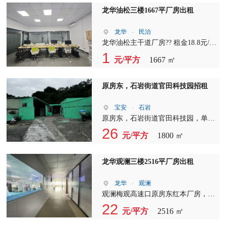
商、研发、轻加工行业，随时看房
龙华油松三楼1667平厂房出租
龙华
-
民治
龙华油松主干道厂房?? 租金18.8元/
㎡！1667㎡现成精装 6+1+3仓库，电
1
元/平方
1667 ㎡
梯到户，大车可进 龙华中心区，位
置优越 形象好，停车位充足 合适看
上就租，看房速联
原房东，石岩街道官田科技园招租
宝安
-
石岩
原房东，石岩街道官田科技园，单一
层钢构1800平，租金19.9元，实际面
26
元/平方
1800 ㎡
积出，高7米，6号地铁口，合同3-6
年。
龙华观澜三楼2516平厂房出租
龙华
-
观澜
观澜梅观高速口原房东红本厂房， 3
楼2516平带无尘车间现成装修 水电
22
元/平方
2516 ㎡
齐全