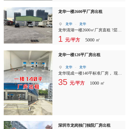
用率高，可整租可分租 ?水电消防齐
全，园区空地大，货车卸货停靠方便
龙华一楼2600平厂房出租
?适合：电商云仓、快递分拨、电子
加工、五金组装、贸易备货 配套完
龙华
-
龙华
善，招工便捷，随时可入驻，价格面
龙华清湖一楼2600㎡厂房直租 ?层高8
议
米，整层无立柱，大开间通透，空间
1
元/平方
5000 ㎡
利用率拉满 ?一楼主干道旁，空地
大，各类货车直达门口，物流进出便
捷 ?承载力强，可装行车、可搭隔
龙华一楼120平厂房出租
层，适配重型设备、大型仓储 ?水电
齐全，消防完善，可整租可分租，行
龙华
-
龙华
业限制宽松 适合：机械加工、五金
龙华现成一楼140平标准厂房， 现有
注塑、物流云仓、大件仓储、组装生
120平、140平、180平、240平、480
35
元/平方
1000 ㎡
产、电商备货等业态，随时空出，价
平 临街门面，大车直接开到门口卸
格面议
货。 户型方正通透，水电到位，空
间实用不浪费。 小面积独立厂房，
门槛低、灵活性强， 各行各业都不
受限制。 做小型加工厂、电商仓
库、来料加工、物料存放、临街铺面
办公全都合适。 稀缺一楼小户型，
深圳市龙岗独门独院厂房出租
空置随时交付， 看中直接约谈价