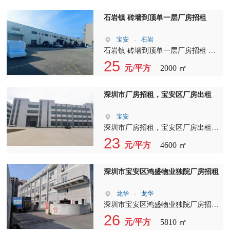
1500平方电可按需， 厂房三层半带
两吨新电梯 宿舍四至五楼两层24
石岩镇 砖墙到顶单一层厂房招租
间， 每间宿舍升级改， 造独立的充
电房洗手间， 厂房优势，配套完
宝安
-
石岩
善，主干道边上。
石岩镇 砖墙到顶单一层厂房招租 厂
房：2000平方 中间无柱 滴水：8米
25
元/平方
2000 ㎡
配电：按需 宿舍：按需 厂房方正好
规划 空地大 拖头好进出停靠
深圳市厂房招租，宝安区厂房出租
宝安
深圳市厂房招租，宝安区厂房出租
龙华厂房出租，龙华厂房招租 石岩
23
元/平方
4600 ㎡
独院4600平招租 石岩独院12000平招
租 公明厂房招租，连平工业区，高
新产业园，即将空出，独栋标准厂
深圳市宝安区鸿盛物业独院厂房招租
房，1～3层6800平方，一楼高度6.5
米，水电齐全，
龙华
-
龙华
深圳市宝安区鸿盛物业独院厂房招租
总面积；5810 平方 B栋:1--3层，3690
26
元/平方
5810 ㎡
平方， C栋：1320 平方（改造升级