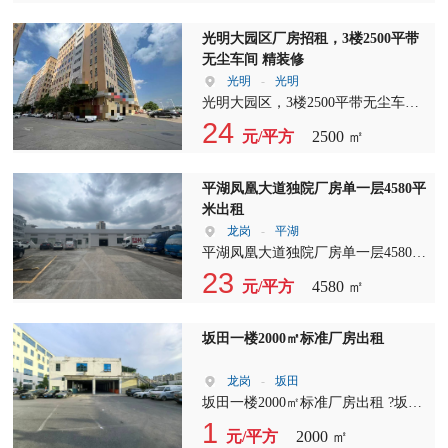
空地，海量停车位，自带载货电梯 ?
优势：原房东直租，无中介溢价，租
光明大园区厂房招租，3楼2500平带
金低价，性价比高 ?适配：电商仓
无尘车间 精装修
储、组装加工、包装厂、五金小件、
光明
-
光明
物料存放、轻型生产 道路通畅，货
光明大园区，3楼2500平带无尘车间
车进出便捷，随时空出可入驻，价格
精装修 ，空调可保留 重工业厂房 带
24
元/平方
2500 ㎡
好谈
5吨货梯 ，客梯，园区形象好 交通
便利 大货柜流畅进出 周边有居民
区。
平湖凤凰大道独院厂房单一层4580平
米出租
龙岗
-
平湖
平湖凤凰大道独院厂房单一层4580平
米，宿舍1000平米，层高7米，租金
23
元/平方
4580 ㎡
35元，合同3-8年，可办环评，可分
租
坂田一楼2000㎡标准厂房出租
龙岗
-
坂田
坂田一楼2000㎡标准厂房出租 ?坂田
成熟工业园，临近主干道，物流进出
1
元/平方
2000 ㎡
便利 ?一楼大开间格局方正，空间利