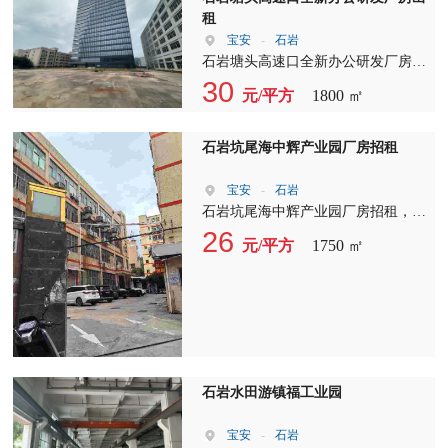
心片区 ?? 看房随时约，一手房源无
租
中间商 #深圳厂房出租 #龙华厂房出
宝安
-
石岩
租 #汽车4S店出租 #新能源展厅出租
石岩塘头高速口全新办公研发厂房出
#深圳商铺出租 #龙华临街商铺 #工业
租，六台客梯，两台三吨大货梯，单
30
元/平方
1800 ㎡
地产 #现成精装场地
层面积1800平方，报价35块，可整
租，可分租，园区空地大，交通方
便。
石岩坑尾海中辉产业园厂房招租
宝安
-
石岩
石岩坑尾海中辉产业园厂房招租，月
底空出厂房A栋5楼（501室）1750平
26
元/平方
1750 ㎡
米，带装修水电齐全，报26/平米。
石岩水田游镇福工业园
宝安
-
石岩