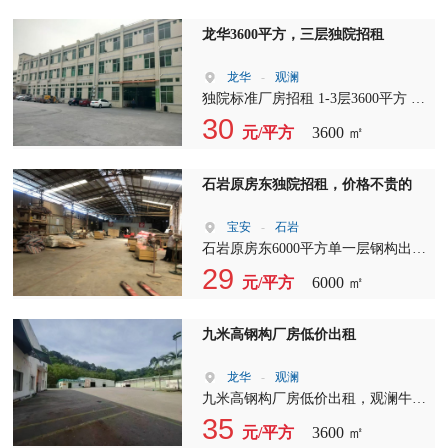
31日 配电：500KVA
龙华3600平方，三层独院招租
龙华
-
观澜
独院标准厂房招租 1-3层3600平方 办
公楼800平方 宿舍1200平方 电315千
30
元/平方
3600 ㎡
瓦 空地1600平方
石岩原房东独院招租，价格不贵的
宝安
-
石岩
石岩原房东6000平方单一层钢构出
租，只要29元，可进拖头，靠近机荷
29
元/平方
6000 ㎡
高速和龙大高速。
九米高钢构厂房低价出租
龙华
-
观澜
九米高钢构厂房低价出租，观澜牛湖
原房东独栋单一层砖墙钢构3600平
35
元/平方
3600 ㎡
方，层高9米，实际面积出租，主干