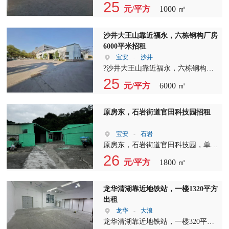
租，一楼层高8米，2-3楼层高6米，
25
元/平方
1000 ㎡
生产主线到车间，配套齐全，有5吨
货梯，专用停车场，公寓式宿舍等
等，好招工，租金20起租。
​沙井大王山靠近福永，六栋钢构厂房
6000平米招租
宝安
-
沙井
?沙井大王山靠近福永，六栋钢构厂
房6000平米，空地约14,000平米，每
25
元/平方
6000 ㎡
栋约1000平方，高度约7-9米，都可
以做独立院子，合同五年，免租期
长，随时可看！ ?6000平米，空地约
原房东，石岩街道官田科技园招租
14,000平米，每栋约1000平方，高度
约7-9米，都可以做独立院子，合同
宝安
-
石岩
五年，免租期长，随时可看！ ?
原房东，石岩街道官田科技园，单一
层钢构1800平，租金19.9元，实际面
26
元/平方
1800 ㎡
积出，高7米，6号地铁口，合同3-6
年。
龙华清湖靠近地铁站，一楼1320平方
出租
龙华
-
大浪
龙华清湖靠近地铁站，一楼320平方