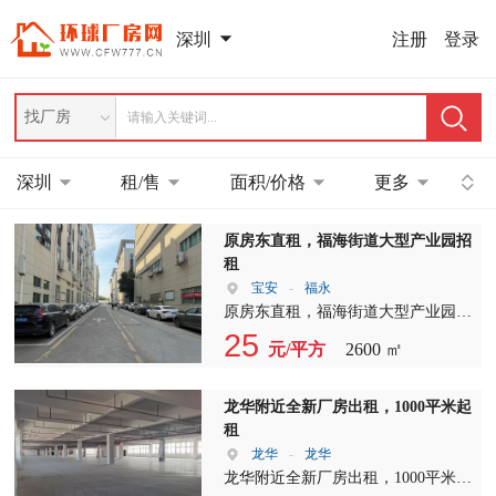
注册
登录
深圳
找厂房
深圳
租/售
面积/价格
更多
原房东直租，福海街道大型产业园招
租
宝安
-
福永
原房东直租，福海街道大型产业园，
3楼整层2600平报价25元，1台全新的
25
元/平方
2600 ㎡
客，2台三吨货梯，主干道上，形象
非常好，合同3-10年
龙华附近全新厂房出租，1000平米起
租
龙华
-
龙华
龙华附近全新厂房出租，1000平米起