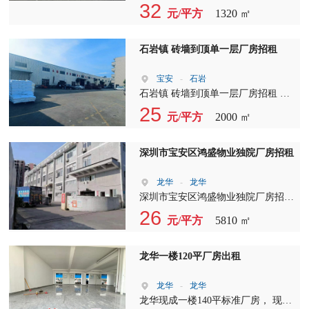
厂房出租，现成的阁楼办公室，大开
32
元/平方
1320 ㎡
间仓库，层高5米，水电齐全，
石岩镇 砖墙到顶单一层厂房招租
宝安
-
石岩
石岩镇 砖墙到顶单一层厂房招租 厂
房：2000平方 中间无柱 滴水：8米
25
元/平方
2000 ㎡
配电：按需 宿舍：按需 厂房方正好
规划 空地大 拖头好进出停靠
深圳市宝安区鸿盛物业独院厂房招租
龙华
-
龙华
深圳市宝安区鸿盛物业独院厂房招租
总面积；5810 平方 B栋:1--3层，3690
26
元/平方
5810 ㎡
平方， C栋：1320 平方（改造升级
中） 厂房单层面积 1230 平 整租报
价，22 元，分组报价，一楼27 元，
龙华一楼120平厂房出租
二楼21 元，三楼 16 元 整层成交奖励
奖励 6666 元。 合同12 年。空地
龙华
-
龙华
2000平方 变压器:200KV 可分组，可
龙华现成一楼140平标准厂房， 现有