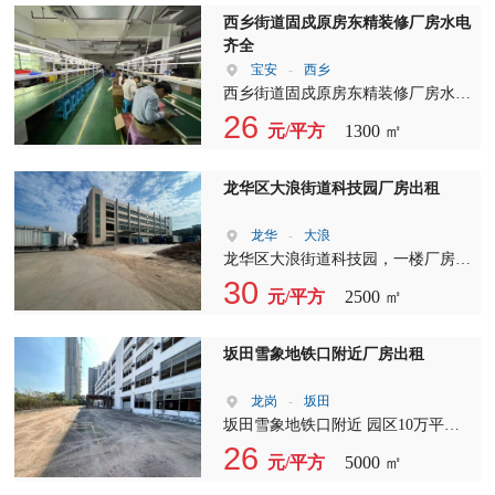
西乡街道固戍原房东精装修厂房水电
齐全
宝安
-
西乡
西乡街道固戍原房东精装修厂房水电
齐全，配套设施完善，精装修设计，
26
元/平方
1300 ㎡
面积1300平方米。
龙华区大浪街道科技园厂房出租
龙华
-
大浪
龙华区大浪街道科技园，一楼厂房
2800平，特价…特价…特价22/平，
30
元/平方
2500 ㎡
有红本，有消防，园区空地大，大车
进出方便！
坂田雪象地铁口附近厂房出租
龙岗
-
坂田
坂田雪象地铁口附近 园区10万平单
层5000平大型园区出租，大小可分
26
元/平方
5000 ㎡
租，适合仓库，电商贸易，研发办
公，物流快递等