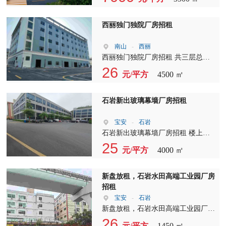
一层送一层 2. 工改M1一层一红本厂
房， 3. 实心地，（1楼8米高可以做
两层）楼上6米高可以做两层， 4. 厂
西丽独门独院厂房招租
房长度45-108米，跟华为做邻居， 5.
两个红绿灯上G94大坪出口和外环高
南山
-
西丽
速塘厦平山出口1公里， 6. 现房买了
西丽独门独院厂房招租 共三层总面
可以装修， 7. 价格7字头，租售灵活
积：4500平米 单价：38元/平米（不
26
元/平方
4500 ㎡
分租） 招商范围：生产工厂、贸
易、电商、仓库等。 位置：南山区
西丽 周边环境优越，生活区完善，
石岩新出玻璃幕墙厂房招租
有大型商场、公寓、人员密集地易招
工。 招租热线：
宝安
-
石岩
石岩新出玻璃幕墙厂房招租 楼上整
层4000平方 新区形象高大上，空地
25
元/平方
4000 ㎡
超大， 停车位充足，价格实惠，高
新科技行业，可以申请补贴。
新盘放租，石岩水田高端工业园厂房
招租
宝安
-
石岩
新盘放租，石岩水田高端工业园厂房
招租 A栋4楼1450㎡西侧、月底空
26
元/平方
1450 ㎡