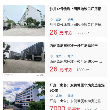
道边交通便利，园区环境优美，空地
超级大，适合做物流仓储、快递中转
沙井12号线海上田园地铁口厂房招
站及加工制造等行业
宝安
-
沙井
沙井12号线海上田园地铁口厂房招
租，原房东独门独院厂房1-4层5850
26
元/平方
5850 ㎡
平方米，一楼5.5米带现成航车，楼
上带有装修水电齐全，价格实惠
西丽原房东标准一楼厂房1800平
龙华
-
龙华
西丽原房东标准一楼厂房1800平 独
立办公楼1-2楼500平 形象好停车位充
26
元/平方
1800 ㎡
足，现成办公室装修，适合形象有要
求的老板
厂房（出售）东莞塘厦华为旁边临深
2公里，
龙华
-
观湖
厂房（出售）东莞塘厦华为旁边临深
2公里， ① 面积1500-1770-3500㎡买
7000
元/平方
3500 ㎡