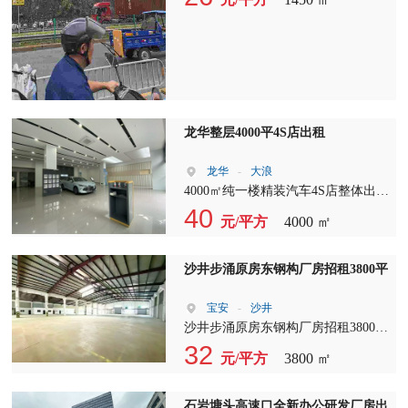
出！ 红本厂房、公摊小、已电改、
原房东、拥金行规+秒付：招 地址：
石岩街道石龙社区汇龙达工业园 A栋
4楼西侧
龙华整层4000平4S店出租
龙华
-
大浪
4000㎡纯一楼精装汽车4S店整体出租
原品牌4S店退租，全套展厅装修完整
40
元/平方
4000 ㎡
保留 不用砸墙、不用重装，接手就
能开业 ? 超大临街展示面，车流客流
双旺 ? 展厅+接待区+办公区+维修区
沙井步涌原房东钢构厂房招租3800平
格局全做好 ? 专属超大停车场，进出
大车无压力 ? 380V工业电、消防验收
宝安
-
沙井
齐全，汽修资质适配 ? 无转让费，房
沙井步涌原房东钢构厂房招租3800
东直租，租期灵活可谈 做新能源展
平，可分两家，己翻新。层高8米，
32
元/平方
3800 ㎡
厅、豪车4S店、汽车交付中心、维修
柱间距宽，柱子少。适合各行各业。
保养中心的老板 闭眼冲，省去百万
合同期长且稳定。
装修费，开业快人一步 ??深圳龙华核
石岩塘头高速口全新办公研发厂房出