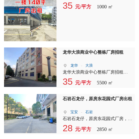
整租（最小可分组 400 平方）?? 厂房
120平、140平、180平、240平、480
35
元/平方
1000 ㎡
适合各种行业，化妆品，注塑，印
平 临街门面，大车直接开到门口卸
刷，电商仓库，直播，设备等客户。
货。 户型方正通透，水电到位，空
交通方便，招工便利，货柜车任意进
间实用不浪费。 小面积独立厂房，
出，欢迎广大中介精英熟盘带客
门槛低、灵活性强， 各行各业都不
受限制。 做小型加工厂、电商仓
库、来料加工、物料存放、临街铺面
办公全都合适。 稀缺一楼小户型，
龙华大浪商业中心整栋厂房招租
空置随时交付， 看中直接约谈价
格！
龙华
-
大浪
龙华大浪商业中心整栋厂房招租
【面积】每层1100㎡、共5层，共
35
元/平方
5500 ㎡
5500㎡ 【层高】1楼层高6m、2楼至5
楼层高4m 【整栋报价】35元/㎡ 办公
室精装修，带无尘车间、以及仓库。
石岩石龙仔，原房东花园式厂房出租
宝安
-
石岩
石岩石龙仔，原房东花园式厂房，一
楼2850平，实际面积出租！层高6
28
元/平方
2850 ㎡
米，园区已电改