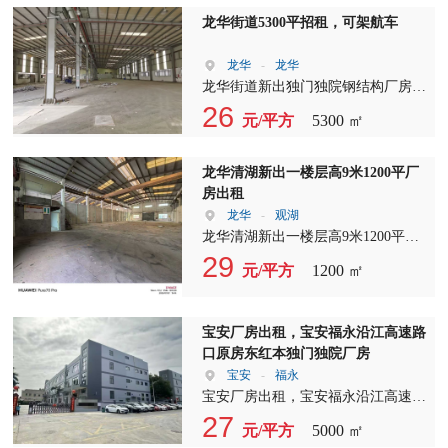
龙华街道5300平招租，可架航车
龙华
-
龙华
龙华街道新出独门独院钢结构厂房
5300m?出租，滴水高度 8 米可架航
26
元/平方
5300 ㎡
车。
龙华清湖新出一楼层高9米1200平厂
房出租
龙华
-
观湖
龙华清湖新出一楼层高9米1200平厂
房出租，前后有门，适合仓库，摄影
29
元/平方
1200 ㎡
基地，物流快递等行业。
宝安厂房出租，宝安福永沿江高速路
口原房东红本独门独院厂房
宝安
-
福永
宝安厂房出租，宝安福永沿江高速路
口原房东红本独门独院厂房 面积：
27
元/平方
5000 ㎡
5048平米 一楼层高：六米 交房：3月