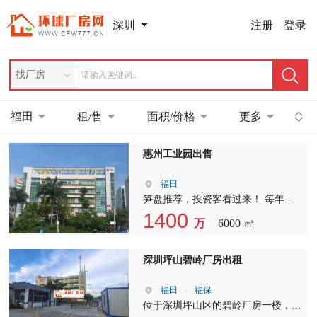
注册
登录
深圳
找厂房
福田
租/售
面积/价格
更多
惠州工业园出售
福田
笋盘推荐，投资客看过来！ 每年稳
定收益96万！12年回本，带9年现成
1400
万
6000 ㎡
租约！ 石湾工业园区，占地7000平
方，建筑6000平方，村委买地合同，
35年使用年限！包村委过户，仅售
深圳坪山碧岭厂房出租
1400万！
福田
-
福保
位于深圳坪山区的碧岭厂房一楼，现