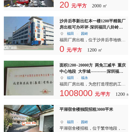
的免租期，让您在租赁期间无任何经
而且设施齐全，是您企业发展的理想
龙岗中心城地铁口，拥有一处2000平
20
们将竭诚为您服务。
元/平方
2000 ㎡
济压力。更多优惠，敬请来电咨询。
选择。 我们的独院厂房出租服务，
方米的优质厂房，现面向市场进行分
欢迎有意向的企业和个人前来实地考
旨在满足不同规模企业的需求。无论
租。此厂房地理位置优越，交通便
察，我们将竭诚为您服务。厂房出
是大型制造企业还是中小型企业，我
利，是科研、办公、展厅、电商等行
沙井后亭新出红本一楼1200平精装厂
租、厂房招租、独院厂房出租，我们
们都能为您提供量身定制的解决方
业的理想选择。 【福田厂房出
房出租可办环评-深圳福田八卦岭厂
期待与您的合作，共创美好未来！
案。我们的厂房招租团队专业高效，
租】：本厂房位于福田中心，周边配
房出租
福田
-
园岭
[图片：展示厂房内部设施、宿舍环
能够迅速响应您的需求，确保您在最
套设施齐全，靠近地铁口仅100米，
福田厂房出租，位于沙井后亭地铁口
境等，让租户更直观地了解租赁情
短的时间内找到合适的厂房。 在厂
公交车站50米，出行极为便利。无论
步涌工业园，占地面积达16800平方
0
况。]
元/平方
1200 ㎡
房出租领域，我们始终坚持以客户为
是福田厂房招租还是福田独院厂房出
米，是您创业发展的理想之地。这里
中心，为您提供最优质的服务。我们
租，这里都是您的不二之选。 【福
不仅提供100至900平方米的精装修办
的独院厂房出租，不仅拥有宽敞的场
田独院厂房出租】：本厂房独立院
公室分租，一楼980平方米的办公室
面积1200−20000方 两免三减半 重庆
地和先进的设备，还配备了完善的配
落，环境优雅，内部空间宽敞，可根
租金仅为28元，现成办公室，现代化
中心地段 大学城-----------深圳福田
套设施，如停车场、办公区、仓储区
据您的需求进行分租。无论是科研机
装修，采光极佳，公摊小于15%，面
厂房出租
福田
-
福永
等，让您的工作和生活更加便捷。
构还是企业办公，这里都能满足您的
积非常实在，搬厂即可生产。 福田
福田厂房出租，为您打造理想的工业
我们的厂房招租信息丰富多样，涵盖
需求。价格实惠，可面谈，欢迎有意
厂房招租，我们的工业园由原房东自
生产基地。我们位于沙坪坝大学城科
1008000
了不同类型的厂房，包括标准厂房、
元/平方
1200 ㎡
者咨询。 【交通配套】：周边交通
行运营，红本厂房可办理环评批文，
技产业园、双福新区和两江水土高新
多层厂房、单层厂房等。无论您是寻
网络发达，地铁、公交无缝对接，让
适合各种行业生产入住。厂房形象
园，园区内自有厂房，工业用地，每
求短期租赁还是长期租赁，我们都能
您轻松出行。大车进出方便，满足各
好，绿化率高，地面宽敞。一楼高达
一栋厂房都拥有独立产权，产权清
平湖宿舍楼独院招租3000平米
为您提供多种选择。 在选择厂房出
类物流需求。食宿便利，周边餐饮、
6米，楼上高达4.8米，配备两部三吨
晰，可进行环评，更可办理银行按
租或厂房招租的过程中，我们注重细
住宿设施齐全，让您的生活无忧。
货梯，电可装峰谷表，消防喷淋系统
揭，让您投资无忧。 福田厂房招
福田
-
园岭
节，确保每一处厂房都符合国家的安
【房源特色】：本厂房拥有红本，可
已验收合格，并有卸货平台。园区内
租，交通便利，园区自带食堂，距配
平湖宿舍楼招租，位于繁华地段，为
全标准和环保要求。我们的独院厂房
进行注册、环评、消防等手续办理。