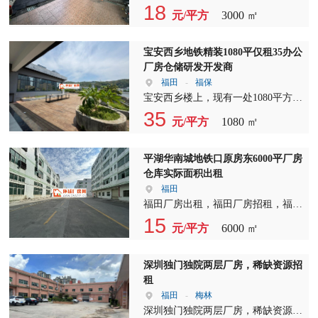
设有宿舍、饭堂、篮球场等配套设
宿舍仅50米，生活配套齐全。无论是
您提供一个宁静舒适的居住环境。这
18
出租，不仅能够满足您的生产需求，
消防设施齐全，确保您和您的企业安
元/平方
3000 ㎡
施，满足您的生活和工作需求。 福
日常办公还是员工生活，都能享受到
里不仅有宽敞的居住空间，更有独特
还能为您的企业带来良好的社会形
全无忧。无论是福田厂房出租还是福
田独院厂房出租，交通便利，园区出
便捷与舒适。园区内厂房种类丰富，
的厂房出租优势，让您的生活与工作
象。 为了更好地服务广大客户，我
田独院厂房出租，这里都是您值得信
门便是宝安大道，11号线后亭地铁站
包括独栋框架厂房，外墙采用面砖，
两不误。 独门独院的宿舍楼，占地
宝安西乡地铁精装1080平仅租35办公
们定期更新厂房出租和厂房招租信
赖的选择。 照片 【福田厂房出租】
出口，京港澳高速出口仅3公里，公
彰显企业形象，不易漏水，非常适合
面积高达3000平米，其中空地面积更
厂房仓储研发开发商
息，确保您能够第一时间了解到最新
在这里，您将享受到专业、高效的服
交站台8趟公交车经过，让您出行无
研发、办公和小型生产。 福田独院
是达到了1500平米。这样的宽敞空
福田
-
福保
的市场动态。无论您是想要扩大生产
务。我们致力于为您提供最优质的厂
忧。周边有沙井中学、世纪万家、步
厂房出租，我们还有轻钢厂房，外墙
间，不仅适合居住，更是厂房出租的
宝安西乡楼上，现有一处1080平方的
规模，还是计划新项目启动，我们都
房租赁体验，让您的企业在这里蓬勃
涌体育公园等，靠近居民楼，便于招
采用双层彩钢填充阻燃玻璃丝棉，层
理想之地。无论是个人创业还是企业
优质厂房出租，位于繁华地段，交通
35
将竭诚为您提供全方位的支持。 请
发展。欢迎有意者前来实地考察，共
工，出租房普遍在350元左右，员工
元/平方
1080 ㎡
高达到11米以上，16米跨度，可架行
扩张，这里都能满足您的需求。 花
便利。该厂房租金仅为35元每平方
随时拨打我们的咨询电话，我们的专
同探讨合作可能。 【福田厂房招
生活方便。 福田厂房出租，我们致
车，非常适合大型生产企业。在这
园式宿舍设计，让您在忙碌的工作之
米，性价比极高。现成培训场地，无
业顾问将为您提供一对一的咨询服
租】本厂房位于福田中心，地理位置
力于为您提供优质的服务和舒适的办
里，您将享受到宽敞的空间和高效的
余，也能享受到大自然的清新空气。
需额外装修，可直接使用。 厂房内
平湖华南城地铁口原房东6000平厂房
务，帮助您找到最合适的厂房出租或
优越，周边配套设施完善。无论是科
公环境。在这里，您将享受到成熟工
生产环境。 重庆作为我国西部重要
厂房招租的我们也注重居住环境的打
部设有11个隔间，布局合理，可根据
仓库实际面积出租
厂房招租方案。我们期待与您的合
研、办公还是电商，这里都能满足您
业园的便利，优美的厂房形象，便捷
的经济中心，产业支撑强大，包括汽
造，让您在享受高品质生活的也能感
您的需求进行灵活调整。厂房还附带
福田
作，共同创造美好的未来！
的需求。福田独院厂房出租，给您带
的交通，以及丰富的生活配套。欢迎
车工业、电子信息、工程机械及装备
受到家的温馨。 独院厂房出租，这
一个宽敞的露台，让您在繁忙的工作
福田厂房出租，福田厂房招租，福田
来前所未有的办公体验。 【福田独
有意向的企业和个人前来咨询，我们
制造、仪器仪表、生物制药，以及金
里不仅地理位置优越，交通便利，还
之余，也能享受到户外的新鲜空气和
独院厂房出租，这里有一处极具吸引
15
院厂房出租】：选择我们，就是选择
将竭诚为您服务！
融业、现代物流服务业等，大都集中
元/平方
6000 ㎡
拥有完善的配套设施。无论是生产车
美景。 我们致力于为您提供最优质
力的物业，位于交通便利的黄金地
了一个充满活力的商业环境。在这
在这一区域。选择福田厂房出租，您
间、仓储物流，还是办公区域，都能
的厂房出租服务，让您在宝安西乡找
段。原房东花园式独院红本厂房，面
里，您的企业将得到全方位的支持，
将享受到优越的地理位置和完善的产
在这里找到合适的空间。 厂房出
到理想的办公场所。如果您正在寻找
积从1000至3000平方不等，可根据您
深圳独门独院两层厂房，稀缺资源招
助力您的事业腾飞。欢迎广大企业主
业链配套。 福田厂房出租，我们诚
租，我们提供灵活的租赁方案，满足
厂房出租、厂房招租或独院厂房出
的需求进行分租，灵活多变。 这处
租
前来咨询，共创美好未来。
挚邀请有意在渝选址的企业前来参观
不同企业的需求。独院厂房出租，更
租，那么这里绝对是您的不二之选。
厂房非常适合科技研发、电商办公等
福田
-
梅林
考察。在这里，您将找到理想的厂
是为您提供了独立的空间，让您在创
厂房设施齐全，包括中央空调、独立
多种用途。现成宿舍配套，满足员工
深圳独门独院两层厂房，稀缺资源招
房，实现企业的快速发展。福田厂房