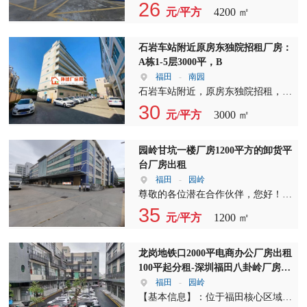
推出4200平方的优质空间，价格仅为
26
元/平方
4200 ㎡
26元，大小分租灵活方便，满足您的
多样化需求。 该厂房一楼高度达到5
米，宽敞明亮，非常适合各类企业入
石岩车站附近原房东独院招租厂房：
驻。我们还提供宿舍按需服务，让您
A栋1-5层3000平，B
的生活和工作更加便捷。 在电力配
福田
-
南园
置方面，我们配备了2台2500变压器
石岩车站附近，原房东独院招租，地
的强大电力系统，确保您的生产和生
理位置优越，交通便利。现推出A栋
30
元/平方
3000 ㎡
活用电稳定可靠。内容中多次强调厂
1-5层，共计3000平米，以及B栋1-4
房出租、厂房招租、独院厂房出租，
层，共计4000平米的厂房出租，总面
旨在为有需求的客户提供一个全面、
积高达7000平米，满足各类企业生产
园岭甘坑一楼厂房1200平方的卸货平
专业的出租信息。 碧岭厂房地处深
需求。 厂房内部设施齐全，配备2部
台厂房出租
圳坪山区，交通便利，周边配套设施
货梯，方便货物上下运输。我们还提
福田
-
园岭
齐全，是您创业发展的理想之地。我
供约2000多平米的宿舍，大约54间左
尊敬的各位潜在合作伙伴，您好！我
们诚挚邀请广大企业主前来考察，共
右，隔壁园区还有更多宿舍可供选
们诚挚地欢迎有意者来电咨询，我们
35
元/平方
1200 ㎡
同探讨合作机会。 厂房出租、厂房
择，满足员工住宿需求。 租期方
将为您提供更多关于厂房出租、厂房
招租、独院厂房出租，我们为您提供
面，我们提供5-8年的长期租赁，让
招租以及独院厂房出租的优质房源信
一站式服务。在这里，您将享受到优
您无后顾之忧。租金方面，30元/平
息。 在这个充满活力的市场，我们
龙岗地铁口2000平电商办公厂房出租
质的空间、合理的价格、完善的配套
米的价格极具竞争力，可根据实际情
深知厂房出租和厂房招租的重要性。
100平起分租-深圳福田八卦岭厂房出
设施，以及我们专业的团队为您提供
况进行洽谈。 为了让租户有更多的
我们拥有一系列位于黄金地段的独院
租
福田
-
园岭
的全方位支持。 抓住机遇，共创美
时间来装修和布置，我们提供2个月
厂房，这些厂房不仅地理位置优越，
【基本信息】：位于福田核心区域的
好未来！欢迎有志之士前来咨询，我