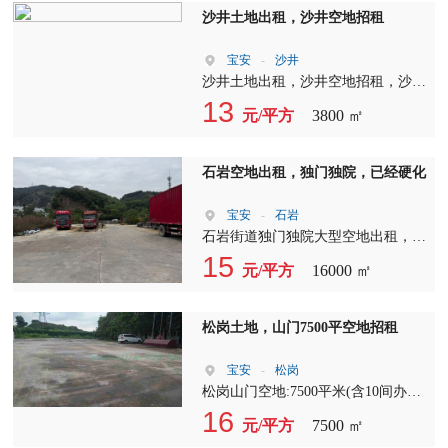
沙井土地出租，沙井空地招租
宝安
-
沙井
沙井土地出租，沙井空地招租，沙井
主干道旁新出3800平米空地，包含
13
元/平方
3800 ㎡
300平米铁皮房，现成办公室 ，对外
出租，交通便利，
石岩空地出租，独门独院，已经硬化
宝安
-
石岩
石岩街道独门独院大型空地出租，面
积16000平，报价15元，硬化好，交
15
元/平方
16000 ㎡
通方便，主干道上，价格可谈，合同
3-6年
松岗土地，山门7500平空地招租
宝安
-
松岗
松岗山门空地:7500平米(含10间办公
室，约300平米)，全部柏油硬化，带
16
元/平方
7500 ㎡
充电桩，合同10年，电可供