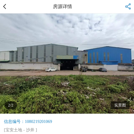
房源详情
2/2
实景图
信息编号：1080219201069
[
宝安土地
-
沙井
]