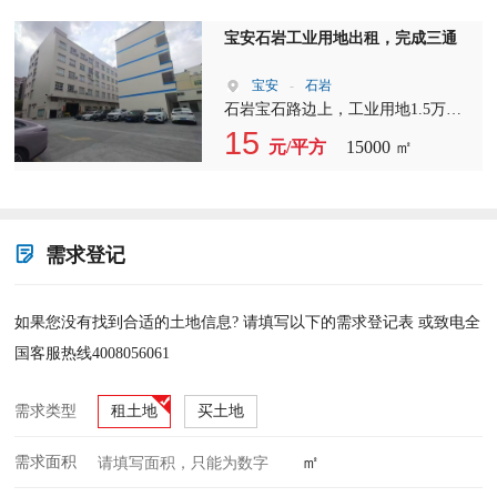
1600kvA，价16元每平
宝安石岩工业用地出租，完成三通
宝安
-
石岩
石岩宝石路边上，工业用地1.5万
平，位置优越，租金便宜，租金只用
15
元/平方
15000 ㎡
15元适合各行业，欢迎来电
需求登记
如果您没有找到合适的土地信息? 请填写以下的需求登记表 或致电全
国客服热线4008056061
需求类型
租土地
买土地
㎡
需求面积