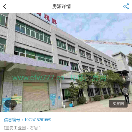
房源详情
1/1
实景图
信息编号：1072415261669
[
宝安工业园
-
石岩
]