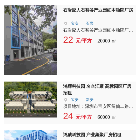
利店，条件面谈。注:无大型园区饭
堂运营经验者勿扰
石岩应人石智谷产业园红本独院厂房
宝安
-
石岩
石岩应人石智谷产业园红本独院厂房
全球招商，招商范围:电子商务，生
22
元/平方
20000 ㎡
物医疗，跨境电商、物流仓储、孵化
办公、智能制造，机器人等行业位于
应人石松白路边，临近南光高速机荷
高速 欢迎各位地产精英积极带客，
1，空地超级大，约11000平 2.?总占
地面积?20000平方。 3，总建筑面积
25800平方。 4，A栋厂房五层7900平
鸿辉科技园 名企汇聚 高标园区厂房
方。 可分层租，1580平米/层 5，B栋
招租
厂房五层9800平方。 可分租1960平
宝安
-
新安
米/层1楼已租??4楼已租1200平米 6，
项目地址：深圳市宝安区留仙二路2
C栋综合楼八层8100平方。
号，临近地铁5号线兴东站 项目体
24
元/平方
60000 ㎡
量：约10万㎡ 园区荣誉：2017年，
获得“深圳市投资推广重点园区”“宝
安区科技桃花源”等称号；2018年，
鸿威科技园 产业集聚厂房招租
宝安区年度科技创新园区考核排名第