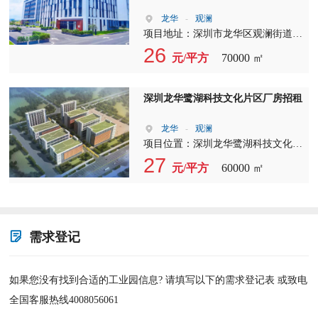
一；2019年，获授宝安区“移动金融
龙华
-
观澜
超市”服务点及党建引领“1+6”科技创
项目地址：深圳市龙华区观澜街道观
新服务站，成为园区利用金融及党建
光路1303号 项目体量：约15万㎡ 园
26
元/平方
70000 ㎡
平台加强服务企业的重要力量。
区荣誉：2017年，获得“深圳市投资
推广重点园区”称号；2018年，获
得“人才服务站”“企业服务站”称号；
深圳龙华鹭湖科技文化片区厂房招租
2019年，荣获“龙华区先进产业园
（新一代信息技术产业）资质认
龙华
-
观澜
定”；2020年，荣获“龙华区四星级人
项目位置：深圳龙华鹭湖科技文化片
才服务站”称号，园区同时为深圳市
区，邻九龙山国家高新园片区 项目
27
元/平方
60000 ㎡
龙华区产业园区促进会副会长单位。
体量：约11.3万㎡ 项目规划：重点发
展新一代电子信息、人工智能、移动
智能终端、生物医药与健康等战略性
新兴产业；打造集研发、生产、生活
于一体适应总部优选的高标产业新载
需求登记
体。
如果您没有找到合适的工业园信息? 请填写以下的需求登记表 或致电
全国客服热线4008056061