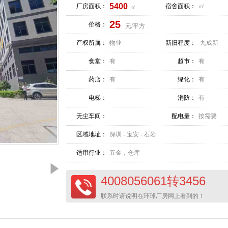
5400
厂房面积：
宿舍面积：
㎡
㎡
25
价格：
元/平方
产权所属：
物业
新旧程度：
九成新
食堂：
有
超市：
有
药店：
有
绿化：
有
电梯：
消防：
有
无尘车间：
配电量：
按需要
区域地址：
深圳 - 宝安 - 石岩
适用行业：
五金，仓库
4008056061转3456
联系时请说明在环球厂房网上看到的！