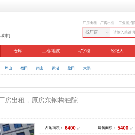
厂房出租
厂房出售
工业园招
找厂房
换城市]
仓库
土地/地皮
写字楼
经纪人
坪山
福田
南山
罗湖
盐田
大鹏
厂房出租，原房东钢构独院
6400
5400
占地面积：
建筑面积：
㎡
㎡