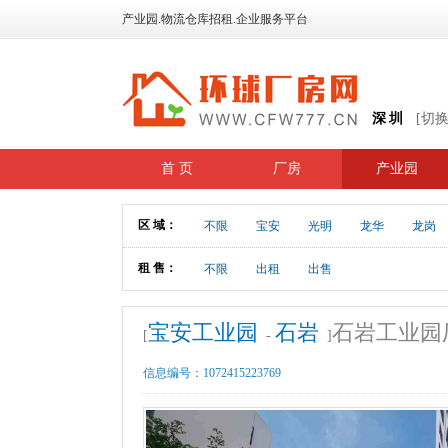
产业园.物流仓库招租.企业服务平台
深圳
[切
首 页
厂房
产业园
区 域：
不限
宝安
光明
龙华
龙岗
租 售：
不限
出租
出售
宝安工业园
石岩
石岩工业园
[
-
]
信息编号：
1072415223769