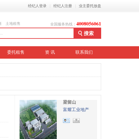
经纪人登录
|
经纪人注册
|
业主委托放盘
4008056061
商
土地租售
全国服务热线：
委托租售
资 讯
联系我们
梁留山
富耀工业地产