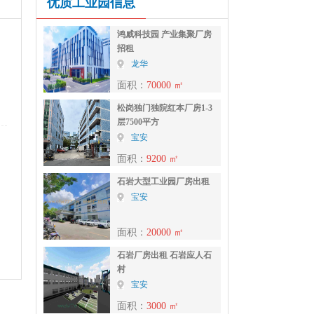
优质工业园信息
鸿威科技园 产业集聚厂房
招租
龙华
面积：
70000 ㎡
松岗独门独院红本厂房1-3
层7500平方
宝安
面积：
9200 ㎡
石岩大型工业园厂房出租
宝安
面积：
20000 ㎡
石岩厂房出租 石岩应人石
村
宝安
面积：
3000 ㎡