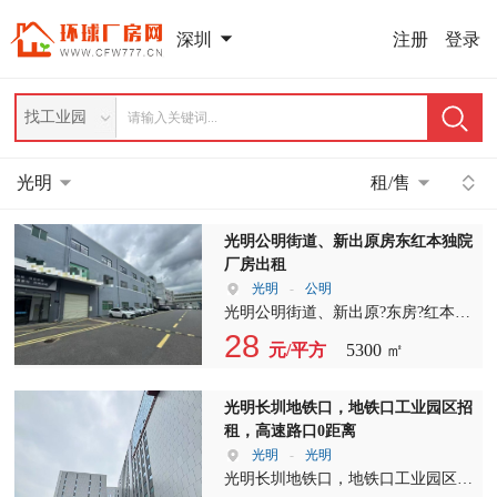
注册
登录
深圳
找工业园
光明
租/售
光明公明街道、新出原‮东房‬红本‮院独‬
厂房出租
光明
-
公明
光明公明街道、新出原?东房?红本?
院独?厂房出租、厂房1-3层5300平
28
元/平方
5300 ㎡
米、1F5.5米，己电改。
光明长圳地铁口，地铁口工业园区招
租，高速路口0距离
光明
-
光明
光明长圳地铁口，地铁口工业园区招