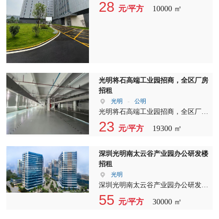
租，高速路口0距离，整栋红本厂房
28
元/平方
10000 ㎡
1-7层约40000平方！ 可以分租实际面
积开发商直租 全新产业园1～7楼，
单层面积6000平方，一楼高度8米，
梁下7米，楼上高度到顶5.4米，大梁
下4.4米，柱子间距10.5米??9米 一楼
8m 承重2000Kg/m2 卸货平台 2-3层
800Kg/m2 4-10层，5.4m承重
光明将石高端工业园招商，全区厂房
650Kg/m2 变压器4T*4台 1250Kva
招租
2T*3台 (可增容) 适合各种生产行
光明
-
公明
业，仓库物流等。
光明将石高端工业园招商，全区厂房
招租 楼层面积：一楼5000平，4楼
23
元/平方
19300 ㎡
5000平，5楼6800平，6楼2500平，合
计19300平 价格: 23块/平 跨度： 7
柱8跨 高度：一楼6米，楼上4.2米 承
深圳光明南太云谷产业园办公研发楼
重: 一楼实地，楼上0.75吨 配电：
招租
3000Kva，峰谷平 合同：3-5年 电
光明
梯：1部客梯，2部3吨货梯 靓点:四面
深圳光明南太云谷产业园办公研发楼
采光，带精装修办公室。独立院子，
招租 简介：一、项目基本信息： 开
55
元/平方
30000 ㎡
空地大。可办环评，停车位充足，园
发商一手物业， 南太集团携手佳兆
区大货柜车进出方便！
业集团，强强联手，打造标杆力作！