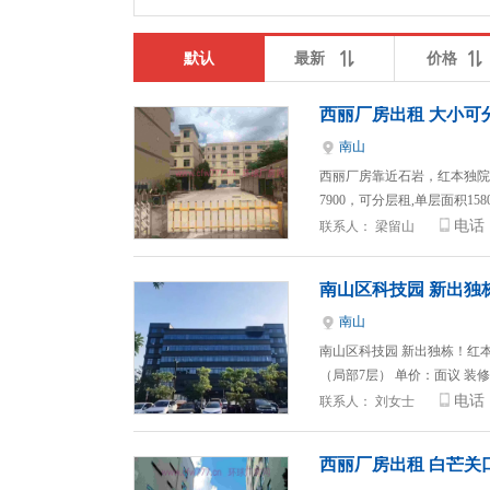
默认
最新
价格
西丽厂房出租 大小可
南山
西丽厂房靠近石岩，红本独院厂房
7900，可分层租,单层面积1580
电话
联系人：
梁留山
南山区科技园 新出独
南山
南山区科技园 新出独栋！红本物
（局部7层） 单价：面议 装
电话
联系人：
刘女士
西丽厂房出租 白芒关