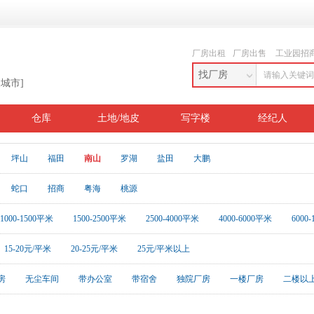
厂房出租
厂房出售
工业园招
找厂房
换城市]
仓库
土地/地皮
写字楼
经纪人
坪山
福田
南山
罗湖
盐田
大鹏
蛇口
招商
粤海
桃源
1000-1500平米
1500-2500平米
2500-4000平米
4000-6000平米
6000
15-20元/平米
20-25元/平米
25元/平米以上
房
无尘车间
带办公室
带宿舍
独院厂房
一楼厂房
二楼以