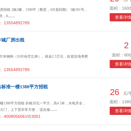
面积：1600
租 2栋2楼，1500平（整层，4月底到期） 5栋501号，
2号，8
……
查看详
：
13554892789
牛城厂房出租
2
面积：800
0平方米钢构（10月份空岀来）。租金2.5万元，欢迎实地考察
查看详
：
13554892789
标准一楼1380平方招租
26
元/
面积：1380
1380平方招租 价格20元一平方，高4.5米，水电齐全，
大门，上下货非常方便， 适合做
……
查看详
：
4008056061
转
3001