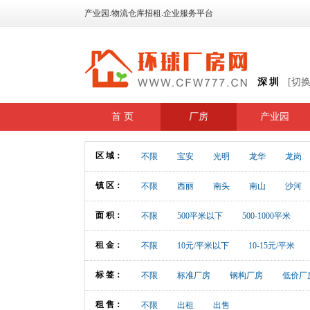
产业园.物流仓库招租.企业服务平台
深圳
[切
首 页
厂房
产业园
区 域：
不限
宝安
光明
龙华
龙岗
镇 区：
不限
西丽
南头
南山
沙河
面 积：
不限
500平米以下
500-1000平米
租 金：
不限
10元/平米以下
10-15元/平米
标 签：
不限
标准厂房
钢构厂房
低价厂
租 售：
不限
出租
出售