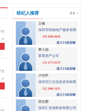
经纪人推荐
更多
王锋
深圳市恒驰地产服务有限
平方
公司
159 1989 0058
 ㎡
进入TA的店铺
情
覃小姐
覃覃房产公司
135 3773 8179
进入TA的店铺
平方
卢河甲
 ㎡
深圳市己任信息咨询有限
情
公司
152 2006 5655
进入TA的店铺
郑生辉
深圳汇东海鞋材有限公司
平方