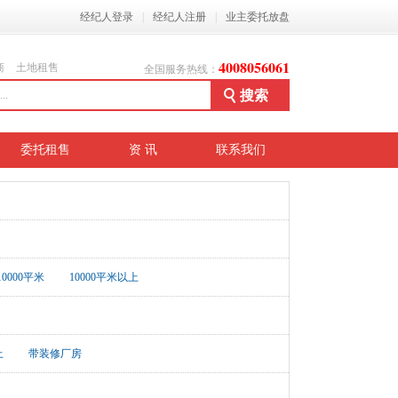
经纪人登录
|
经纪人注册
|
业主委托放盘
4008056061
商
土地租售
全国服务热线：
委托租售
资 讯
联系我们
-10000平米
10000平米以上
上
带装修厂房