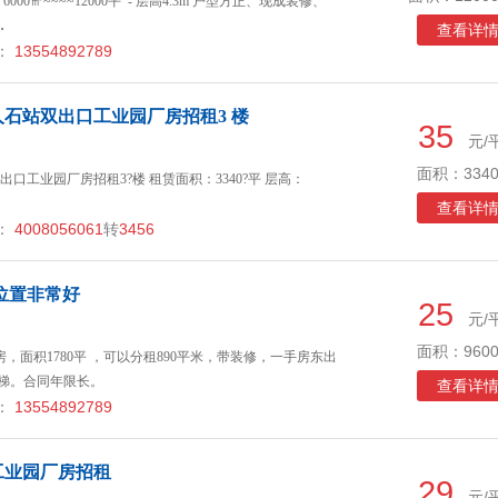
0㎡~~~~12000平 - 层高4.3m 户型方正、现成装修、
…
查看详
：
13554892789
石站双出口工业园厂房招租3 楼
35
元/
面积：3340
口工业园厂房招租3?楼 租赁面积：3340?平 层高：
查看详
：
4008056061
转
3456
位置非常好
25
元/
面积：9600
，面积1780平 ，可以分租890平米，带装修，一手房东出
货梯。合同年限长。
查看详
：
13554892789
工业园厂房招租
29
元/