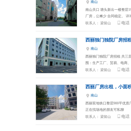
南山
南山关口 塘头新出一楼整层
厂房，公摊少 合同稳定。 详
电话
联系人：
梁留山
西丽独门独院厂房招
南山
西丽独门独院厂房招租 共三层总
围：生产工厂、贸易、电商、
电话
联系人：
梁留山
西丽厂房出租，小面
南山
西丽双地铁口整层900平优质厂
正在找场地的朋友可私聊
电话
联系人：
梁留山