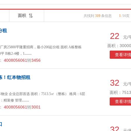
面积
共找到
319
条信息
1
/16页
分租
22
元/
面积：30000
25800平隆重招商，最小200起分租 面积 A栋整栋
平 B栋2-4楼，1
……
查看详
：
4008056061
转
3456
栋！红本物招租
32
元/
面积：7513
业 企业总部首选 面积：7513.5㎡（整栋） 格局：6层
修：精装修 管理
……
查看详
：
4008056061
转
3001
口
32
元/