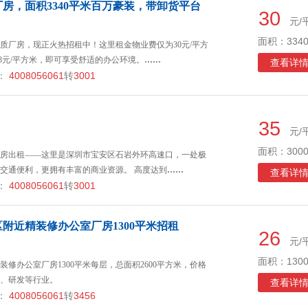
房，面积3340平米百万豪装，带卸货平台
30
元/
面积：3340
质厂房，现正火热招租中！这里租金物业费仅为30元/平方
8元/平方米，即可享受舒适的办公环境。
……
查看详
：
4008056061
转
3001
35
元/
面积：3000
房出租——这里是深圳市宝安区石岩外环高速口，一处极
交通便利，更拥有丰富的商业资源。 高度达到
……
查看详
：
4008056061
转
3001
附近精装修办公室厂房1300平米招租
26
元/
面积：1300
修办公室厂房1300平米每层，总面积2600平方米，价格
、研发等行业。
查看详
：
4008056061
转
3456