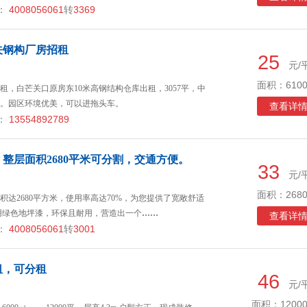
：
4008056061
转
3369
关钢构厂房招租
25
元/
面积：6100
，白芒关口原房东10米高钢结构仓库出租，3057平，中
。园区环境优美，可以进拖头车。
查看详
：
13554892789
整层面积2680平米可分割，交通方便。
33
元/
面积：2680
达2680平方米，使用率高达70%，为您提供了宽敞舒适
用绿色地坪漆，环保且耐用，营造出一个
……
查看详
：
4008056061
转
3001
租，可分租
46
元/
面积：12000