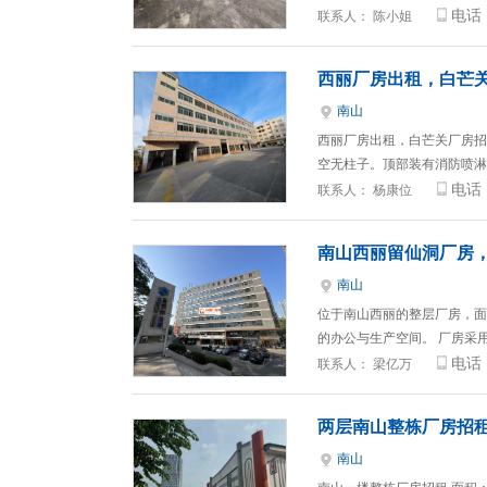
电话
联系人：
陈小姐
西丽厂房出租，白芒
南山
西丽厂房出租，白芒关厂房招租
空无柱子。顶部装有消防喷淋
电话
联系人：
杨康位
南山西丽留仙洞厂房，
南山
位于南山西丽的整层厂房，面积
的办公与生产空间。 厂房采
电话
联系人：
梁亿万
两层南山整栋厂房招
南山