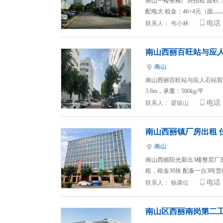
南山一楼整栋厂房招租 面积：600
配电大 租金：46+4元（面
…
电话
联系人：
韦小林
南山西丽百旺站与应人
南山
南山西丽百旺站与应人石站双出
3.8m，承重：500kg/平
电话
联系人：
梁留山
南山西丽镇厂房出租 
南山
南山西丽阳光新出3楼整层厂房
租，租金30块 配备一台3吨
电话
联系人：
杨康位
南山区西丽南岗第二