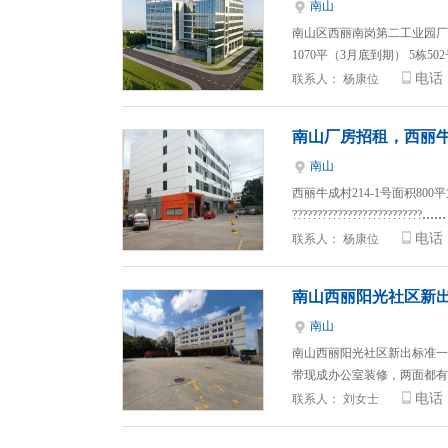
南山
南山区西丽南岗第二工业园厂房招
1070平（3月底到期） 5栋50
电话
联系人：
杨康位
南山厂房招租，西丽
南山
西丽牛成村214-1号面积80
??????????????????????????
……
电话
联系人：
杨康位
南山西丽阳光社区新出
南山
南山西丽阳光社区新出标准一楼
带现成办公室装修，两面都有
电话
联系人：
刘女士