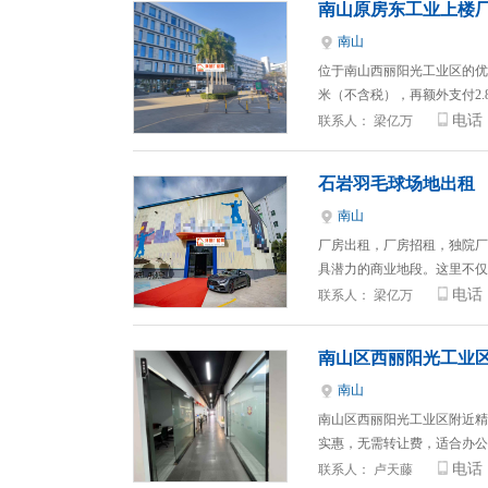
南山原房东工业上楼厂
南山
位于南山西丽阳光工业区的优
米（不含税），再额外支付2.
电话
联系人：
梁亿万
石岩羽毛球场地出租
南山
厂房出租，厂房招租，独院厂
具潜力的商业地段。这里不仅
电话
联系人：
梁亿万
南山区西丽阳光工业区
南山
南山区西丽阳光工业区附近精装
实惠，无需转让费，适合办公
电话
联系人：
卢天藤