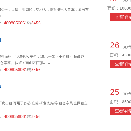
面积：10000
1986平，大型工业园区，空地大，随意进出大货车，原房东
询
查看详
：
4008056061
转
3456
租
26
元/
面积：4500
面积：4500平米 单价：38元/平米（不分租） 招商范
仓库等。 位置：南山区西丽
……
查看详
：
4008056061
转
3456
积
25
元/
面积：8500
房出租 可用于办公 仓储 研发 组装等 租金亲民 合同稳定
查看详
：
4008056061
转
3456