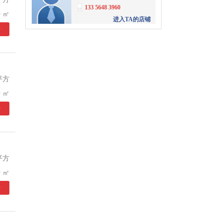
133 5648 3960
 ㎡
进入TA的店铺
情
单凤林
深圳市华盈地产业服务有
限公司
153 6151 1981
进入TA的店铺
平方
江先生
 ㎡
深圳商办网络科技有限公
情
司
186 0276 1576
进入TA的店铺
文齐明
富耀工业地产
平方
4008056061
转
3001
 ㎡
进入TA的店铺
情
陶大军
富耀工业地产
4008056061
转
3336