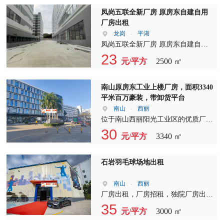
产、办公、贸易仓储等行业。 项目
优势 ：园区空地面积大，大车进出
凤岗五联全新厂房 原房东自建自用
方便，停车位充足，厂内消防水电设
厂房出租
施配套齐全，附近交通便利，商业生
龙岗
-
平湖
活配套齐全，好招工?? 。 地址：龙
凤岗五联全新厂房 原房东自建自用
华区观澜库坑
厂房出租 实际面积出租 1800㎡/层，
23
元/平方
2500 ㎡
1-9层 2500㎡/层，1-9层 可分层出
租，价格实在
南山原房东工业上楼厂房，面积3340
平米百万豪装，带卸货平台
南山
-
西丽
位于南山西丽阳光工业区的优质厂
房，现正火热招租中！这里租金物业
30
元/平方
3340 ㎡
费仅为30元/平方米（不含税），再
额外支付2.8元/平方米，即可享受舒
适的办公环境。每月仅需支付800元
石岩羽毛球场地出租
电梯费，让您轻松上下班。 基本电
费方面，仅需22元/kva，为您节省更
南山
-
西丽
多成本。我们提供的带百万精装修户
厂房出租，厂房招租，独院厂房出租
型，适合办公、车间、仓库等多种用
——这里是深圳市宝安区石岩外环高
35
元/平方
3000 ㎡
途，满足您的多元化需求。 厂房层
速口，一处极具潜力的商业地段。这