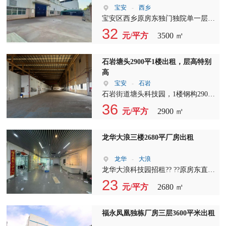
宝安
-
西乡
享受到完善的配套设施。赶快联系我
宝安区西乡原房东独门独院单一层，
们，让我们一起共创美好未来！ 厂
占地面积5000平方，单一层厂房约
32
房出租，厂房招租，独院厂房出租
元/平方
3500 ㎡
3500平方，高度9米，车间93米×37.5
——在这里，您的企业将拥有更大的
米=3487.5平方，宿舍总共4层总面积
发展空间，更高的经济效益。不要错
1000平方，宿舍一楼精装修办公室，
过这个绝佳的机会，立即联系我们，
石岩塘头2900平1楼出租，层高特别
现已搬空，欢迎来踩盘
开启您的创业之旅！
高
宝安
-
石岩
石岩街道塘头科技园，1楼钢构2900
平，报价35元，高15米，实际面积出
36
元/平方
2900 ㎡
租，主干道上，适合仓库
龙华大浪三楼2680平厂房出租
龙华
-
大浪
龙华大浪科技园招租?? ??原房东直租
三楼整层2680㎡ 精装办公室+大气前
23
元/平方
2680 ㎡
台+车间+仓库 2吨货梯×2｜独立洗手
间｜电改园区 适合行业：研发/科技/
贸易/电子优选 一手业主，价格好
福永凤凰独栋厂房三层3600平米出租
谈，即租即用