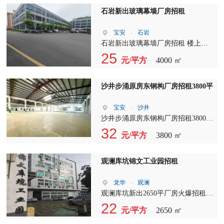
两层）楼上6米高可以做两层， 4. 厂
石岩新出玻璃幕墙厂房招租
房长度45-108米，跟华为做邻居， 5.
两个红绿灯上G94大坪出口和外环高
宝安
-
石岩
速塘厦平山出口1公里， 6. 现房买了
石岩新出玻璃幕墙厂房招租 楼上整
可以装修， 7. 价格7字头，租售灵活
层4000平方 新区形象高大上，空地
25
元/平方
4000 ㎡
超大， 停车位充足，价格实惠，高
新科技行业，可以申请补贴。
沙井步涌原房东钢构厂房招租3800平
宝安
-
沙井
沙井步涌原房东钢构厂房招租3800
平，可分两家，己翻新。层高8米，
32
元/平方
3800 ㎡
柱间距宽，柱子少。适合各行各业。
合同期长且稳定。
观澜库坑锦文工业园招租
龙华
-
观澜
观澜库坑新出2650平厂房火爆招租：
车间（有吊机口）+办公室装修 厂
22
元/平方
2650 ㎡
房用途 ：可用于五金加工，电子生