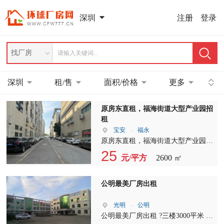
注册
登录
深圳
找厂房
深圳
租/售
面积/价格
更多
原房东直租，福海街道大型产业园招
租
宝安
-
福永
原房东直租，福海街道大型产业园，
3楼整层2600平报价25元，1台全新的
25
元/平方
2600 ㎡
客，2台三吨货梯，主干道上，形象
非常好，合同3-10年
公明最美厂房出租
光明
-
公明
公明最美厂房出租 ?三楼3000平米 ?