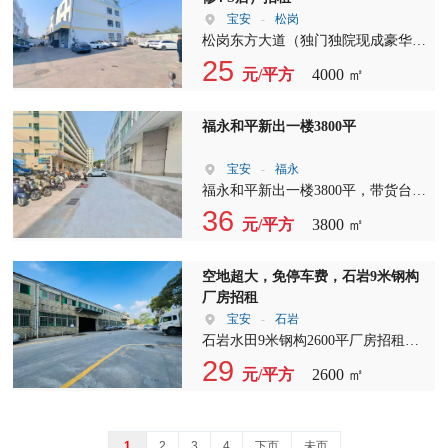
宝安
-
松岗
松岗东方大道（独门独院现成豪华装
修4 S店）招租 展览厅500平方 办公
25
元/平方
4000 ㎡
室500平方 车仓车间三层3000平 宿舍
1000平米 空地1000平方 主干道边上
交通方便、豪华装修 月底空、现可
福永和平新出一楼3800平
谈可定
宝安
-
福永
福永和平新出一楼3800平，带货台，
可以分租，前后开门，带主体消防喷
36
元/平方
3800 ㎡
淋
空地超大，免停车费，石岩9米钢构
厂房招租
宝安
-
石岩
石岩水田9米钢构2600平厂房招租，
大拖头可进出，停车免费，空大超大
29
元/平方
2600 ㎡
1
2
3
4
下页
未页