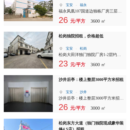
宝安
-
福永
福永凤凰107国道边独栋厂房三层
3600平米出租 无公摊面积、实际面
26
元/平方
3600 ㎡
积出租欢迎联系
松岗独院招租，价格超低
宝安
-
松岗
松岗大田洋独门独院厂房1-2层约
3600平方，大小可分租，一楼租金33
23
元/平方
3600 ㎡
元，楼上租金23元，合同5年，配电
200kvA。
沙井后亭：楼上整层3000平方米招租
宝安
-
沙井
沙井后亭：楼上整层3000平方米招
租，带精装修，近地铁、近环城高
26
元/平方
3000 ㎡
速，近蚝乡湖公园。
松岗东方大道（独门独院现成豪华装
修4 S店）招租