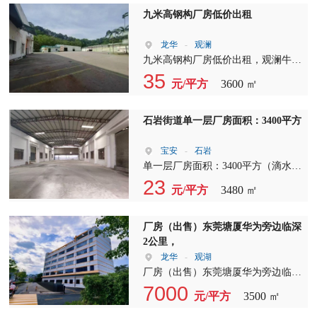
九米高钢构厂房低价出租
龙华
-
观澜
九米高钢构厂房低价出租，观澜牛湖
原房东独栋单一层砖墙钢构3600平
35
元/平方
3600 ㎡
方，层高9米，实际面积出租，主干
道边交通便利，园区环境优美，空地
超级大，适合做物流仓储、快递中转
石岩街道单一层厂房面积：3400平方
站及加工制造等行业
宝安
-
石岩
单一层厂房面积：3400平方（滴水：
7米，主线到车间）适合五金 注塑 模
23
元/平方
3480 ㎡
具 家具等行业 办公室：600平方（现
成豪华装修办公室） 宿舍15间按需
分配 配电：按需。 本园区工业用
厂房（出售）东莞塘厦华为旁边临深
地，可做污染噪音行业，大马路旁
2公里，
边，拖车无忧，形象好，招工便利，
龙华
-
观湖
地理位置优越，临近机荷高速囗3分
厂房（出售）东莞塘厦华为旁边临深
钟
2公里， ① 面积1500-1770-3500㎡买
7000
元/平方
3500 ㎡
一层送一层 2. 工改M1一层一红本厂
房， 3. 实心地，（1楼8米高可以做