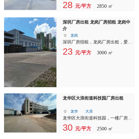
楼2850平，实际面积出租！层高6
28
元/平方
2850 ㎡
米，园区已电改
深圳厂房出租 龙岗厂房招租 龙岗中
介
龙岗
深圳厂房招租，龙岗厂房出租，爱联
嶂背新空独院厂房，1-4层2400平
23
元/平方
3000 ㎡
方，宿舍900平，2吨电梯，交通方
便，人气旺，电量按需。
龙华区大浪街道科技园厂房出租
龙华
-
大浪
龙华区大浪街道科技园，一楼厂房
2800平，特价…特价…特价22/平，
30
元/平方
2500 ㎡
有红本，有消防，园区空地大，大车
进出方便！