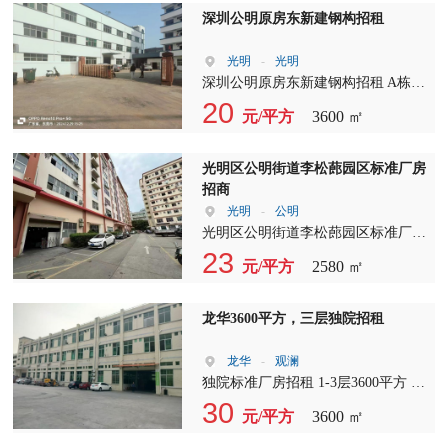
深圳公明原房东新建钢构招租
光明
-
光明
深圳公明原房东新建钢构招租 A栋：
1-2层3600平，一楼六米高，带牛
20
元/平方
3600 ㎡
角， B栋：单一层5750平，滴水13
米，带牛角 C栋：1-2层5800平，一
楼8米高，带牛角，两部三吨货梯，
光明区公明街道李松蓢园区标准厂房
周边没有居民，空地有1万平方左
招商
右，特别适合用电大的客户以及有噪
光明
-
公明
音有气味行业 宿舍：1-3层1500平
光明区公明街道李松蓢园区标准厂房
电：2000+KVA（可按需） ?
招商 1楼1200平米 2楼1280平米 1楼6
23
元/平方
2580 ㎡
米高，水电齐全，现成办公室，交通
便利
龙华3600平方，三层独院招租
龙华
-
观澜
独院标准厂房招租 1-3层3600平方 办
公楼800平方 宿舍1200平方 电315千
30
元/平方
3600 ㎡
瓦 空地1600平方