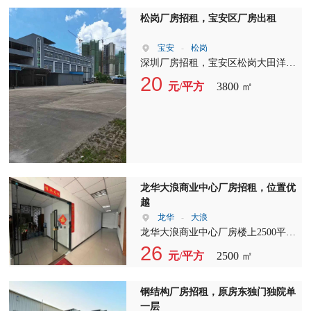
高4米，承重500kg/平方米，为您的
里不仅交通便利，更拥有丰富的商业
工作提供充足的空间。我们还提供卸
资源。 高度达到13米的厂房，为您
松岗厂房招租，宝安区厂房出租
货平台，方便货物进出，提高物流效
提供了宽敞的室内空间，无论是生产
率。 周边配套设施齐全，配有公
还是仓储，都能满足您的需求。周边
宝安
-
松岗
寓、餐厅、运动场等，让您在忙碌的
企业云集，其中包括欣旺达、裕同、
深圳厂房招租，宝安区松岗大田洋新
工作之余，也能享受到舒适的居住环
拓邦三家上市公司，斜对面更是华为
出楼上950平 二个 三顿货梯 一个客
20
元/平方
3800 ㎡
境。在这里，您将体验到一站式服
子公司的所在地，这样的地理位置无
梯 现成办公室 前台 可看可定 形象好
务，让您的生活更加便捷。 厂房出
疑为您的企业带来了无限商机。 距
停车方便
租、厂房招租、独院厂房出租，我们
离祝龙田小学仅100米左右，周边还
致力于为您提供最优质的服务。选择
有欣旺达新建的写字楼和商品房，让
我们，就是选择成功！赶快联系我
您的生活和工作两不误。独院厂房的
们，抢占先机，开启您的创业之路
设计，既保证了企业的私密性，又提
吧！ 南山西丽阳光工业区，期待您
供了充足的停车空间。 配置方面，
龙华大浪商业中心厂房招租，位置优
的到来，共创美好未来！
我们为您提供了9片场地，专业龙骨
越
木地板和运动地胶减震防滑，确保了
龙华
-
大浪
工作环境的舒适和安全。中央空调、
龙华大浪商业中心厂房楼上2500平方
独立淋浴室、更衣室一应俱全，让您
招租 周边配套齐全，位置好 附近很
26
在运动后能够清爽焕新，继续投入工
元/平方
2500 ㎡
好招工，大车随意进出，主干道边上
作。 厂房出租，厂房招租，独院厂
交通便利，带办公室精装修和生产车
房出租——选择我们，就是选择了一
间仓库等
钢结构厂房招租，原房东独门独院单
个充满活力的商业环境。在这里，您
一层
不仅能享受到优越的地理位置，还能