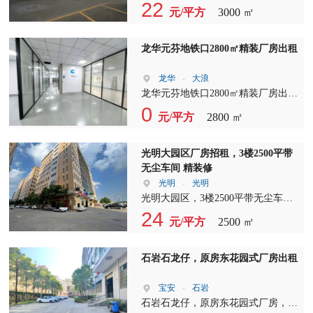
全新装修，水电齐全，拎包入住！ ?
22
元/平方
3000 ㎡
价格美丽！
龙华元芬地铁口2800㎡精装厂房出租
龙华
-
大浪
龙华元芬地铁口2800㎡精装厂房出租
现成前台、独立办公室、会议室、开
0
元/平方
2800 ㎡
阔车间 办公+生产一体化，省去装修
成本，临近地铁招工便捷 适合电
商、研发、轻加工行业，随时看房
光明大园区厂房招租，3楼2500平带
无尘车间 精装修
光明
-
光明
光明大园区，3楼2500平带无尘车间
精装修 ，空调可保留 重工业厂房 带
24
元/平方
2500 ㎡
5吨货梯 ，客梯，园区形象好 交通
便利 大货柜流畅进出 周边有居民
区。
石岩石龙仔，原房东花园式厂房出租
宝安
-
石岩
石岩石龙仔，原房东花园式厂房，一