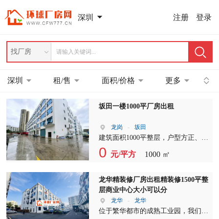
注册
登录
深圳
找厂房
深圳
租/售
面积/价格
更多
坂田一楼1000平厂房出租
龙岗
-
坂田
建筑面积1000平整层，户型方正、大
开间无遮挡，空间利用率超高。 园
0
元/平方
1000 ㎡
区空地非常大，大车进出、货物装
卸、临时堆放都超级方便，停车充
足，园区形象整洁规范。 位置优
龙华精装修厂房出租精装修1500平整
越、交通通畅，招工留人轻松，适合
层商业中心大小可以分
生产加工、组装装配、电商仓储、物
龙华
-
龙华
流配送、展厅办公、轻污染行业等各
位于繁华都市的成熟工业园，我们自