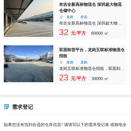
布吉全新高标物流仓 深圳超大物流
仓储中心
龙岗
-
布吉
布吉全新高标物流仓 深圳超大物流
仓储中心 双高速口，国企物业， 厂
32
元/平方
80000 ㎡
房总体量48万平，冻库12万平 带整
排卸货平台， 单层面积16000平 每一
层都可以当一楼用 共4层，园区共有
双面卸货平台，龙岗五联标准物流仓
11栋， 层高11米，柱间距12×12，承
招租
重2吨 建筑面积出租49元/平含税
龙岗
-
龙岗
2500平起分标准卸货平台，可进全尺
龙岗五联标准物流仓招租，双面卸货
寸货车！ 水官机荷双高速口，直通
平台，距离深圳200米，上清平高速5
23
元/平方
30000 ㎡
盐田港区 交通便利，产证齐全，扩
分钟车程。 A栋：一楼 3500平（5米
仓空间大，具备多式联运条件 ①快运
高）对边库 （配1台3吨货梯） B栋：
分拨|快递节点；②生鲜电商|商超配
一楼1700平（5.5米高） 双面库 二楼
送|餐饮连锁|食品冷链；③跨境电商
1700平（4.5米高） 三楼1700平（4.5
及物流|国内电商；④高端制造|半导
米高） 四楼1700平（4.5米高） （配
需求登记
体|生物医药；⑤公铁海多式联运|仓
1台5吨货梯 C栋：一楼11800平（7米
库堆场一体化
高）双面库 二楼6000平（7米高） 三
楼6000平（7米高） 四楼6000平（9
如果您没有找到合适的仓库信息? 请填写以下的需求登记表 或致电全
米高） （配2台5吨货梯：长6米X宽