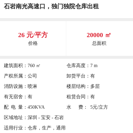
石岩南光高速口，独门独院仓库出租
26 元/平方
20000 ㎡
价格
总面积
建筑面积：
760 ㎡
仓库高度：
7 m
产权所属：
公司
卸货平台：
有
消防设施：
喷淋
楼层结构：
多层
有无宿舍：
有
租赁合同：
有
配 电 量：
450KVA
水 费：
5元/立方
区域地址：
深圳 - 宝安 - 石岩
适用行业：
仓库，生产，通用