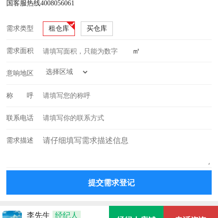
国客服热线4008056061
2.6米） 价格超实惠，宿舍和配电
按，合同年限超级长，符合各类行
需求类型
租仓库
买仓库
业， 交通便利近深圳，空地超级大
㎡
需求面积
意响地区
称 呼
联系电话
需求描述
李先生
经纪人