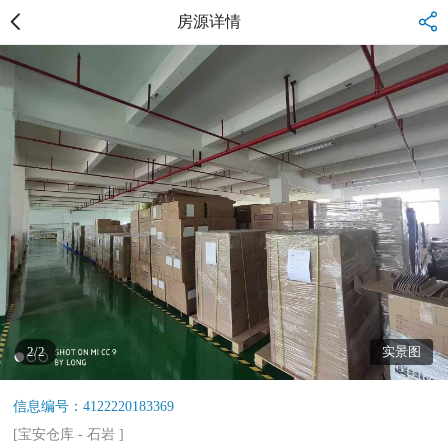
房源详情
2/2
实景图
信息编号：4122220183369
[
宝安仓库
-
石岩
]