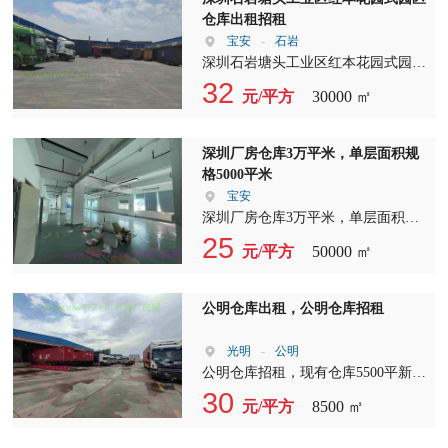
仓库出租招租
宝安
-
石岩
深圳石岩塘头工业区红本花园式园区
仓库出租招租 简介：深圳石岩塘头
32
元/平方
30000 ㎡
工业区新出红本花园式园区厂房仓库
招租，A栋一楼4200平，长120米，宽
35米；B栋一楼2500平，长80米，宽
深圳厂房仓库3万平米，单层面积规
32米；C栋二楼4200平，长120米，宽
格5000平米
35米，超大空地，带卸货平台，电梯
宝安
三吨，园区配套食堂，网球场，篮球
深圳厂房仓库3万平米，单层面积规
场，职员公寓楼，综合培训室。?详
格5000平米，6800平米，可分租1500
25
元/平方
50000 ㎡
情欢迎来电咨询。 交通状况 交通便
平米起，带标准卸货平台，丙二类消
利,四通八达.近高速.近龙大沈海高
防喷淋，三吨货梯，交通方便，空地
速，石岩外环直通福田、龙华、公
大，近高速出口5分钟，位置好，周
公明仓库出租，公明仓库招租
明。 周边情况 周边配套齐全,生活方
边人气旺，配套设施齐全
便.易招工.
光明
-
公明
公明仓库招租，现有仓库5500平新空
出招租，全新地坪漆，带水电，带四
30
元/平方
8500 ㎡
间办公室，厨房，仓库，齐全，可拎
包入住，毫佣一个月全力配合成交